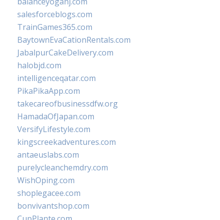
balanceyoganj.com
salesforceblogs.com
TrainGames365.com
BaytownEvaCationRentals.com
JabalpurCakeDelivery.com
halobjd.com
intelligenceqatar.com
PikaPikaApp.com
takecareofbusinessdfw.org
HamadaOfJapan.com
VersifyLifestyle.com
kingscreekadventures.com
antaeuslabs.com
purelycleanchemdry.com
WishOping.com
shoplegacee.com
bonvivantshop.com
CupPlante.com