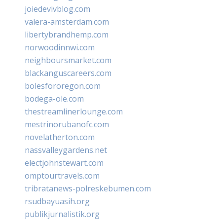
joiedevivblog.com
valera-amsterdam.com
libertybrandhemp.com
norwoodinnwi.com
neighboursmarket.com
blackanguscareers.com
bolesfororegon.com
bodega-ole.com
thestreamlinerlounge.com
mestrinorubanofc.com
novelatherton.com
nassvalleygardens.net
electjohnstewart.com
omptourtravels.com
tribratanews-polreskebumen.com
rsudbayuasih.org
publikjurnalistik.org