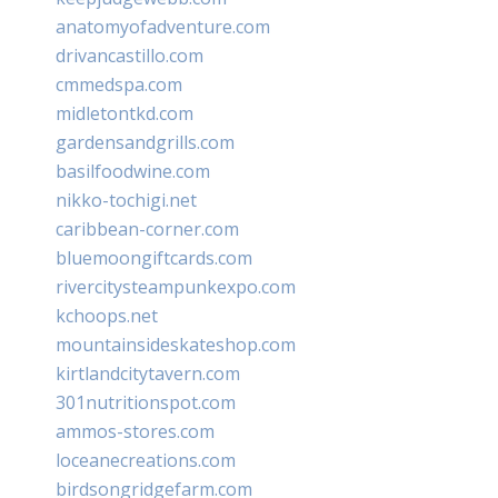
anatomyofadventure.com
drivancastillo.com
cmmedspa.com
midletontkd.com
gardensandgrills.com
basilfoodwine.com
nikko-tochigi.net
caribbean-corner.com
bluemoongiftcards.com
rivercitysteampunkexpo.com
kchoops.net
mountainsideskateshop.com
kirtlandcitytavern.com
301nutritionspot.com
ammos-stores.com
loceanecreations.com
birdsongridgefarm.com