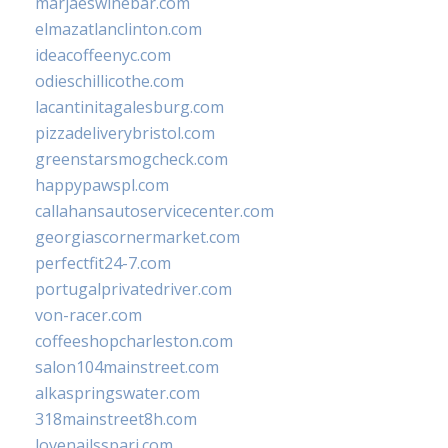
marjaeswinebar.com
elmazatlanclinton.com
ideacoffeenyc.com
odieschillicothe.com
lacantinitagalesburg.com
pizzadeliverybristol.com
greenstarsmogcheck.com
happypawspl.com
callahansautoservicecenter.com
georgiascornermarket.com
perfectfit24-7.com
portugalprivatedriver.com
von-racer.com
coffeeshopcharleston.com
salon104mainstreet.com
alkaspringswater.com
318mainstreet8h.com
lovenailsspari.com