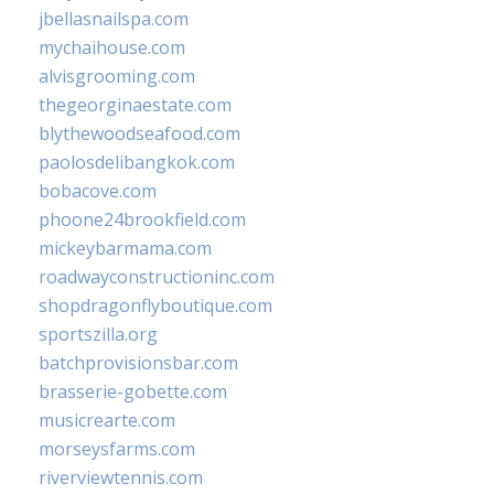
jbellasnailspa.com
mychaihouse.com
alvisgrooming.com
thegeorginaestate.com
blythewoodseafood.com
paolosdelibangkok.com
bobacove.com
phoone24brookfield.com
mickeybarmama.com
roadwayconstructioninc.com
shopdragonflyboutique.com
sportszilla.org
batchprovisionsbar.com
brasserie-gobette.com
musicrearte.com
morseysfarms.com
riverviewtennis.com