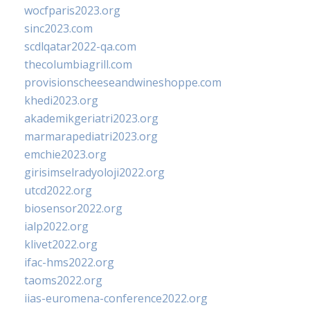
wocfparis2023.org
sinc2023.com
scdlqatar2022-qa.com
thecolumbiagrill.com
provisionscheeseandwineshoppe.com
khedi2023.org
akademikgeriatri2023.org
marmarapediatri2023.org
emchie2023.org
girisimselradyoloji2022.org
utcd2022.org
biosensor2022.org
ialp2022.org
klivet2022.org
ifac-hms2022.org
taoms2022.org
iias-euromena-conference2022.org