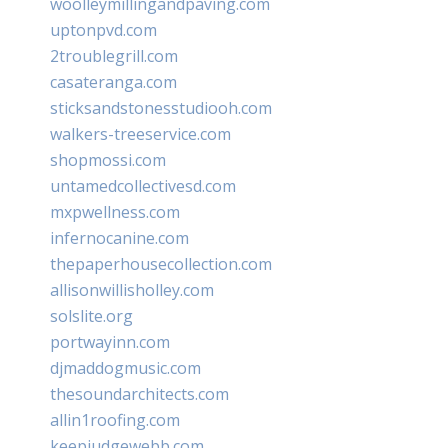
woolleymillingandpaving.com
uptonpvd.com
2troublegrill.com
casateranga.com
sticksandstonesstudiooh.com
walkers-treeservice.com
shopmossi.com
untamedcollectivesd.com
mxpwellness.com
infernocanine.com
thepaperhousecollection.com
allisonwillisholley.com
solslite.org
portwayinn.com
djmaddogmusic.com
thesoundarchitects.com
allin1roofing.com
keepjudgewebb.com