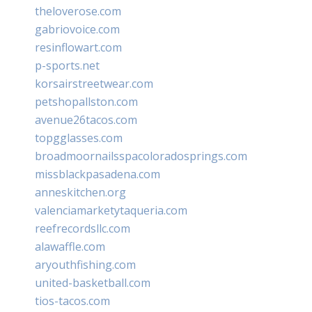
theloverose.com
gabriovoice.com
resinflowart.com
p-sports.net
korsairstreetwear.com
petshopallston.com
avenue26tacos.com
topgglasses.com
broadmoornailsspacoloradosprings.com
missblackpasadena.com
anneskitchen.org
valenciamarketytaqueria.com
reefrecordsllc.com
alawaffle.com
aryouthfishing.com
united-basketball.com
tios-tacos.com