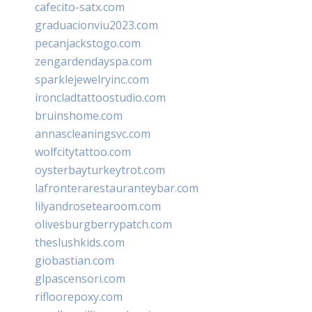
cafecito-satx.com
graduacionviu2023.com
pecanjackstogo.com
zengardendayspa.com
sparklejewelryinc.com
ironcladtattoostudio.com
bruinshome.com
annascleaningsvc.com
wolfcitytattoo.com
oysterbayturkeytrot.com
lafronterarestauranteybar.com
lilyandrosetearoom.com
olivesburgberrypatch.com
theslushkids.com
giobastian.com
glpascensori.com
rifloorepoxy.com