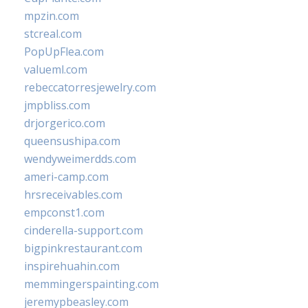
mpzin.com
stcreal.com
PopUpFlea.com
valueml.com
rebeccatorresjewelry.com
jmpbliss.com
drjorgerico.com
queensushipa.com
wendyweimerdds.com
ameri-camp.com
hrsreceivables.com
empconst1.com
cinderella-support.com
bigpinkrestaurant.com
inspirehuahin.com
memmingerspainting.com
jeremypbeasley.com