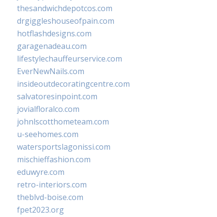
thesandwichdepotcos.com
drgiggleshouseofpain.com
hotflashdesigns.com
garagenadeau.com
lifestylechauffeurservice.com
EverNewNails.com
insideoutdecoratingcentre.com
salvatoresinpoint.com
jovialfloralco.com
johnlscotthometeam.com
u-seehomes.com
watersportslagonissi.com
mischieffashion.com
eduwyre.com
retro-interiors.com
theblvd-boise.com
fpet2023.org