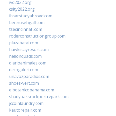
ivd2022.org
csity2022.org
ibsarstudyabroad.com
bennusehgall.com
tsecincinnati.com
roderconstructiongroup.com
plazabatai.com
hawkscayresort.com
hellonquads.com
diarioanimales.com
decogaleri.com
unavozparadios.com
shoes-vert.com
elbotanicopanama.com
shadyoaksrockportrvpark.com
jccoinlaundry.com
kautorepair.com