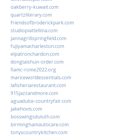
oakberry-kuwait.com
quartzliterary.com
friendsofbroderickpark.com
studiopiattellina.com
jannagrillspringfield.com
fujiyamacharleston.com
elpatronchardon.com
donglaishun-order.com
fiamc-rome2022.org
mariceworldessentials.com
lafisheriarestaurant.com
915jazzandmore.com
aguadulce-countryfair.com
jakehovis.com
bosswingsduluth.com
birminghamautocare.com
tonyscountrykitchen.com