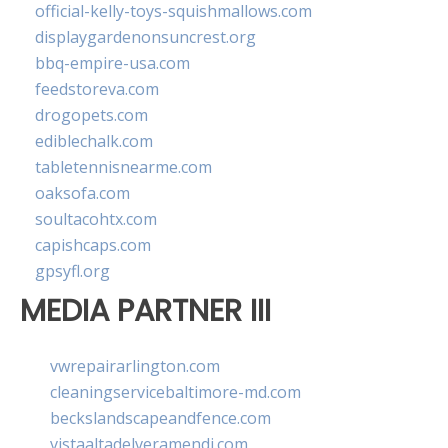
official-kelly-toys-squishmallows.com
displaygardenonsuncrest.org
bbq-empire-usa.com
feedstoreva.com
drogopets.com
ediblechalk.com
tabletennisnearme.com
oaksofa.com
soultacohtx.com
capishcaps.com
gpsyfl.org
MEDIA PARTNER III
vwrepairarlington.com
cleaningservicebaltimore-md.com
beckslandscapeandfence.com
vistaaltadelveramendi.com