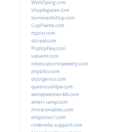
WishOping.com
shoplegacee.com
bonvivantshop.com
CupPlante.com
mpzin.com
stcreal.com
PopUpFlea.com
valueml.com
rebeccatorresjewelry.com
jmpbliss.com
drjorgerico.com
queensushipa.com
wendyweimerdds.com
ameri-camp.com
hrsreceivables.com
empconst1.com
cinderella-support.com