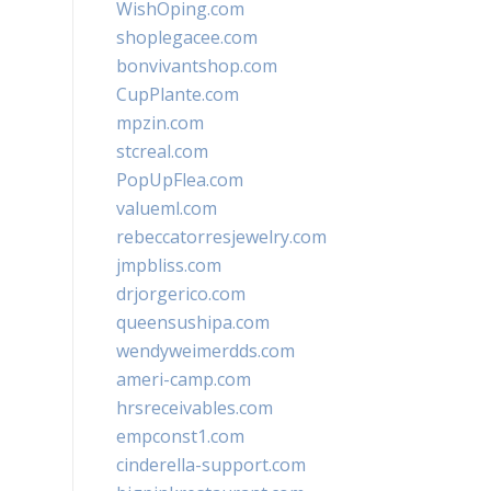
WishOping.com
shoplegacee.com
bonvivantshop.com
CupPlante.com
mpzin.com
stcreal.com
PopUpFlea.com
valueml.com
rebeccatorresjewelry.com
jmpbliss.com
drjorgerico.com
queensushipa.com
wendyweimerdds.com
ameri-camp.com
hrsreceivables.com
empconst1.com
cinderella-support.com