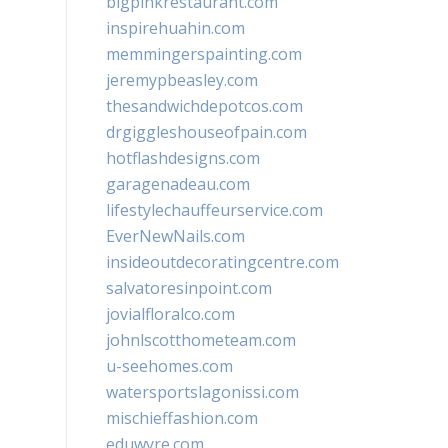
bigpinkrestaurant.com
inspirehuahin.com
memmingerspainting.com
jeremypbeasley.com
thesandwichdepotcos.com
drgiggleshouseofpain.com
hotflashdesigns.com
garagenadeau.com
lifestylechauffeurservice.com
EverNewNails.com
insideoutdecoratingcentre.com
salvatoresinpoint.com
jovialfloralco.com
johnlscotthometeam.com
u-seehomes.com
watersportslagonissi.com
mischieffashion.com
eduwyre.com