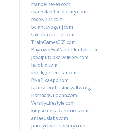
manoelneves.com
mandelaeffectlibrary.com
roselynns.com
balanceyoganj.com
salesforceblogs.com
TrainGames365.com
BaytownEvaCationRentals.com
JabalpurCakeDelivery.com
halobjd.com
intelligenceqatar.com
PikaPikaApp.com
takecareofbusinessdfw.org
HamadaOfJapan.com
VersifyLifestyle.com
kingscreekadventures.com
antaeuslabs.com
purelycleanchemdry.com