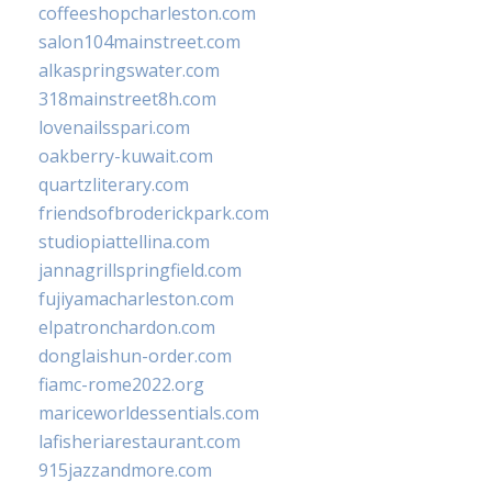
coffeeshopcharleston.com
salon104mainstreet.com
alkaspringswater.com
318mainstreet8h.com
lovenailsspari.com
oakberry-kuwait.com
quartzliterary.com
friendsofbroderickpark.com
studiopiattellina.com
jannagrillspringfield.com
fujiyamacharleston.com
elpatronchardon.com
donglaishun-order.com
fiamc-rome2022.org
mariceworldessentials.com
lafisheriarestaurant.com
915jazzandmore.com