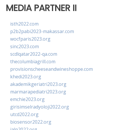
MEDIA PARTNER II
isth2022.com
p2b2pabi2023-makassar.com
wocfparis2023.org
sinc2023.com
scdlqatar2022-qa.com
thecolumbiagrill.com
provisionscheeseandwineshoppe.com
khedi2023.org
akademikgeriatri2023.org
marmarapediatri2023.org
emchie2023.org
girisimselradyoloji2022.org
utcd2022.org
biosensor2022.org
ialp2022.org