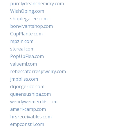
purelycleanchemdry.com
WishOping.com
shoplegacee.com
bonvivantshop.com
CupPlante.com
mpzin.com
stcreal.com
PopUpFlea.com
valueml.com
rebeccatorresjewelry.com
jmpbliss.com
drjorgerico.com
queensushipa.com
wendyweimerdds.com
ameri-camp.com
hrsreceivables.com
empconst1.com