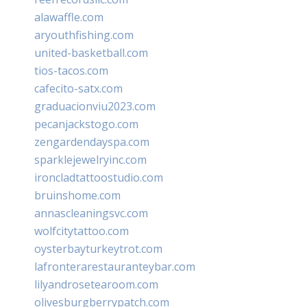
alawaffle.com
aryouthfishing.com
united-basketball.com
tios-tacos.com
cafecito-satx.com
graduacionviu2023.com
pecanjackstogo.com
zengardendayspa.com
sparklejewelryinc.com
ironcladtattoostudio.com
bruinshome.com
annascleaningsvc.com
wolfcitytattoo.com
oysterbayturkeytrot.com
lafronterarestauranteybar.com
lilyandrosetearoom.com
olivesburgberrypatch.com