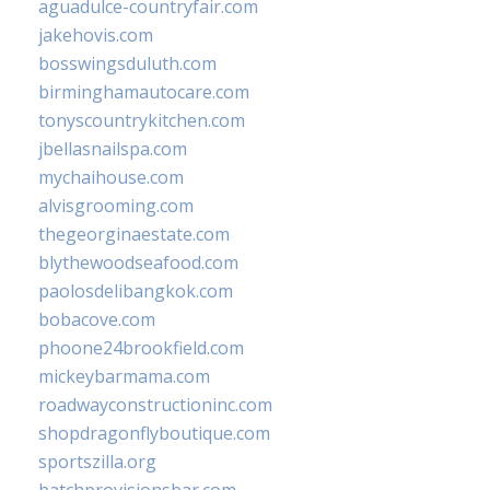
aguadulce-countryfair.com
jakehovis.com
bosswingsduluth.com
birminghamautocare.com
tonyscountrykitchen.com
jbellasnailspa.com
mychaihouse.com
alvisgrooming.com
thegeorginaestate.com
blythewoodseafood.com
paolosdelibangkok.com
bobacove.com
phoone24brookfield.com
mickeybarmama.com
roadwayconstructioninc.com
shopdragonflyboutique.com
sportszilla.org