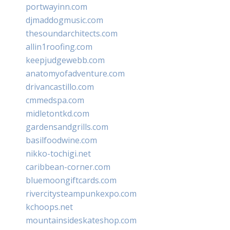
portwayinn.com
djmaddogmusic.com
thesoundarchitects.com
allin1roofing.com
keepjudgewebb.com
anatomyofadventure.com
drivancastillo.com
cmmedspa.com
midletontkd.com
gardensandgrills.com
basilfoodwine.com
nikko-tochigi.net
caribbean-corner.com
bluemoongiftcards.com
rivercitysteampunkexpo.com
kchoops.net
mountainsideskateshop.com