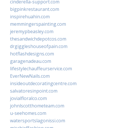
cinderella-support.com
bigpinkrestaurant.com
inspirehuahin.com
memmingerspainting.com
jeremypbeasley.com
thesandwichdepotcos.com
drgiggleshouseofpain.com
hotflashdesigns.com
garagenadeau.com
lifestylechauffeurservice.com
EverNewNails.com
insideoutdecoratingcentre.com
salvatoresinpoint.com
jovialfloralco.com
johnlscotthometeam.com
u-seehomes.com
watersportslagonissi.com