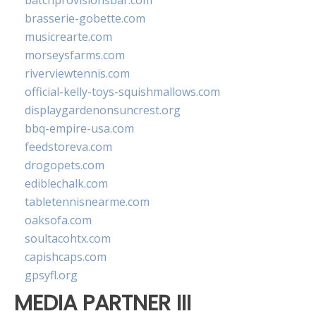
batchprovisionsbar.com
brasserie-gobette.com
musicrearte.com
morseysfarms.com
riverviewtennis.com
official-kelly-toys-squishmallows.com
displaygardenonsuncrest.org
bbq-empire-usa.com
feedstoreva.com
drogopets.com
ediblechalk.com
tabletennisnearme.com
oaksofa.com
soultacohtx.com
capishcaps.com
gpsyfl.org
MEDIA PARTNER III