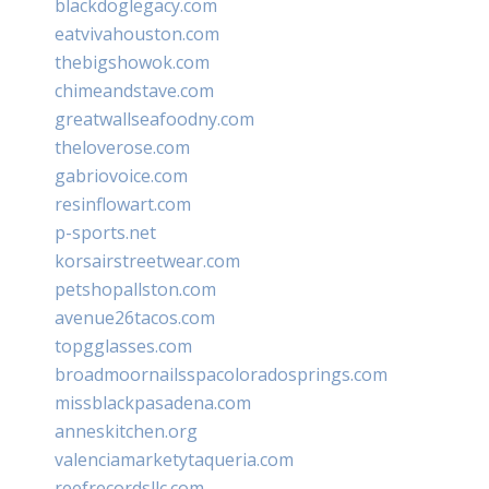
blackdoglegacy.com
eatvivahouston.com
thebigshowok.com
chimeandstave.com
greatwallseafoodny.com
theloverose.com
gabriovoice.com
resinflowart.com
p-sports.net
korsairstreetwear.com
petshopallston.com
avenue26tacos.com
topgglasses.com
broadmoornailsspacoloradosprings.com
missblackpasadena.com
anneskitchen.org
valenciamarketytaqueria.com
reefrecordsllc.com