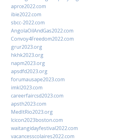
aprce2022.com
ibie2022.com
sbcc-2022.com
AngolaOilAndGas2022.com
Convoy4Freedom2022.com
grur2023.org
hkhk2023.org
napm2023.org
apsdfd2023.org
forumausape2023.com
imkl2023.com
careerfaircsd2023.com
apsth2023.com
MedItRio2023.org
lcicon2023boston.com
waitangidayfestival2022.com
vacancesscolaires2022.com