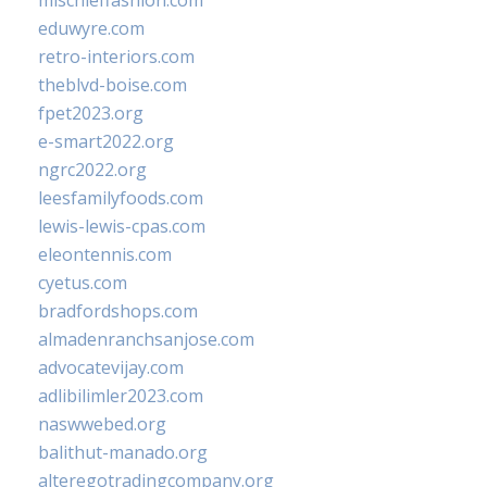
mischieffashion.com
eduwyre.com
retro-interiors.com
theblvd-boise.com
fpet2023.org
e-smart2022.org
ngrc2022.org
leesfamilyfoods.com
lewis-lewis-cpas.com
eleontennis.com
cyetus.com
bradfordshops.com
almadenranchsanjose.com
advocatevijay.com
adlibilimler2023.com
naswwebed.org
balithut-manado.org
alteregotradingcompany.org