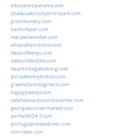
elbotanicopanama.com
shadyoaksrockportrvpark.com
jccoinlaundry.com
kautorepair.com
marjaeswinebar.com
elmazatlanclinton.com
ideacoffeenyc.com
odieschillicothe.com
lacantinitagalesburg.com
pizzadeliverybristol.com
greenstarsmogcheck.com
happypawspl.com
callahansautoservicecenter.com
georgiascornermarket.com
perfectfit24-7.com
portugalprivatedriver.com
von-racer.com