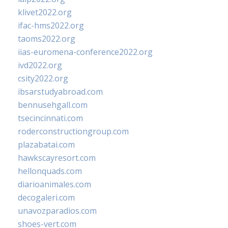
klivet2022.org
ifac-hms2022.org
taoms2022.org
iias-euromena-conference2022.org
ivd2022.org
csity2022.org
ibsarstudyabroad.com
bennusehgall.com
tsecincinnati.com
roderconstructiongroup.com
plazabatai.com
hawkscayresort.com
hellonquads.com
diarioanimales.com
decogaleri.com
unavozparadios.com
shoes-vert.com