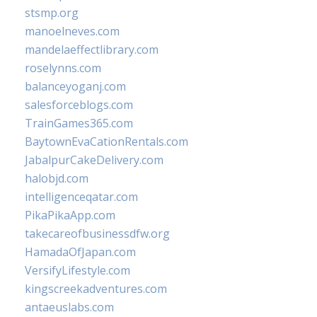
stsmp.org
manoelneves.com
mandelaeffectlibrary.com
roselynns.com
balanceyoganj.com
salesforceblogs.com
TrainGames365.com
BaytownEvaCationRentals.com
JabalpurCakeDelivery.com
halobjd.com
intelligenceqatar.com
PikaPikaApp.com
takecareofbusinessdfw.org
HamadaOfJapan.com
VersifyLifestyle.com
kingscreekadventures.com
antaeuslabs.com