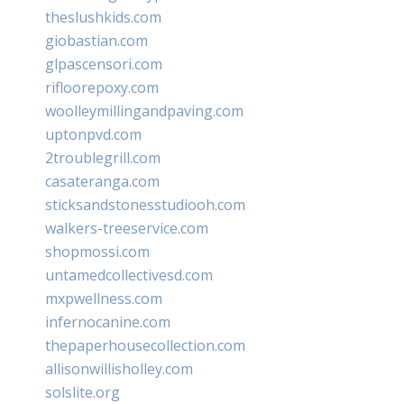
theslushkids.com
giobastian.com
glpascensori.com
rifloorepoxy.com
woolleymillingandpaving.com
uptonpvd.com
2troublegrill.com
casateranga.com
sticksandstonesstudiooh.com
walkers-treeservice.com
shopmossi.com
untamedcollectivesd.com
mxpwellness.com
infernocanine.com
thepaperhousecollection.com
allisonwillisholley.com
solslite.org