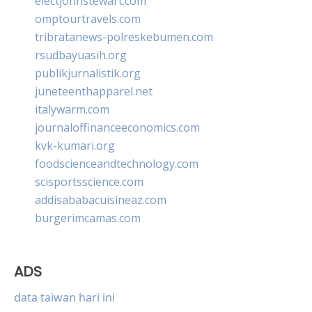
electjohnstewart.com
omptourtravels.com
tribratanews-polreskebumen.com
rsudbayuasih.org
publikjurnalistik.org
juneteenthapparel.net
italywarm.com
journaloffinanceeconomics.com
kvk-kumari.org
foodscienceandtechnology.com
scisportsscience.com
addisababacuisineaz.com
burgerimcamas.com
ADS
data taiwan hari ini