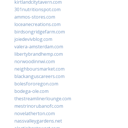
kirtlandcitytavern.com
301nutritionspot.com
ammos-stores.com
loceanecreations.com
birdsongridgefarm.com
joiedevivblog.com
valera-amsterdam.com
libertybrandhemp.com
norwoodinnwi.com
neighboursmarket.com
blackanguscareers.com
bolesfororegon.com
bodega-ole.com
thestreamlinerlounge.com
mestrinorubanofc.com
novelatherton.com
nassvalleygardens.net