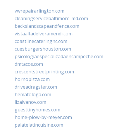
vwrepairarlington.com
cleaningservicebaltimore-md.com
beckslandscapeandfence.com
vistaaltadelveramendi.com
coastlinecateringnc.com
cuesburgershouston.com
psicologiaespecializadaencampeche.com
dmtacos.com
crescentstreetprinting.com
hornopizza.com
driveadragster.com
hematologa.com
lizaivanov.com
guesttinyhomes.com
home-plow-by-meyer.com
palatelatincuisine.com