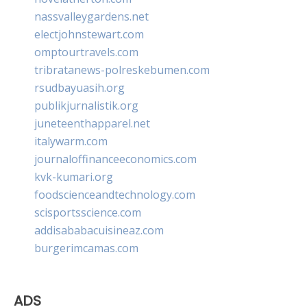
nassvalleygardens.net
electjohnstewart.com
omptourtravels.com
tribratanews-polreskebumen.com
rsudbayuasih.org
publikjurnalistik.org
juneteenthapparel.net
italywarm.com
journaloffinanceeconomics.com
kvk-kumari.org
foodscienceandtechnology.com
scisportsscience.com
addisababacuisineaz.com
burgerimcamas.com
ADS