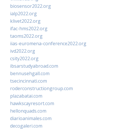
biosensor2022.org
ialp2022.org
klivet2022.org
ifac-hms2022.org
taoms2022.org
iias-euromena-conference2022.org
ivd2022.org
csity2022.org
ibsarstudyabroad.com
bennusehgall.com
tsecincinnati.com
roderconstructiongroup.com
plazabatai.com
hawkscayresort.com
hellonquads.com
diarioanimales.com
decogaleri.com