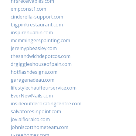
hrsreceivables.com
empconst1.com
cinderella-support.com
bigpinkrestaurant.com
inspirehuahin.com
memmingerspainting.com
jeremypbeasley.com
thesandwichdepotcos.com
drgiggleshouseofpain.com
hotflashdesigns.com
garagenadeau.com
lifestylechauffeurservice.com
EverNewNails.com
insideoutdecoratingcentre.com
salvatoresinpoint.com
jovialfloralco.com
johnlscotthometeam.com
u-seehomes.com