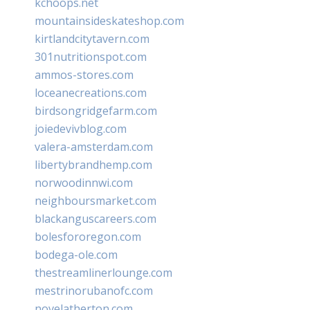
kchoops.net
mountainsideskateshop.com
kirtlandcitytavern.com
301nutritionspot.com
ammos-stores.com
loceanecreations.com
birdsongridgefarm.com
joiedevivblog.com
valera-amsterdam.com
libertybrandhemp.com
norwoodinnwi.com
neighboursmarket.com
blackanguscareers.com
bolesfororegon.com
bodega-ole.com
thestreamlinerlounge.com
mestrinorubanofc.com
novelatherton.com