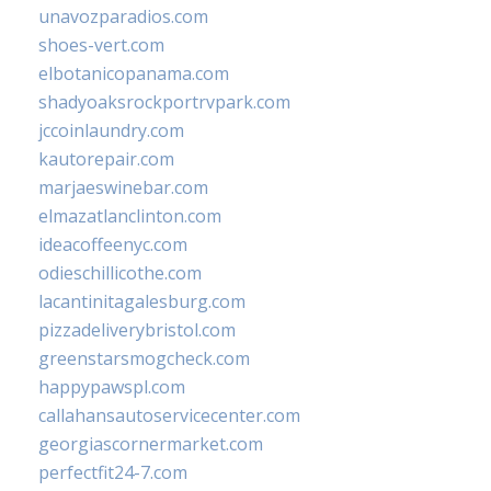
unavozparadios.com
shoes-vert.com
elbotanicopanama.com
shadyoaksrockportrvpark.com
jccoinlaundry.com
kautorepair.com
marjaeswinebar.com
elmazatlanclinton.com
ideacoffeenyc.com
odieschillicothe.com
lacantinitagalesburg.com
pizzadeliverybristol.com
greenstarsmogcheck.com
happypawspl.com
callahansautoservicecenter.com
georgiascornermarket.com
perfectfit24-7.com