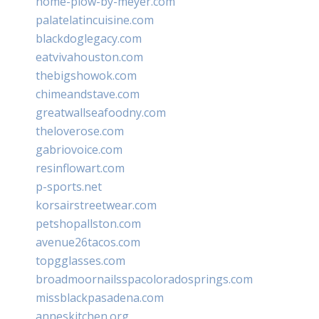
home-plow-by-meyer.com
palatelatincuisine.com
blackdoglegacy.com
eatvivahouston.com
thebigshowok.com
chimeandstave.com
greatwallseafoodny.com
theloverose.com
gabriovoice.com
resinflowart.com
p-sports.net
korsairstreetwear.com
petshopallston.com
avenue26tacos.com
topgglasses.com
broadmoornailsspacoloradosprings.com
missblackpasadena.com
anneskitchen.org