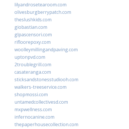
lilyandrosetearoom.com
olivesburgberrypatch.com
theslushkids.com
giobastian.com
glpascensori.com
rifloorepoxy.com
woolleymillingandpaving.com
uptonpvd.com
2troublegrill.com
casateranga.com
sticksandstonesstudiooh.com
walkers-treeservice.com
shopmossi.com
untamedcollectivesd.com
mxpwellness.com
infernocanine.com
thepaperhousecollection.com