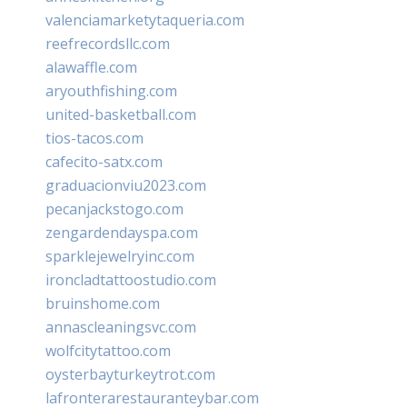
valenciamarketytaqueria.com
reefrecordsllc.com
alawaffle.com
aryouthfishing.com
united-basketball.com
tios-tacos.com
cafecito-satx.com
graduacionviu2023.com
pecanjackstogo.com
zengardendayspa.com
sparklejewelryinc.com
ironcladtattoostudio.com
bruinshome.com
annascleaningsvc.com
wolfcitytattoo.com
oysterbayturkeytrot.com
lafronterarestauranteybar.com