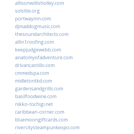
allisonwillisholley.com
solslite.org
portwayinn.com
djmaddogmusic.com
thesoundarchitects.com
allin1roofing.com
keepjudgewebb.com
anatomyofadventure.com
drivancastillo.com
cmmedspa.com
midletontkd.com
gardensandgrills.com
basilfoodwine.com
nikko-tochigi.net
caribbean-corner.com
bluemoongiftcards.com
rivercitysteampunkexpo.com