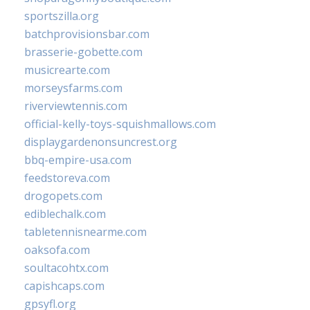
sportszilla.org
batchprovisionsbar.com
brasserie-gobette.com
musicrearte.com
morseysfarms.com
riverviewtennis.com
official-kelly-toys-squishmallows.com
displaygardenonsuncrest.org
bbq-empire-usa.com
feedstoreva.com
drogopets.com
ediblechalk.com
tabletennisnearme.com
oaksofa.com
soultacohtx.com
capishcaps.com
gpsyfl.org