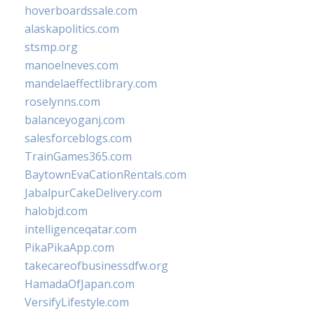
hoverboardssale.com
alaskapolitics.com
stsmp.org
manoelneves.com
mandelaeffectlibrary.com
roselynns.com
balanceyoganj.com
salesforceblogs.com
TrainGames365.com
BaytownEvaCationRentals.com
JabalpurCakeDelivery.com
halobjd.com
intelligenceqatar.com
PikaPikaApp.com
takecareofbusinessdfw.org
HamadaOfJapan.com
VersifyLifestyle.com