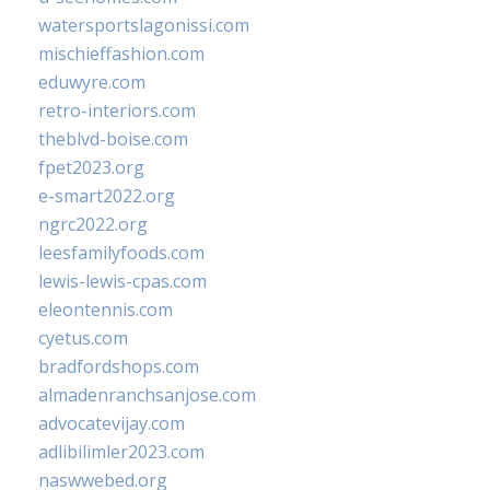
watersportslagonissi.com
mischieffashion.com
eduwyre.com
retro-interiors.com
theblvd-boise.com
fpet2023.org
e-smart2022.org
ngrc2022.org
leesfamilyfoods.com
lewis-lewis-cpas.com
eleontennis.com
cyetus.com
bradfordshops.com
almadenranchsanjose.com
advocatevijay.com
adlibilimler2023.com
naswwebed.org