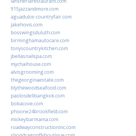
lafisheriarestaurant.com
915jazzandmore.com
aguadulce-countryfair.com
jakehovis.com
bosswingsduluth.com
birminghamautocare.com
tonyscountrykitchen.com
jbellasnailspa.com
mychaihouse.com
alvisgrooming.com
thegeorginaestate.com
blythewoodseafood.com
paolosdelibangkok.com
bobacove.com
phoone24brookfield.com
mickeybarmama.com
roadwayconstructioninc.com
shopdragonflyboutique.com