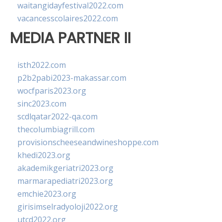
waitangidayfestival2022.com
vacancesscolaires2022.com
MEDIA PARTNER II
isth2022.com
p2b2pabi2023-makassar.com
wocfparis2023.org
sinc2023.com
scdlqatar2022-qa.com
thecolumbiagrill.com
provisionscheeseandwineshoppe.com
khedi2023.org
akademikgeriatri2023.org
marmarapediatri2023.org
emchie2023.org
girisimselradyoloji2022.org
utcd2022.org