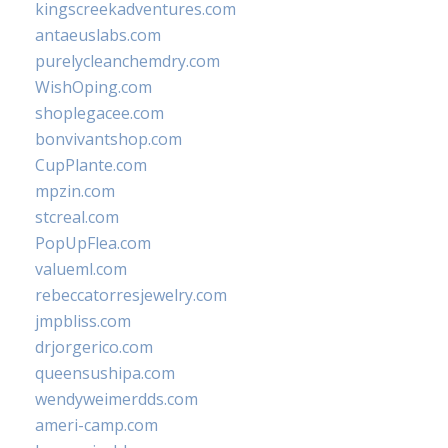
kingscreekadventures.com
antaeuslabs.com
purelycleanchemdry.com
WishOping.com
shoplegacee.com
bonvivantshop.com
CupPlante.com
mpzin.com
stcreal.com
PopUpFlea.com
valueml.com
rebeccatorresjewelry.com
jmpbliss.com
drjorgerico.com
queensushipa.com
wendyweimerdds.com
ameri-camp.com