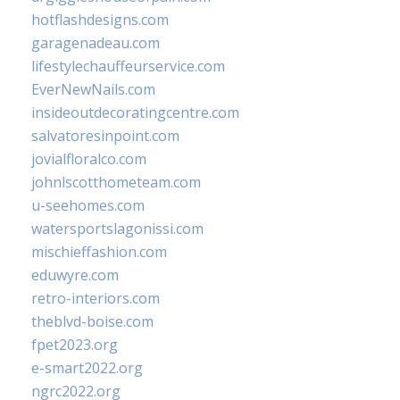
hotflashdesigns.com
garagenadeau.com
lifestylechauffeurservice.com
EverNewNails.com
insideoutdecoratingcentre.com
salvatoresinpoint.com
jovialfloralco.com
johnlscotthometeam.com
u-seehomes.com
watersportslagonissi.com
mischieffashion.com
eduwyre.com
retro-interiors.com
theblvd-boise.com
fpet2023.org
e-smart2022.org
ngrc2022.org