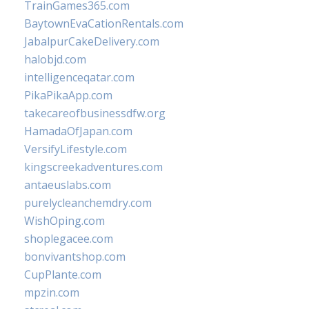
TrainGames365.com
BaytownEvaCationRentals.com
JabalpurCakeDelivery.com
halobjd.com
intelligenceqatar.com
PikaPikaApp.com
takecareofbusinessdfw.org
HamadaOfJapan.com
VersifyLifestyle.com
kingscreekadventures.com
antaeuslabs.com
purelycleanchemdry.com
WishOping.com
shoplegacee.com
bonvivantshop.com
CupPlante.com
mpzin.com