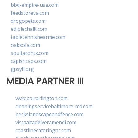
bbq-empire-usa.com
feedstoreva.com
drogopets.com
ediblechalk.com
tabletennisnearme.com
oaksofa.com
soultacohtx.com
capishcaps.com
gpsyfl.org
MEDIA PARTNER III
vwrepairarlington.com
cleaningservicebaltimore-md.com
beckslandscapeandfence.com
vistaaltadelveramendi.com
coastlinecateringnc.com