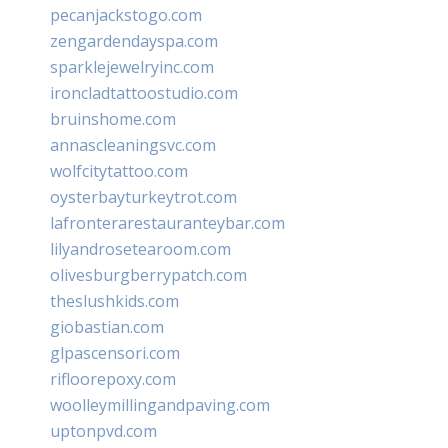
pecanjackstogo.com
zengardendayspa.com
sparklejewelryinc.com
ironcladtattoostudio.com
bruinshome.com
annascleaningsvc.com
wolfcitytattoo.com
oysterbayturkeytrot.com
lafronterarestauranteybar.com
lilyandrosetearoom.com
olivesburgberrypatch.com
theslushkids.com
giobastian.com
glpascensori.com
rifloorepoxy.com
woolleymillingandpaving.com
uptonpvd.com