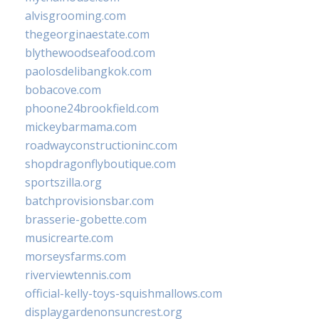
alvisgrooming.com
thegeorginaestate.com
blythewoodseafood.com
paolosdelibangkok.com
bobacove.com
phoone24brookfield.com
mickeybarmama.com
roadwayconstructioninc.com
shopdragonflyboutique.com
sportszilla.org
batchprovisionsbar.com
brasserie-gobette.com
musicrearte.com
morseysfarms.com
riverviewtennis.com
official-kelly-toys-squishmallows.com
displaygardenonsuncrest.org