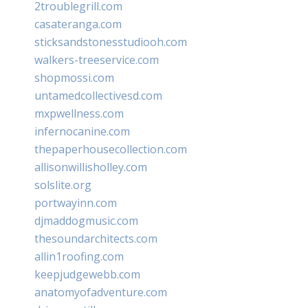
2troublegrill.com
casateranga.com
sticksandstonesstudiooh.com
walkers-treeservice.com
shopmossi.com
untamedcollectivesd.com
mxpwellness.com
infernocanine.com
thepaperhousecollection.com
allisonwillisholley.com
solslite.org
portwayinn.com
djmaddogmusic.com
thesoundarchitects.com
allin1roofing.com
keepjudgewebb.com
anatomyofadventure.com