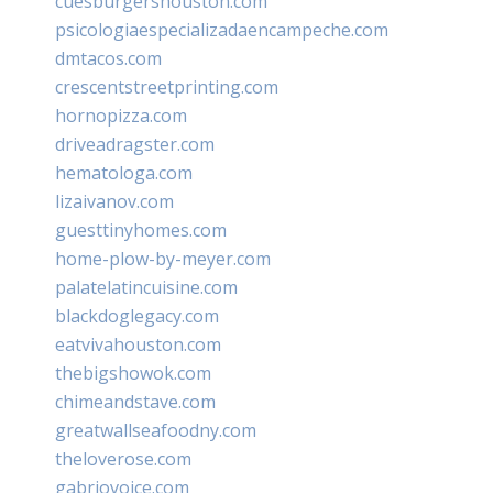
cuesburgershouston.com
psicologiaespecializadaencampeche.com
dmtacos.com
crescentstreetprinting.com
hornopizza.com
driveadragster.com
hematologa.com
lizaivanov.com
guesttinyhomes.com
home-plow-by-meyer.com
palatelatincuisine.com
blackdoglegacy.com
eatvivahouston.com
thebigshowok.com
chimeandstave.com
greatwallseafoodny.com
theloverose.com
gabriovoice.com