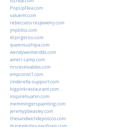
stcreal.com
PopUpFlea.com
valueml.com
rebeccatorresjewelry.com
jmpbliss.com
drjorgerico.com
queensushipa.com
wendyweimerdds.com
ameri-camp.com
hrsreceivables.com
empconst1.com
cinderella-support.com
bigpinkrestaurant.com
inspirehuahin.com
memmingerspainting.com
jeremypbeasley.com
thesandwichdepotcos.com
drgiggleshouseofpain.com