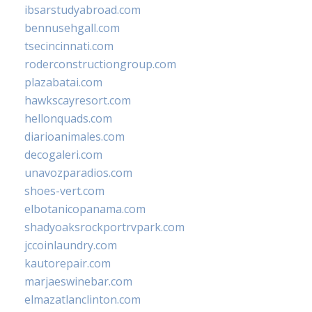
ibsarstudyabroad.com
bennusehgall.com
tsecincinnati.com
roderconstructiongroup.com
plazabatai.com
hawkscayresort.com
hellonquads.com
diarioanimales.com
decogaleri.com
unavozparadios.com
shoes-vert.com
elbotanicopanama.com
shadyoaksrockportrvpark.com
jccoinlaundry.com
kautorepair.com
marjaeswinebar.com
elmazatlanclinton.com