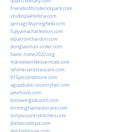
quartzliterary.com
friendsofbroderickpark.com
studiopiattellina.com
jannagrillspringfield.com
fujiyamacharleston.com
elpatronchardon.com
donglaishun-order.com
fiamc-rome2022.org
mariceworldessentials.com
lafisheriarestaurant.com
915jazzandmore.com
aguadulce-countryfair.com
jakehovis.com
bosswingsduluth.com
birminghamautocare.com
tonyscountrykitchen.com
jbellasnailspa.com
mychaihouse.com