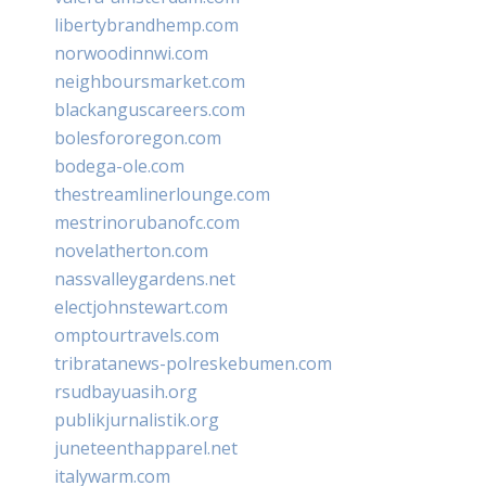
libertybrandhemp.com
norwoodinnwi.com
neighboursmarket.com
blackanguscareers.com
bolesfororegon.com
bodega-ole.com
thestreamlinerlounge.com
mestrinorubanofc.com
novelatherton.com
nassvalleygardens.net
electjohnstewart.com
omptourtravels.com
tribratanews-polreskebumen.com
rsudbayuasih.org
publikjurnalistik.org
juneteenthapparel.net
italywarm.com