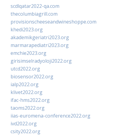
scdlqatar2022-qa.com
thecolumbiagrill.com
provisionscheeseandwineshoppe.com
khedi2023.org
akademikgeriatri2023.org
marmarapediatri2023.org
emchie2023.org
girisimselradyoloji2022.org
utcd2022.org
biosensor2022.org
ialp2022.org
klivet2022.org
ifac-hms2022.org
taoms2022.org
iias-euromena-conference2022.org
ivd2022.org
csity2022.org