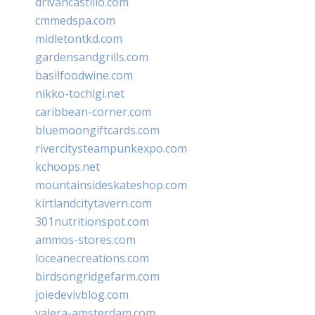
drivancastillo.com
cmmedspa.com
midletontkd.com
gardensandgrills.com
basilfoodwine.com
nikko-tochigi.net
caribbean-corner.com
bluemoongiftcards.com
rivercitysteampunkexpo.com
kchoops.net
mountainsideskateshop.com
kirtlandcitytavern.com
301nutritionspot.com
ammos-stores.com
loceanecreations.com
birdsongridgefarm.com
joiedevivblog.com
valera-amsterdam.com