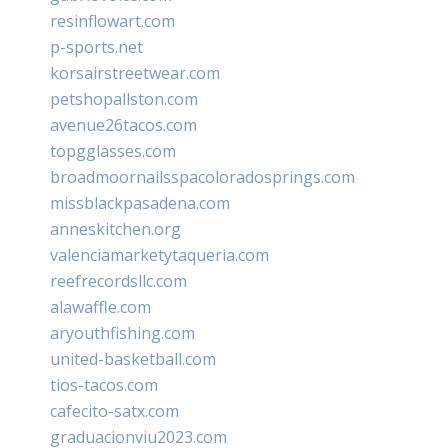
resinflowart.com
p-sports.net
korsairstreetwear.com
petshopallston.com
avenue26tacos.com
topgglasses.com
broadmoornailsspacoloradosprings.com
missblackpasadena.com
anneskitchen.org
valenciamarketytaqueria.com
reefrecordsllc.com
alawaffle.com
aryouthfishing.com
united-basketball.com
tios-tacos.com
cafecito-satx.com
graduacionviu2023.com