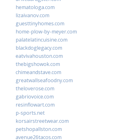
hematologa.com
lizaivanov.com
guesttinyhomes.com
home-plow-by-meyer.com
palatelatincuisine.com
blackdoglegacy.com
eatvivahouston.com
thebigshowok.com
chimeandstave.com
greatwallseafoodny.com
theloverose.com
gabriovoice.com
resinflowart.com
p-sports.net
korsairstreetwear.com
petshopallston.com
avenue26tacos.com