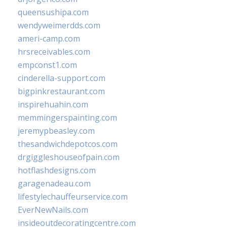
queensushipa.com
wendyweimerdds.com
ameri-camp.com
hrsreceivables.com
empconst1.com
cinderella-support.com
bigpinkrestaurant.com
inspirehuahin.com
memmingerspainting.com
jeremypbeasley.com
thesandwichdepotcos.com
drgiggleshouseofpain.com
hotflashdesigns.com
garagenadeau.com
lifestylechauffeurservice.com
EverNewNails.com
insideoutdecoratingcentre.com