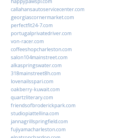
happypawspl.com
callahansautoservicecenter.com
georgiascornermarket.com
perfectfit24-7.com
portugalprivatedriver.com
von-racer.com
coffeeshopcharleston.com
salon104mainstreet.com
alkaspringswater.com
318mainstreet8h.com
lovenailsspari.com
oakberry-kuwait.com
quartzliterary.com
friendsofbroderickpark.com
studiopiattellina.com
jannagrillspringfield.com
fujiyamacharleston.com
elpatronchardon.com