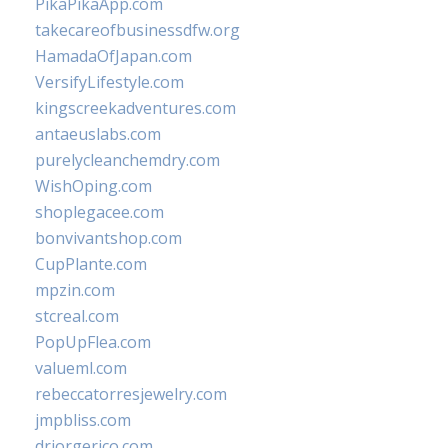
PikaPikaApp.com
takecareofbusinessdfw.org
HamadaOfJapan.com
VersifyLifestyle.com
kingscreekadventures.com
antaeuslabs.com
purelycleanchemdry.com
WishOping.com
shoplegacee.com
bonvivantshop.com
CupPlante.com
mpzin.com
stcreal.com
PopUpFlea.com
valueml.com
rebeccatorresjewelry.com
jmpbliss.com
drjorgerico.com