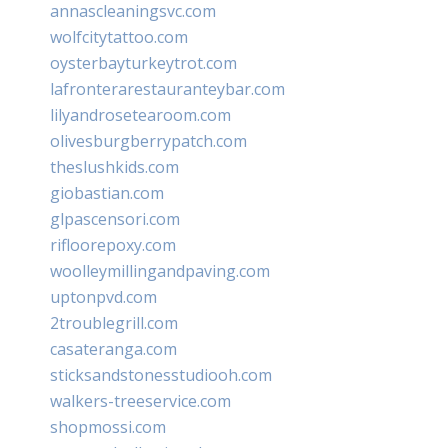
annascleaningsvc.com
wolfcitytattoo.com
oysterbayturkeytrot.com
lafronterarestauranteybar.com
lilyandrosetearoom.com
olivesburgberrypatch.com
theslushkids.com
giobastian.com
glpascensori.com
rifloorepoxy.com
woolleymillingandpaving.com
uptonpvd.com
2troublegrill.com
casateranga.com
sticksandstonesstudiooh.com
walkers-treeservice.com
shopmossi.com