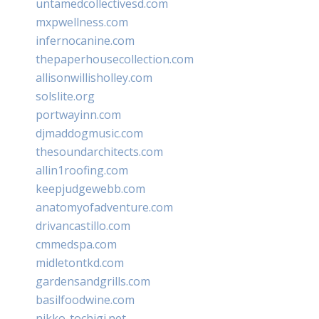
untamedcollectivesd.com
mxpwellness.com
infernocanine.com
thepaperhousecollection.com
allisonwillisholley.com
solslite.org
portwayinn.com
djmaddogmusic.com
thesoundarchitects.com
allin1roofing.com
keepjudgewebb.com
anatomyofadventure.com
drivancastillo.com
cmmedspa.com
midletontkd.com
gardensandgrills.com
basilfoodwine.com
nikko-tochigi.net