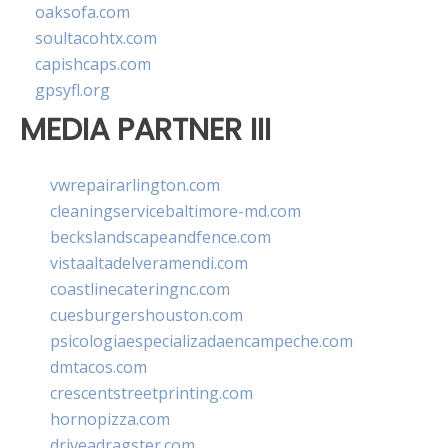
oaksofa.com
soultacohtx.com
capishcaps.com
gpsyfl.org
MEDIA PARTNER III
vwrepairarlington.com
cleaningservicebaltimore-md.com
beckslandscapeandfence.com
vistaaltadelveramendi.com
coastlinecateringnc.com
cuesburgershouston.com
psicologiaespecializadaencampeche.com
dmtacos.com
crescentstreetprinting.com
hornopizza.com
driveadragster.com