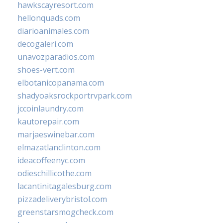
hawkscayresort.com
hellonquads.com
diarioanimales.com
decogaleri.com
unavozparadios.com
shoes-vert.com
elbotanicopanama.com
shadyoaksrockportrvpark.com
jccoinlaundry.com
kautorepair.com
marjaeswinebar.com
elmazatlanclinton.com
ideacoffeenyc.com
odieschillicothe.com
lacantinitagalesburg.com
pizzadeliverybristol.com
greenstarsmogcheck.com