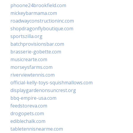
phoone24brookfield.com
mickeybarmama.com
roadwayconstructioninc.com
shopdragonflyboutique.com
sportszilla.org
batchprovisionsbar.com
brasserie-gobette.com
musicrearte.com
morseysfarms.com
riverviewtennis.com
official-kelly-toys-squishmallows.com
displaygardenonsuncrest.org
bbq-empire-usa.com
feedstoreva.com
drogopets.com
ediblechalk.com
tabletennisnearme.com