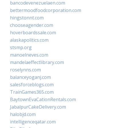
bancodevenezuelaen.com
bettermoodfoodcorporation.com
hingstonnt.com
chooseagender.com
hoverboardssale.com
alaskapolitics.com
stsmp.org
manoelneves.com
mandelaeffectlibrary.com
roselynns.com
balanceyoganj.com
salesforceblogs.com
TrainGames365.com
BaytownEvaCationRentals.com
JabalpurCakeDelivery.com
halobjd.com
intelligenceqatar.com