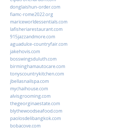
donglaishun-order.com
fiamc-rome2022.org
mariceworldessentials.com
lafisheriarestaurant.com
915jazzandmore.com
aguadulce-countryfair.com
jakehovis.com
bosswingsduluth.com
birminghamautocare.com
tonyscountrykitchen.com
jbellasnailspa.com
mychaihouse.com
alvisgrooming.com
thegeorginaestate.com
blythewoodseafood.com
paolosdelibangkok.com
bobacove.com