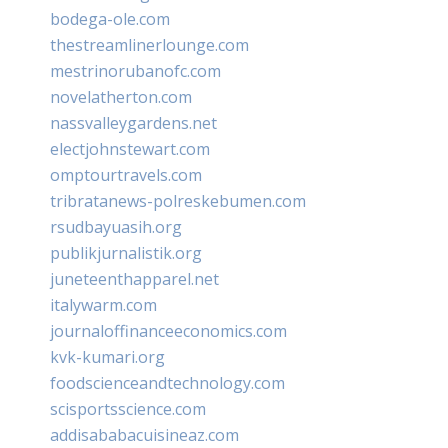
bodega-ole.com
thestreamlinerlounge.com
mestrinorubanofc.com
novelatherton.com
nassvalleygardens.net
electjohnstewart.com
omptourtravels.com
tribratanews-polreskebumen.com
rsudbayuasih.org
publikjurnalistik.org
juneteenthapparel.net
italywarm.com
journaloffinanceeconomics.com
kvk-kumari.org
foodscienceandtechnology.com
scisportsscience.com
addisababacuisineaz.com