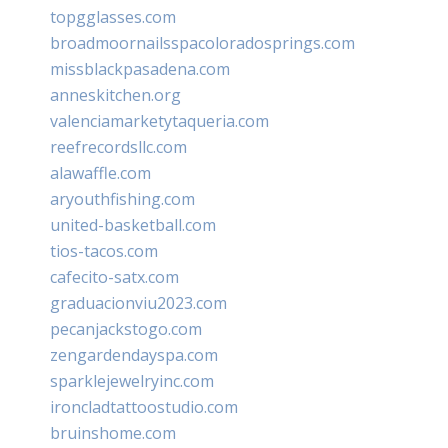
topgglasses.com
broadmoornailsspacoloradosprings.com
missblackpasadena.com
anneskitchen.org
valenciamarketytaqueria.com
reefrecordsllc.com
alawaffle.com
aryouthfishing.com
united-basketball.com
tios-tacos.com
cafecito-satx.com
graduacionviu2023.com
pecanjackstogo.com
zengardendayspa.com
sparklejewelryinc.com
ironcladtattoostudio.com
bruinshome.com