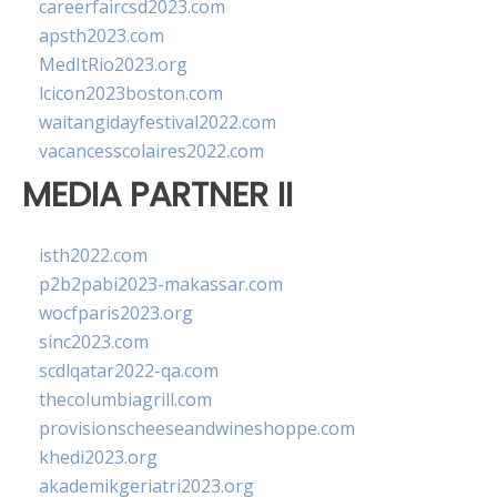
careerfaircsd2023.com
apsth2023.com
MedItRio2023.org
lcicon2023boston.com
waitangidayfestival2022.com
vacancesscolaires2022.com
MEDIA PARTNER II
isth2022.com
p2b2pabi2023-makassar.com
wocfparis2023.org
sinc2023.com
scdlqatar2022-qa.com
thecolumbiagrill.com
provisionscheeseandwineshoppe.com
khedi2023.org
akademikgeriatri2023.org