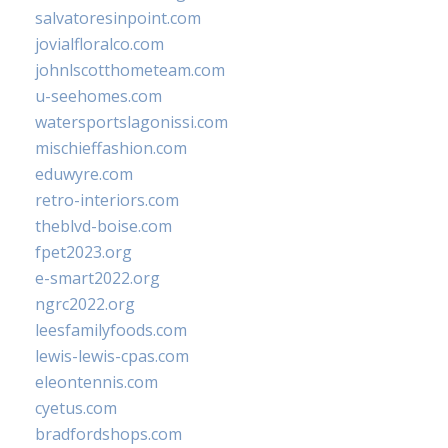
salvatoresinpoint.com
jovialfloralco.com
johnlscotthometeam.com
u-seehomes.com
watersportslagonissi.com
mischieffashion.com
eduwyre.com
retro-interiors.com
theblvd-boise.com
fpet2023.org
e-smart2022.org
ngrc2022.org
leesfamilyfoods.com
lewis-lewis-cpas.com
eleontennis.com
cyetus.com
bradfordshops.com