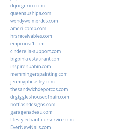
drjorgerico.com
queensushipa.com
wendyweimerdds.com
ameri-camp.com
hrsreceivables.com
empconst1.com
cinderella-support.com
bigpinkrestaurant.com
inspirehuahin.com
memmingerspainting.com
jeremypbeasley.com
thesandwichdepotcos.com
drgiggleshouseofpain.com
hotflashdesigns.com
garagenadeau.com
lifestylechauffeurservice.com
EverNewNails.com