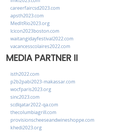
imkl2023.com
careerfaircsd2023.com
apsth2023.com
MedItRio2023.org
lcicon2023boston.com
waitangidayfestival2022.com
vacancesscolaires2022.com
MEDIA PARTNER II
isth2022.com
p2b2pabi2023-makassar.com
wocfparis2023.org
sinc2023.com
scdlqatar2022-qa.com
thecolumbiagrill.com
provisionscheeseandwineshoppe.com
khedi2023.org