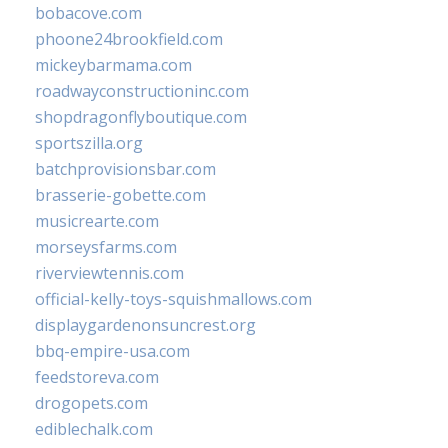
bobacove.com
phoone24brookfield.com
mickeybarmama.com
roadwayconstructioninc.com
shopdragonflyboutique.com
sportszilla.org
batchprovisionsbar.com
brasserie-gobette.com
musicrearte.com
morseysfarms.com
riverviewtennis.com
official-kelly-toys-squishmallows.com
displaygardenonsuncrest.org
bbq-empire-usa.com
feedstoreva.com
drogopets.com
ediblechalk.com