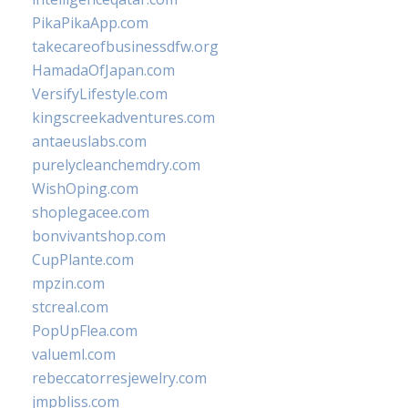
PikaPikaApp.com
takecareofbusinessdfw.org
HamadaOfJapan.com
VersifyLifestyle.com
kingscreekadventures.com
antaeuslabs.com
purelycleanchemdry.com
WishOping.com
shoplegacee.com
bonvivantshop.com
CupPlante.com
mpzin.com
stcreal.com
PopUpFlea.com
valueml.com
rebeccatorresjewelry.com
jmpbliss.com