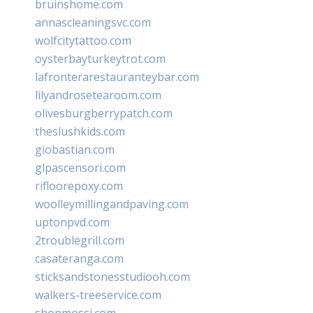
bruinshome.com
annascleaningsvc.com
wolfcitytattoo.com
oysterbayturkeytrot.com
lafronterarestauranteybar.com
lilyandrosetearoom.com
olivesburgberrypatch.com
theslushkids.com
giobastian.com
glpascensori.com
rifloorepoxy.com
woolleymillingandpaving.com
uptonpvd.com
2troublegrill.com
casateranga.com
sticksandstonesstudiooh.com
walkers-treeservice.com
shopmossi.com