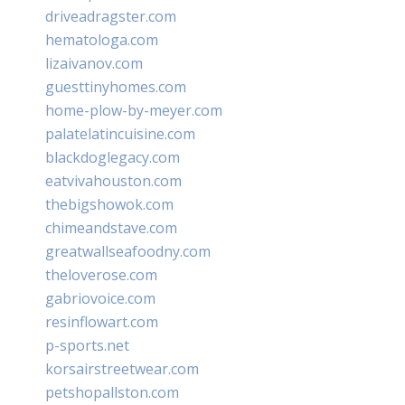
driveadragster.com
hematologa.com
lizaivanov.com
guesttinyhomes.com
home-plow-by-meyer.com
palatelatincuisine.com
blackdoglegacy.com
eatvivahouston.com
thebigshowok.com
chimeandstave.com
greatwallseafoodny.com
theloverose.com
gabriovoice.com
resinflowart.com
p-sports.net
korsairstreetwear.com
petshopallston.com