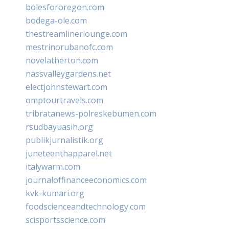
bolesfororegon.com
bodega-ole.com
thestreamlinerlounge.com
mestrinorubanofc.com
novelatherton.com
nassvalleygardens.net
electjohnstewart.com
omptourtravels.com
tribratanews-polreskebumen.com
rsudbayuasih.org
publikjurnalistik.org
juneteenthapparel.net
italywarm.com
journaloffinanceeconomics.com
kvk-kumari.org
foodscienceandtechnology.com
scisportsscience.com