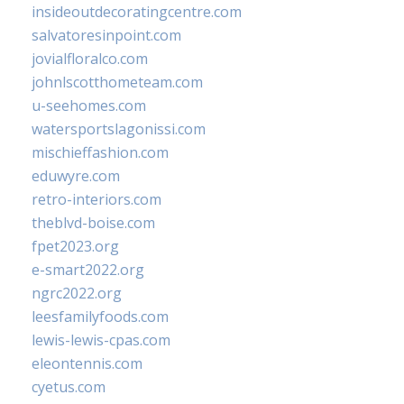
insideoutdecoratingcentre.com
salvatoresinpoint.com
jovialfloralco.com
johnlscotthometeam.com
u-seehomes.com
watersportslagonissi.com
mischieffashion.com
eduwyre.com
retro-interiors.com
theblvd-boise.com
fpet2023.org
e-smart2022.org
ngrc2022.org
leesfamilyfoods.com
lewis-lewis-cpas.com
eleontennis.com
cyetus.com