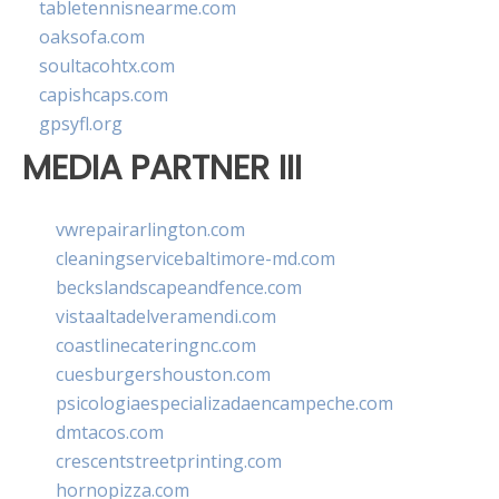
tabletennisnearme.com
oaksofa.com
soultacohtx.com
capishcaps.com
gpsyfl.org
MEDIA PARTNER III
vwrepairarlington.com
cleaningservicebaltimore-md.com
beckslandscapeandfence.com
vistaaltadelveramendi.com
coastlinecateringnc.com
cuesburgershouston.com
psicologiaespecializadaencampeche.com
dmtacos.com
crescentstreetprinting.com
hornopizza.com