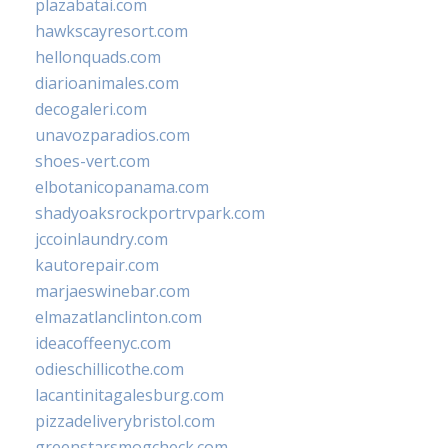
plazabatai.com
hawkscayresort.com
hellonquads.com
diarioanimales.com
decogaleri.com
unavozparadios.com
shoes-vert.com
elbotanicopanama.com
shadyoaksrockportrvpark.com
jccoinlaundry.com
kautorepair.com
marjaeswinebar.com
elmazatlanclinton.com
ideacoffeenyc.com
odieschillicothe.com
lacantinitagalesburg.com
pizzadeliverybristol.com
greenstarsmogcheck.com