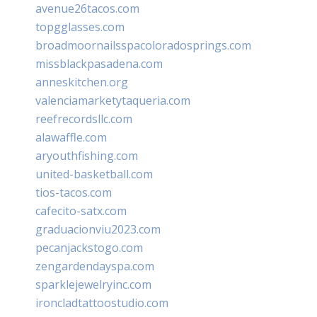
avenue26tacos.com
topgglasses.com
broadmoornailsspacoloradosprings.com
missblackpasadena.com
anneskitchen.org
valenciamarketytaqueria.com
reefrecordsllc.com
alawaffle.com
aryouthfishing.com
united-basketball.com
tios-tacos.com
cafecito-satx.com
graduacionviu2023.com
pecanjackstogo.com
zengardendayspa.com
sparklejewelryinc.com
ironcladtattoostudio.com