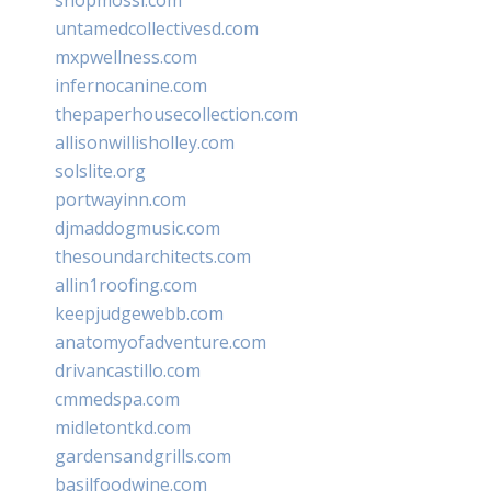
untamedcollectivesd.com
mxpwellness.com
infernocanine.com
thepaperhousecollection.com
allisonwillisholley.com
solslite.org
portwayinn.com
djmaddogmusic.com
thesoundarchitects.com
allin1roofing.com
keepjudgewebb.com
anatomyofadventure.com
drivancastillo.com
cmmedspa.com
midletontkd.com
gardensandgrills.com
basilfoodwine.com