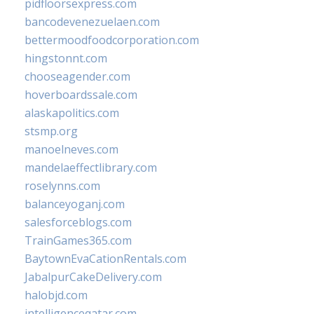
pidfloorsexpress.com
bancodevenezuelaen.com
bettermoodfoodcorporation.com
hingstonnt.com
chooseagender.com
hoverboardssale.com
alaskapolitics.com
stsmp.org
manoelneves.com
mandelaeffectlibrary.com
roselynns.com
balanceyoganj.com
salesforceblogs.com
TrainGames365.com
BaytownEvaCationRentals.com
JabalpurCakeDelivery.com
halobjd.com
intelligenceqatar.com