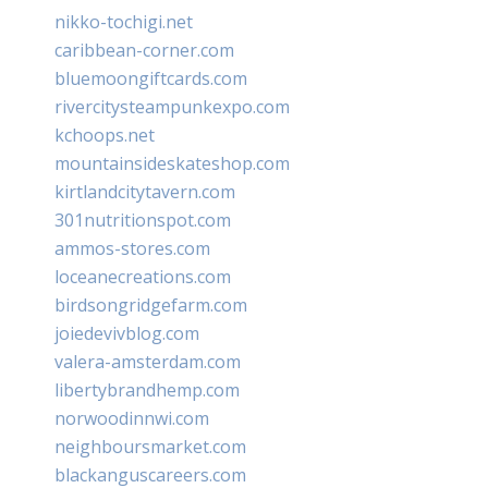
nikko-tochigi.net
caribbean-corner.com
bluemoongiftcards.com
rivercitysteampunkexpo.com
kchoops.net
mountainsideskateshop.com
kirtlandcitytavern.com
301nutritionspot.com
ammos-stores.com
loceanecreations.com
birdsongridgefarm.com
joiedevivblog.com
valera-amsterdam.com
libertybrandhemp.com
norwoodinnwi.com
neighboursmarket.com
blackanguscareers.com