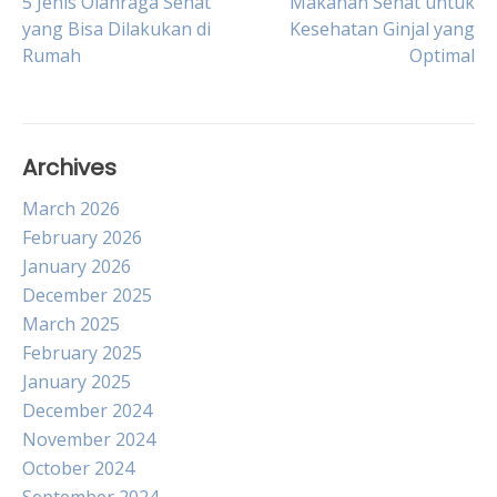
Post
5 Jenis Olahraga Sehat
Makanan Sehat untuk
yang Bisa Dilakukan di
Kesehatan Ginjal yang
Rumah
Optimal
navigation
Archives
March 2026
February 2026
January 2026
December 2025
March 2025
February 2025
January 2025
December 2024
November 2024
October 2024