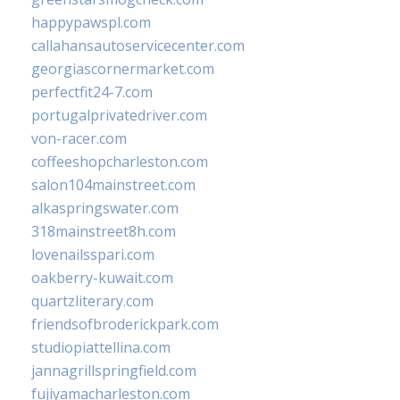
happypawspl.com
callahansautoservicecenter.com
georgiascornermarket.com
perfectfit24-7.com
portugalprivatedriver.com
von-racer.com
coffeeshopcharleston.com
salon104mainstreet.com
alkaspringswater.com
318mainstreet8h.com
lovenailsspari.com
oakberry-kuwait.com
quartzliterary.com
friendsofbroderickpark.com
studiopiattellina.com
jannagrillspringfield.com
fujiyamacharleston.com