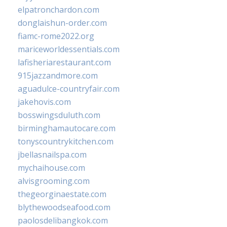
elpatronchardon.com
donglaishun-order.com
fiamc-rome2022.org
mariceworldessentials.com
lafisheriarestaurant.com
915jazzandmore.com
aguadulce-countryfair.com
jakehovis.com
bosswingsduluth.com
birminghamautocare.com
tonyscountrykitchen.com
jbellasnailspa.com
mychaihouse.com
alvisgrooming.com
thegeorginaestate.com
blythewoodseafood.com
paolosdelibangkok.com