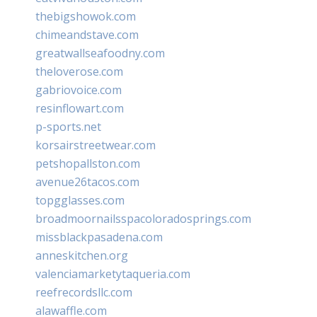
thebigshowok.com
chimeandstave.com
greatwallseafoodny.com
theloverose.com
gabriovoice.com
resinflowart.com
p-sports.net
korsairstreetwear.com
petshopallston.com
avenue26tacos.com
topgglasses.com
broadmoornailsspacoloradosprings.com
missblackpasadena.com
anneskitchen.org
valenciamarketytaqueria.com
reefrecordsllc.com
alawaffle.com