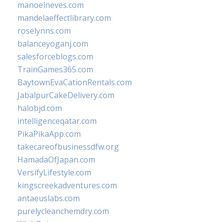
manoelneves.com
mandelaeffectlibrary.com
roselynns.com
balanceyoganj.com
salesforceblogs.com
TrainGames365.com
BaytownEvaCationRentals.com
JabalpurCakeDelivery.com
halobjd.com
intelligenceqatar.com
PikaPikaApp.com
takecareofbusinessdfw.org
HamadaOfJapan.com
VersifyLifestyle.com
kingscreekadventures.com
antaeuslabs.com
purelycleanchemdry.com