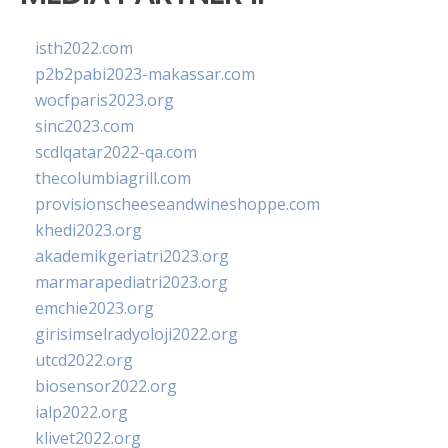
isth2022.com
p2b2pabi2023-makassar.com
wocfparis2023.org
sinc2023.com
scdlqatar2022-qa.com
thecolumbiagrill.com
provisionscheeseandwineshoppe.com
khedi2023.org
akademikgeriatri2023.org
marmarapediatri2023.org
emchie2023.org
girisimselradyoloji2022.org
utcd2022.org
biosensor2022.org
ialp2022.org
klivet2022.org