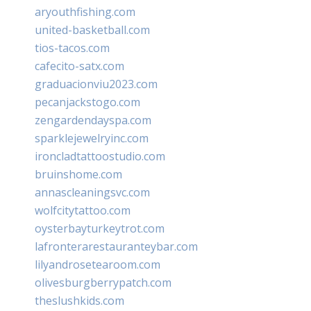
aryouthfishing.com
united-basketball.com
tios-tacos.com
cafecito-satx.com
graduacionviu2023.com
pecanjackstogo.com
zengardendayspa.com
sparklejewelryinc.com
ironcladtattoostudio.com
bruinshome.com
annascleaningsvc.com
wolfcitytattoo.com
oysterbayturkeytrot.com
lafronterarestauranteybar.com
lilyandrosetearoom.com
olivesburgberrypatch.com
theslushkids.com