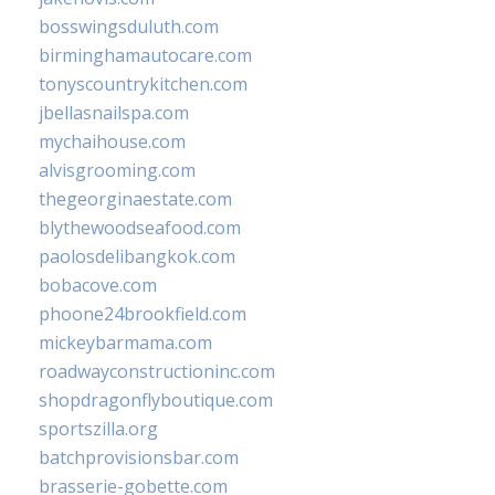
bosswingsduluth.com
birminghamautocare.com
tonyscountrykitchen.com
jbellasnailspa.com
mychaihouse.com
alvisgrooming.com
thegeorginaestate.com
blythewoodseafood.com
paolosdelibangkok.com
bobacove.com
phoone24brookfield.com
mickeybarmama.com
roadwayconstructioninc.com
shopdragonflyboutique.com
sportszilla.org
batchprovisionsbar.com
brasserie-gobette.com