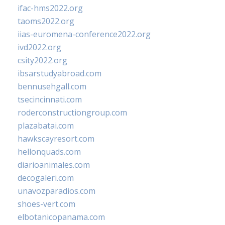
ifac-hms2022.org
taoms2022.org
iias-euromena-conference2022.org
ivd2022.org
csity2022.org
ibsarstudyabroad.com
bennusehgall.com
tsecincinnati.com
roderconstructiongroup.com
plazabatai.com
hawkscayresort.com
hellonquads.com
diarioanimales.com
decogaleri.com
unavozparadios.com
shoes-vert.com
elbotanicopanama.com