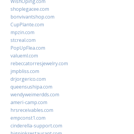
WishOping.com
shoplegacee.com
bonvivantshop.com
CupPlante.com
mpzin.com
stcreal.com
PopUpFlea.com
valueml.com
rebeccatorresjewelry.com
jmpbliss.com
drjorgerico.com
queensushipa.com
wendyweimerdds.com
ameri-camp.com
hrsreceivables.com
empconst1.com
cinderella-support.com
bigpinkrestaurant.com