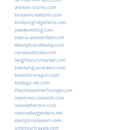
ammos-stores.com
loceanecreations.com
birdsongridgefarm.com
joiedevivblog.com
valera-amsterdam.com
libertybrandhemp.com
norwoodinnwi.com
neighboursmarket.com
blackanguscareers.com
bolesfororegon.com
bodega-ole.com
thestreamlinerlounge.com
mestrinorubanofc.com
novelatherton.com
nassvalleygardens.net
electjohnstewart.com
omptourtravels.com