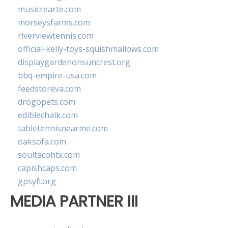
musicrearte.com
morseysfarms.com
riverviewtennis.com
official-kelly-toys-squishmallows.com
displaygardenonsuncrest.org
bbq-empire-usa.com
feedstoreva.com
drogopets.com
ediblechalk.com
tabletennisnearme.com
oaksofa.com
soultacohtx.com
capishcaps.com
gpsyfl.org
MEDIA PARTNER III