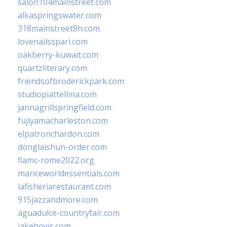
salon104mainstreet.com
alkaspringswater.com
318mainstreet8h.com
lovenailsspari.com
oakberry-kuwait.com
quartzliterary.com
friendsofbroderickpark.com
studiopiattellina.com
jannagrillspringfield.com
fujiyamacharleston.com
elpatronchardon.com
donglaishun-order.com
fiamc-rome2022.org
mariceworldessentials.com
lafisheriarestaurant.com
915jazzandmore.com
aguadulce-countryfair.com
jakehovis.com