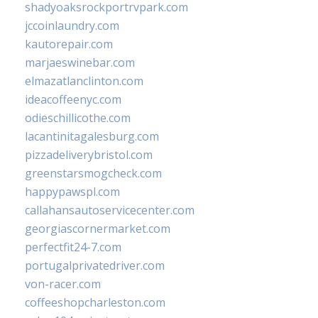
shadyoaksrockportrvpark.com
jccoinlaundry.com
kautorepair.com
marjaeswinebar.com
elmazatlanclinton.com
ideacoffeenyc.com
odieschillicothe.com
lacantinitagalesburg.com
pizzadeliverybristol.com
greenstarsmogcheck.com
happypawspl.com
callahansautoservicecenter.com
georgiascornermarket.com
perfectfit24-7.com
portugalprivatedriver.com
von-racer.com
coffeeshopcharleston.com