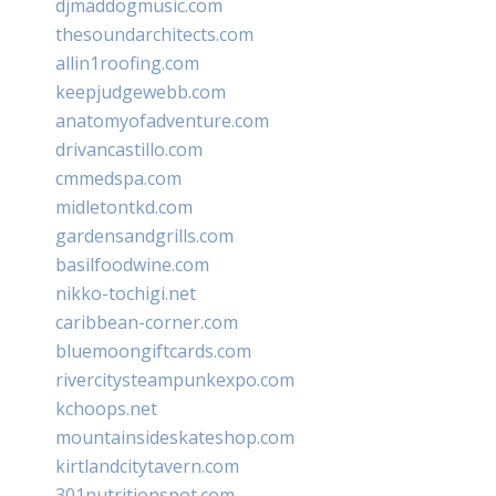
djmaddogmusic.com
thesoundarchitects.com
allin1roofing.com
keepjudgewebb.com
anatomyofadventure.com
drivancastillo.com
cmmedspa.com
midletontkd.com
gardensandgrills.com
basilfoodwine.com
nikko-tochigi.net
caribbean-corner.com
bluemoongiftcards.com
rivercitysteampunkexpo.com
kchoops.net
mountainsideskateshop.com
kirtlandcitytavern.com
301nutritionspot.com