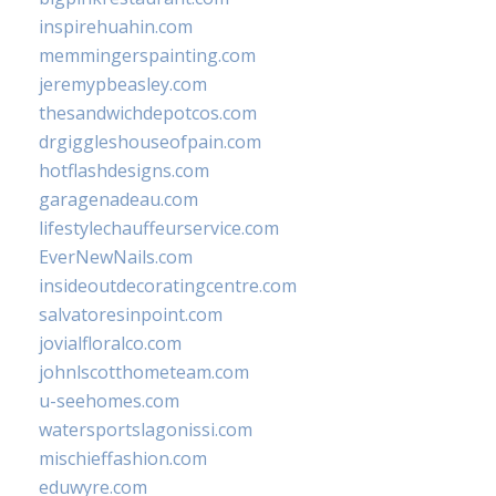
inspirehuahin.com
memmingerspainting.com
jeremypbeasley.com
thesandwichdepotcos.com
drgiggleshouseofpain.com
hotflashdesigns.com
garagenadeau.com
lifestylechauffeurservice.com
EverNewNails.com
insideoutdecoratingcentre.com
salvatoresinpoint.com
jovialfloralco.com
johnlscotthometeam.com
u-seehomes.com
watersportslagonissi.com
mischieffashion.com
eduwyre.com