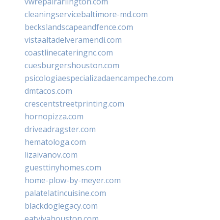
vwrepairarlington.com
cleaningservicebaltimore-md.com
beckslandscapeandfence.com
vistaaltadelveramendi.com
coastlinecateringnc.com
cuesburgershouston.com
psicologiaespecializadaencampeche.com
dmtacos.com
crescentstreetprinting.com
hornopizza.com
driveadragster.com
hematologa.com
lizaivanov.com
guesttinyhomes.com
home-plow-by-meyer.com
palatelatincuisine.com
blackdoglegacy.com
eatvivahouston.com