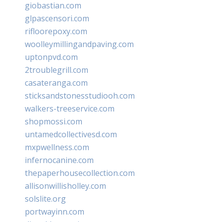
giobastian.com
glpascensori.com
rifloorepoxy.com
woolleymillingandpaving.com
uptonpvd.com
2troublegrill.com
casateranga.com
sticksandstonesstudiooh.com
walkers-treeservice.com
shopmossi.com
untamedcollectivesd.com
mxpwellness.com
infernocanine.com
thepaperhousecollection.com
allisonwillisholley.com
solslite.org
portwayinn.com