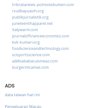
tribratanews-polreskebumen.com
rsudbayuasih.org
publikjurnalistik.org
juneteenthapparel.net
italywarm.com
journaloffinanceeconomics.com
kvk-kumari.org
foodscienceandtechnology.com
scisportsscience.com
addisababacuisineaz.com
burgerimcamas.com
ADS
data taiwan hari ini
Pengeluaran Macau