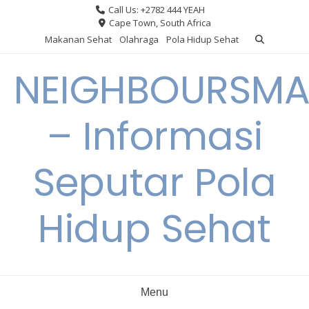
Skip
Call Us: +2782 444 YEAH
to
Cape Town, South Africa
content
Makanan Sehat
Olahraga
Pola Hidup Sehat
NEIGHBOURSMA
– Informasi
Seputar Pola
Hidup Sehat
Menu