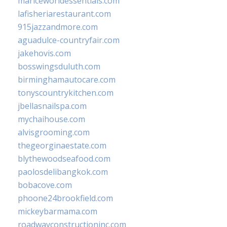
mariceworldessentials.com
lafisheriarestaurant.com
915jazzandmore.com
aguadulce-countryfair.com
jakehovis.com
bosswingsduluth.com
birminghamautocare.com
tonyscountrykitchen.com
jbellasnailspa.com
mychaihouse.com
alvisgrooming.com
thegeorginaestate.com
blythewoodseafood.com
paolosdelibangkok.com
bobacove.com
phoone24brookfield.com
mickeybarmama.com
roadwayconstructioninc.com