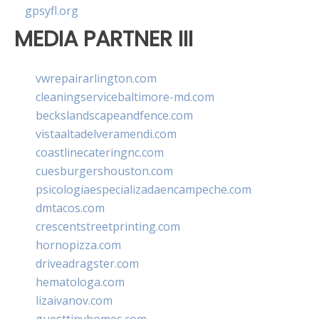
gpsyfl.org
MEDIA PARTNER III
vwrepairarlington.com
cleaningservicebaltimore-md.com
beckslandscapeandfence.com
vistaaltadelveramendi.com
coastlinecateringnc.com
cuesburgershouston.com
psicologiaespecializadaencampeche.com
dmtacos.com
crescentstreetprinting.com
hornopizza.com
driveadragster.com
hematologa.com
lizaivanov.com
guesttinyhomes.com