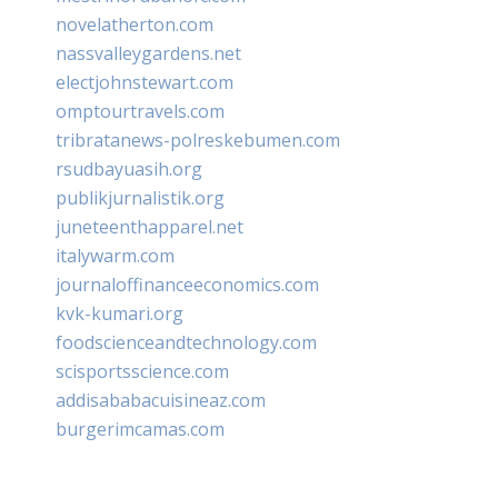
novelatherton.com
nassvalleygardens.net
electjohnstewart.com
omptourtravels.com
tribratanews-polreskebumen.com
rsudbayuasih.org
publikjurnalistik.org
juneteenthapparel.net
italywarm.com
journaloffinanceeconomics.com
kvk-kumari.org
foodscienceandtechnology.com
scisportsscience.com
addisababacuisineaz.com
burgerimcamas.com