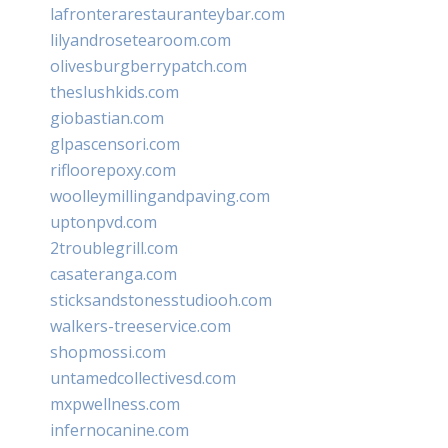
lafronterarestauranteybar.com
lilyandrosetearoom.com
olivesburgberrypatch.com
theslushkids.com
giobastian.com
glpascensori.com
rifloorepoxy.com
woolleymillingandpaving.com
uptonpvd.com
2troublegrill.com
casateranga.com
sticksandstonesstudiooh.com
walkers-treeservice.com
shopmossi.com
untamedcollectivesd.com
mxpwellness.com
infernocanine.com