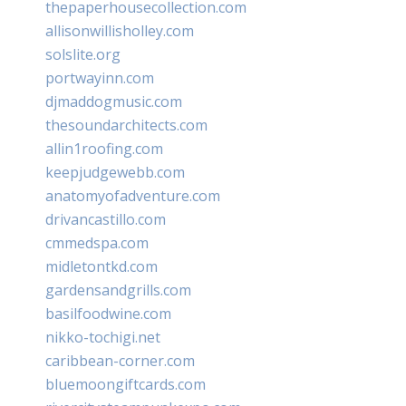
thepaperhousecollection.com
allisonwillisholley.com
solslite.org
portwayinn.com
djmaddogmusic.com
thesoundarchitects.com
allin1roofing.com
keepjudgewebb.com
anatomyofadventure.com
drivancastillo.com
cmmedspa.com
midletontkd.com
gardensandgrills.com
basilfoodwine.com
nikko-tochigi.net
caribbean-corner.com
bluemoongiftcards.com