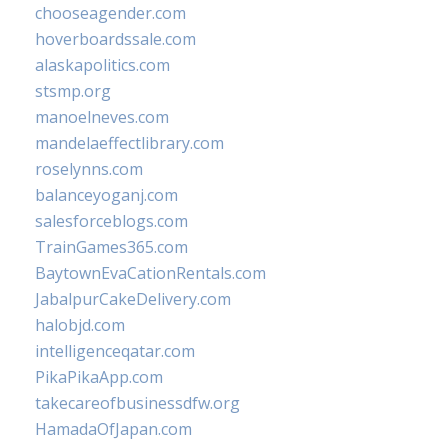
chooseagender.com
hoverboardssale.com
alaskapolitics.com
stsmp.org
manoelneves.com
mandelaeffectlibrary.com
roselynns.com
balanceyoganj.com
salesforceblogs.com
TrainGames365.com
BaytownEvaCationRentals.com
JabalpurCakeDelivery.com
halobjd.com
intelligenceqatar.com
PikaPikaApp.com
takecareofbusinessdfw.org
HamadaOfJapan.com