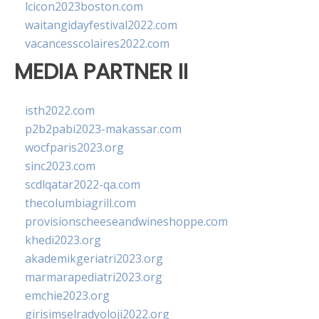
lcicon2023boston.com
waitangidayfestival2022.com
vacancesscolaires2022.com
MEDIA PARTNER II
isth2022.com
p2b2pabi2023-makassar.com
wocfparis2023.org
sinc2023.com
scdlqatar2022-qa.com
thecolumbiagrill.com
provisionscheeseandwineshoppe.com
khedi2023.org
akademikgeriatri2023.org
marmarapediatri2023.org
emchie2023.org
girisimselradyoloji2022.org