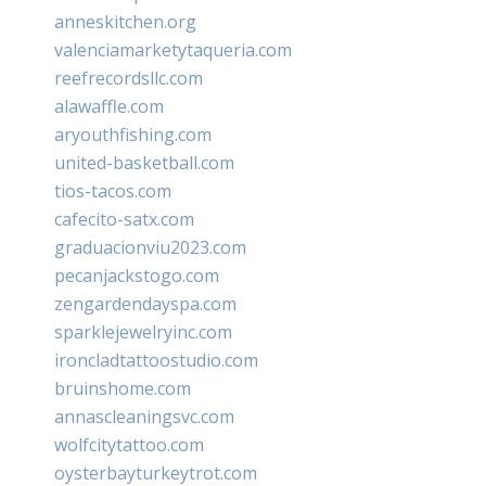
anneskitchen.org
valenciamarketytaqueria.com
reefrecordsllc.com
alawaffle.com
aryouthfishing.com
united-basketball.com
tios-tacos.com
cafecito-satx.com
graduacionviu2023.com
pecanjackstogo.com
zengardendayspa.com
sparklejewelryinc.com
ironcladtattoostudio.com
bruinshome.com
annascleaningsvc.com
wolfcitytattoo.com
oysterbayturkeytrot.com