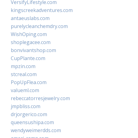
VersifyLifestyle.com
kingscreekadventures.com
antaeuslabs.com
purelycleanchemdry.com
WishOping.com
shoplegacee.com
bonvivantshop.com
CupPlante.com
mpzin.com
stcreal.com
PopUpFlea.com
valueml.com
rebeccatorresjewelry.com
jmpbliss.com
drjorgerico.com
queensushipa.com
wendyweimerdds.com