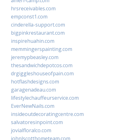
ameri-camp.com
hrsreceivables.com
empconst1.com
cinderella-support.com
bigpinkrestaurant.com
inspirehuahin.com
memmingerspainting.com
jeremypbeasley.com
thesandwichdepotcos.com
drgiggleshouseofpain.com
hotflashdesigns.com
garagenadeau.com
lifestylechauffeurservice.com
EverNewNails.com
insideoutdecoratingcentre.com
salvatoresinpoint.com
jovialfloralco.com
johnlscotthometeam.com