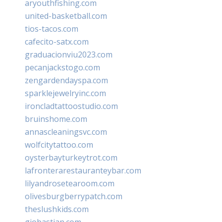
aryouthfishing.com
united-basketball.com
tios-tacos.com
cafecito-satx.com
graduacionviu2023.com
pecanjackstogo.com
zengardendayspa.com
sparklejewelryinc.com
ironcladtattoostudio.com
bruinshome.com
annascleaningsvc.com
wolfcitytattoo.com
oysterbayturkeytrot.com
lafronterarestauranteybar.com
lilyandrosetearoom.com
olivesburgberrypatch.com
theslushkids.com
giobastian.com