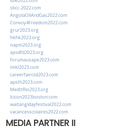
ibie2022.com
sbcc-2022.com
AngolaOilAndGas2022.com
Convoy4Freedom2022.com
grur2023.org
hkhk2023.org
napm2023.org
apsdfd2023.org
forumausape2023.com
imkl2023.com
careerfaircsd2023.com
apsth2023.com
MedItRio2023.org
lcicon2023boston.com
waitangidayfestival2022.com
vacancesscolaires2022.com
MEDIA PARTNER II