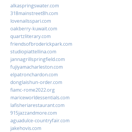
alkaspringswater.com
318mainstreet8h.com
lovenailsspari.com
oakberry-kuwait.com
quartzliterary.com
friendsofbroderickpark.com
studiopiattellina.com
jannagrillspringfield.com
fujiyamacharleston.com
elpatronchardon.com
donglaishun-order.com
fiamc-rome2022.org
mariceworldessentials.com
lafisheriarestaurant.com
915jazzandmore.com
aguadulce-countryfair.com
jakehovis.com