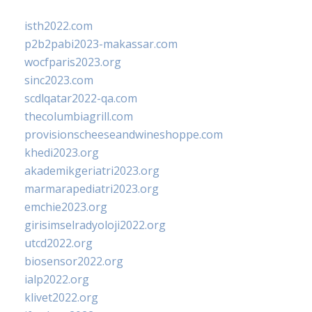
isth2022.com
p2b2pabi2023-makassar.com
wocfparis2023.org
sinc2023.com
scdlqatar2022-qa.com
thecolumbiagrill.com
provisionscheeseandwineshoppe.com
khedi2023.org
akademikgeriatri2023.org
marmarapediatri2023.org
emchie2023.org
girisimselradyoloji2022.org
utcd2022.org
biosensor2022.org
ialp2022.org
klivet2022.org