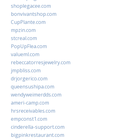
shoplegacee.com
bonvivantshop.com
CupPlante.com
mpzin.com
stcreal.com
PopUpFlea.com
valueml.com
rebeccatorresjewelry.com
jmpbliss.com
drjorgerico.com
queensushipa.com
wendyweimerdds.com
ameri-camp.com
hrsreceivables.com
empconst1.com
cinderella-support.com
bigpinkrestaurant.com