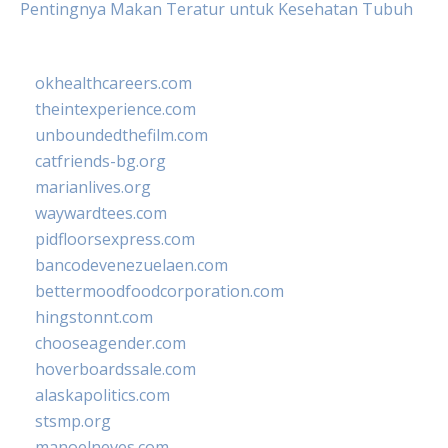
Pentingnya Makan Teratur untuk Kesehatan Tubuh
okhealthcareers.com
theintexperience.com
unboundedthefilm.com
catfriends-bg.org
marianlives.org
waywardtees.com
pidfloorsexpress.com
bancodevenezuelaen.com
bettermoodfoodcorporation.com
hingstonnt.com
chooseagender.com
hoverboardssale.com
alaskapolitics.com
stsmp.org
manoelneves.com