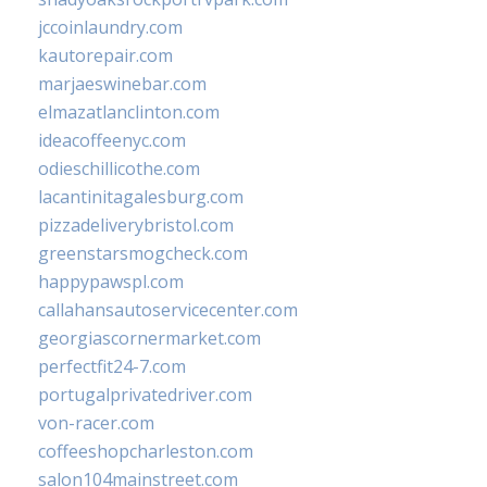
jccoinlaundry.com
kautorepair.com
marjaeswinebar.com
elmazatlanclinton.com
ideacoffeenyc.com
odieschillicothe.com
lacantinitagalesburg.com
pizzadeliverybristol.com
greenstarsmogcheck.com
happypawspl.com
callahansautoservicecenter.com
georgiascornermarket.com
perfectfit24-7.com
portugalprivatedriver.com
von-racer.com
coffeeshopcharleston.com
salon104mainstreet.com