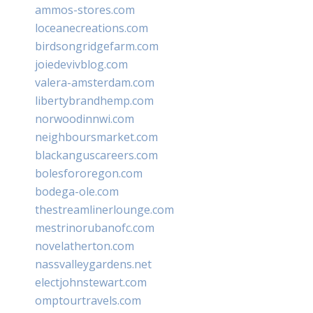
ammos-stores.com
loceanecreations.com
birdsongridgefarm.com
joiedevivblog.com
valera-amsterdam.com
libertybrandhemp.com
norwoodinnwi.com
neighboursmarket.com
blackanguscareers.com
bolesfororegon.com
bodega-ole.com
thestreamlinerlounge.com
mestrinorubanofc.com
novelatherton.com
nassvalleygardens.net
electjohnstewart.com
omptourtravels.com