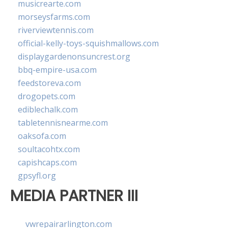
musicrearte.com
morseysfarms.com
riverviewtennis.com
official-kelly-toys-squishmallows.com
displaygardenonsuncrest.org
bbq-empire-usa.com
feedstoreva.com
drogopets.com
ediblechalk.com
tabletennisnearme.com
oaksofa.com
soultacohtx.com
capishcaps.com
gpsyfl.org
MEDIA PARTNER III
vwrepairarlington.com