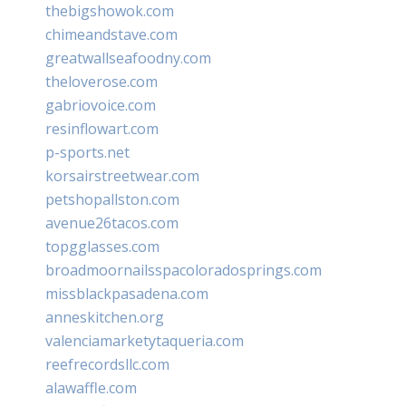
thebigshowok.com
chimeandstave.com
greatwallseafoodny.com
theloverose.com
gabriovoice.com
resinflowart.com
p-sports.net
korsairstreetwear.com
petshopallston.com
avenue26tacos.com
topgglasses.com
broadmoornailsspacoloradosprings.com
missblackpasadena.com
anneskitchen.org
valenciamarketytaqueria.com
reefrecordsllc.com
alawaffle.com