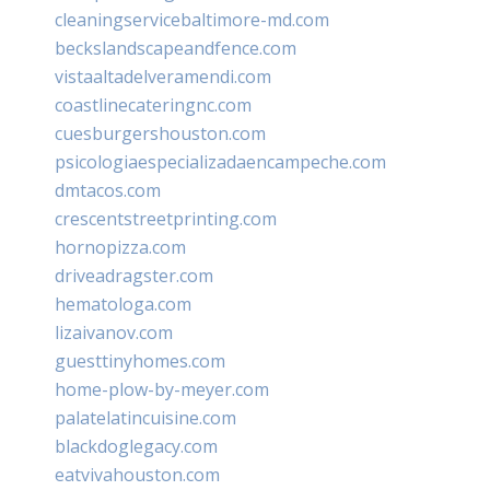
cleaningservicebaltimore-md.com
beckslandscapeandfence.com
vistaaltadelveramendi.com
coastlinecateringnc.com
cuesburgershouston.com
psicologiaespecializadaencampeche.com
dmtacos.com
crescentstreetprinting.com
hornopizza.com
driveadragster.com
hematologa.com
lizaivanov.com
guesttinyhomes.com
home-plow-by-meyer.com
palatelatincuisine.com
blackdoglegacy.com
eatvivahouston.com