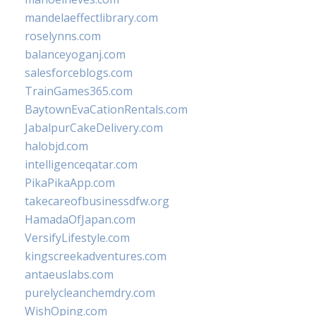
mandelaeffectlibrary.com
roselynns.com
balanceyoganj.com
salesforceblogs.com
TrainGames365.com
BaytownEvaCationRentals.com
JabalpurCakeDelivery.com
halobjd.com
intelligenceqatar.com
PikaPikaApp.com
takecareofbusinessdfw.org
HamadaOfJapan.com
VersifyLifestyle.com
kingscreekadventures.com
antaeuslabs.com
purelycleanchemdry.com
WishOping.com