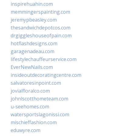
inspirehuahin.com
memmingerspainting.com
jeremypbeasley.com
thesandwichdepotcos.com
drgiggleshouseofpain.com
hotflashdesigns.com
garagenadeau.com
lifestylechauffeurservice.com
EverNewNails.com
insideoutdecoratingcentre.com
salvatoresinpoint.com
jovialfloralco.com
johnlscotthometeam.com
u-seehomes.com
watersportslagonissi.com
mischieffashion.com
eduwyre.com