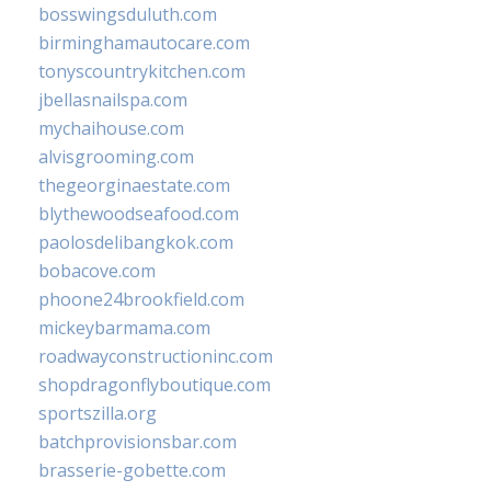
bosswingsduluth.com
birminghamautocare.com
tonyscountrykitchen.com
jbellasnailspa.com
mychaihouse.com
alvisgrooming.com
thegeorginaestate.com
blythewoodseafood.com
paolosdelibangkok.com
bobacove.com
phoone24brookfield.com
mickeybarmama.com
roadwayconstructioninc.com
shopdragonflyboutique.com
sportszilla.org
batchprovisionsbar.com
brasserie-gobette.com