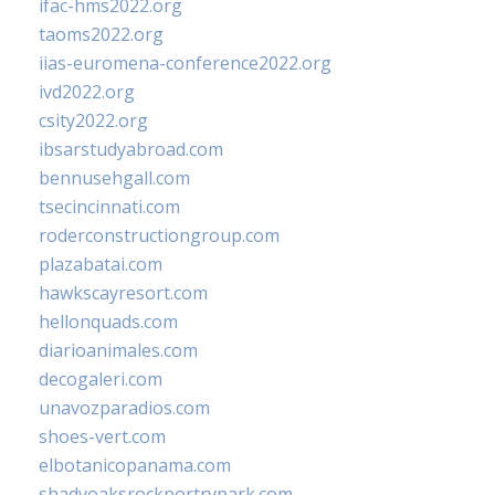
ifac-hms2022.org
taoms2022.org
iias-euromena-conference2022.org
ivd2022.org
csity2022.org
ibsarstudyabroad.com
bennusehgall.com
tsecincinnati.com
roderconstructiongroup.com
plazabatai.com
hawkscayresort.com
hellonquads.com
diarioanimales.com
decogaleri.com
unavozparadios.com
shoes-vert.com
elbotanicopanama.com
shadyoaksrockportrvpark.com