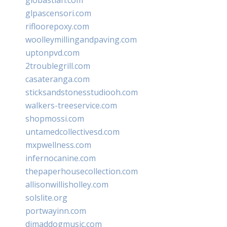
glpascensori.com
rifloorepoxy.com
woolleymillingandpaving.com
uptonpvd.com
2troublegrill.com
casateranga.com
sticksandstonesstudiooh.com
walkers-treeservice.com
shopmossi.com
untamedcollectivesd.com
mxpwellness.com
infernocanine.com
thepaperhousecollection.com
allisonwillisholley.com
solslite.org
portwayinn.com
djmaddogmusic.com