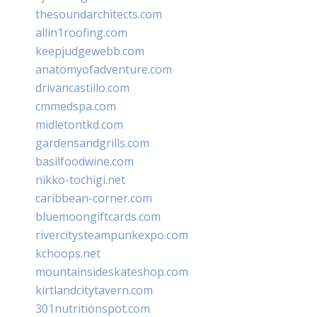
thesoundarchitects.com
allin1roofing.com
keepjudgewebb.com
anatomyofadventure.com
drivancastillo.com
cmmedspa.com
midletontkd.com
gardensandgrills.com
basilfoodwine.com
nikko-tochigi.net
caribbean-corner.com
bluemoongiftcards.com
rivercitysteampunkexpo.com
kchoops.net
mountainsideskateshop.com
kirtlandcitytavern.com
301nutritionspot.com