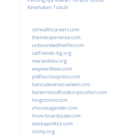
Pentingnya Makan Teratur untuk
Kesehatan Tubuh
okhealthcareers.com
theintexperience.com
unboundedthefilm.com
catfriends-bg.org
marianlives.org
waywardtees.com
pidfloorsexpress.com
bancodevenezuelaen.com
bettermoodfoodcorporation.com
hingstonnt.com
chooseagender.com
hoverboardssale.com
alaskapolitics.com
stsmp.org