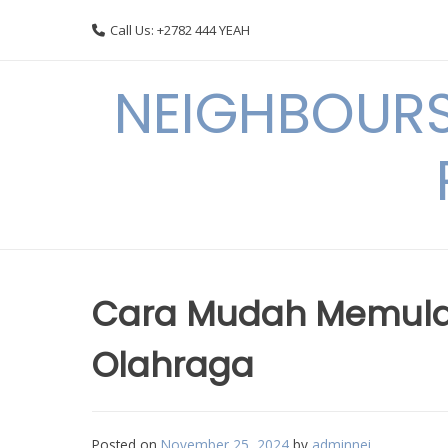
Skip
Call Us: +2782 444 YEAH
to
content
NEIGHBOURS
Cara Mudah Memulai
Olahraga
Posted on
November 25, 2024
by
adminnei