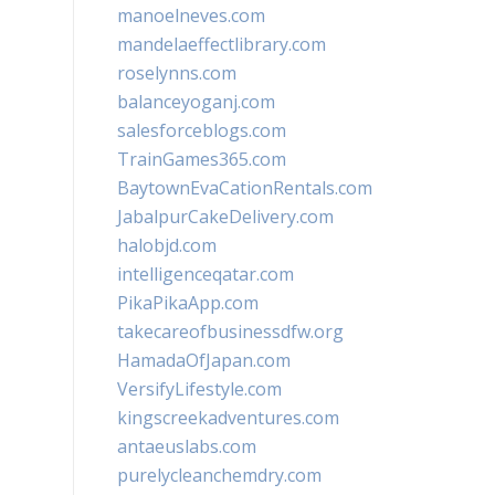
manoelneves.com
mandelaeffectlibrary.com
roselynns.com
balanceyoganj.com
salesforceblogs.com
TrainGames365.com
BaytownEvaCationRentals.com
JabalpurCakeDelivery.com
halobjd.com
intelligenceqatar.com
PikaPikaApp.com
takecareofbusinessdfw.org
HamadaOfJapan.com
VersifyLifestyle.com
kingscreekadventures.com
antaeuslabs.com
purelycleanchemdry.com