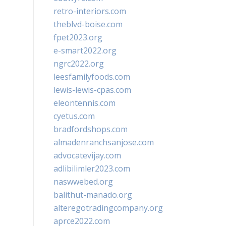
retro-interiors.com
theblvd-boise.com
fpet2023.org
e-smart2022.org
ngrc2022.org
leesfamilyfoods.com
lewis-lewis-cpas.com
eleontennis.com
cyetus.com
bradfordshops.com
almadenranchsanjose.com
advocatevijay.com
adlibilimler2023.com
naswwebed.org
balithut-manado.org
alteregotradingcompany.org
aprce2022.com