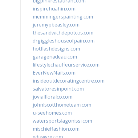
bigpinkrestaurant.com
inspirehuahin.com
memmingerspainting.com
jeremypbeasley.com
thesandwichdepotcos.com
drgiggleshouseofpain.com
hotflashdesigns.com
garagenadeau.com
lifestylechauffeurservice.com
EverNewNails.com
insideoutdecoratingcentre.com
salvatoresinpoint.com
jovialfloralco.com
johnlscotthometeam.com
u-seehomes.com
watersportslagonissi.com
mischieffashion.com
eduwyre.com