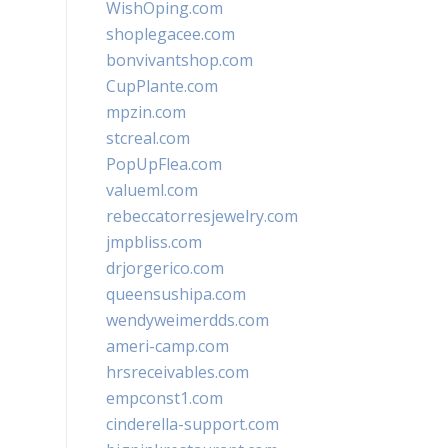
WishOping.com
shoplegacee.com
bonvivantshop.com
CupPlante.com
mpzin.com
stcreal.com
PopUpFlea.com
valueml.com
rebeccatorresjewelry.com
jmpbliss.com
drjorgerico.com
queensushipa.com
wendyweimerdds.com
ameri-camp.com
hrsreceivables.com
empconst1.com
cinderella-support.com