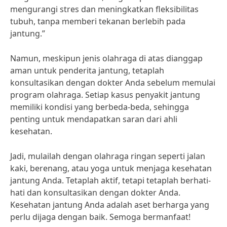
mengurangi stres dan meningkatkan fleksibilitas
tubuh, tanpa memberi tekanan berlebih pada
jantung.”
Namun, meskipun jenis olahraga di atas dianggap
aman untuk penderita jantung, tetaplah
konsultasikan dengan dokter Anda sebelum memulai
program olahraga. Setiap kasus penyakit jantung
memiliki kondisi yang berbeda-beda, sehingga
penting untuk mendapatkan saran dari ahli
kesehatan.
Jadi, mulailah dengan olahraga ringan seperti jalan
kaki, berenang, atau yoga untuk menjaga kesehatan
jantung Anda. Tetaplah aktif, tetapi tetaplah berhati-
hati dan konsultasikan dengan dokter Anda.
Kesehatan jantung Anda adalah aset berharga yang
perlu dijaga dengan baik. Semoga bermanfaat!