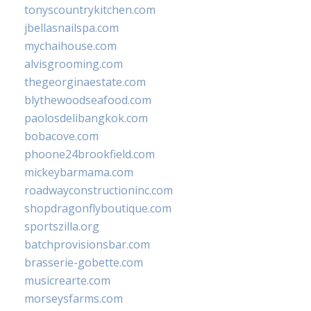
tonyscountrykitchen.com
jbellasnailspa.com
mychaihouse.com
alvisgrooming.com
thegeorginaestate.com
blythewoodseafood.com
paolosdelibangkok.com
bobacove.com
phoone24brookfield.com
mickeybarmama.com
roadwayconstructioninc.com
shopdragonflyboutique.com
sportszilla.org
batchprovisionsbar.com
brasserie-gobette.com
musicrearte.com
morseysfarms.com