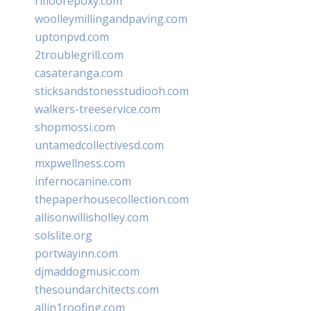
rifloorepoxy.com
woolleymillingandpaving.com
uptonpvd.com
2troublegrill.com
casateranga.com
sticksandstonesstudiooh.com
walkers-treeservice.com
shopmossi.com
untamedcollectivesd.com
mxpwellness.com
infernocanine.com
thepaperhousecollection.com
allisonwillisholley.com
solslite.org
portwayinn.com
djmaddogmusic.com
thesoundarchitects.com
allin1roofing.com