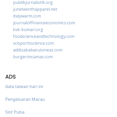
publikjurnalistik.org
juneteenthapparel.net
italywarm.com
journaloffinanceeconomics.com
kvk-kumari.org
foodscienceandtechnology.com
scisportsscience.com
addisababacuisineaz.com
burgerimcamas.com
ADS
data taiwan hari ini
Pengeluaran Macau
Slot Pulsa