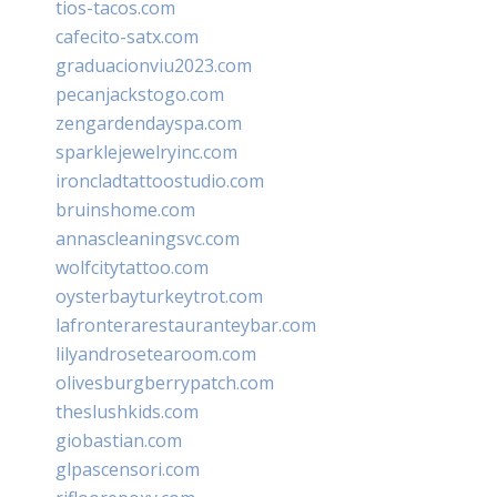
tios-tacos.com
cafecito-satx.com
graduacionviu2023.com
pecanjackstogo.com
zengardendayspa.com
sparklejewelryinc.com
ironcladtattoostudio.com
bruinshome.com
annascleaningsvc.com
wolfcitytattoo.com
oysterbayturkeytrot.com
lafronterarestauranteybar.com
lilyandrosetearoom.com
olivesburgberrypatch.com
theslushkids.com
giobastian.com
glpascensori.com