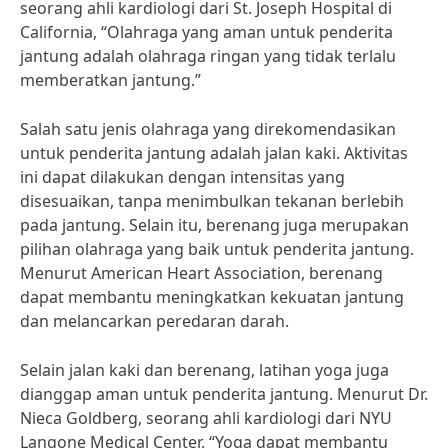
seorang ahli kardiologi dari St. Joseph Hospital di
California, “Olahraga yang aman untuk penderita
jantung adalah olahraga ringan yang tidak terlalu
memberatkan jantung.”
Salah satu jenis olahraga yang direkomendasikan
untuk penderita jantung adalah jalan kaki. Aktivitas
ini dapat dilakukan dengan intensitas yang
disesuaikan, tanpa menimbulkan tekanan berlebih
pada jantung. Selain itu, berenang juga merupakan
pilihan olahraga yang baik untuk penderita jantung.
Menurut American Heart Association, berenang
dapat membantu meningkatkan kekuatan jantung
dan melancarkan peredaran darah.
Selain jalan kaki dan berenang, latihan yoga juga
dianggap aman untuk penderita jantung. Menurut Dr.
Nieca Goldberg, seorang ahli kardiologi dari NYU
Langone Medical Center, “Yoga dapat membantu