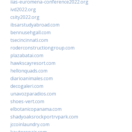
iias-euromena-conference2022.org
ivd2022.org
csity2022.org
ibsarstudyabroad.com
bennusehgall.com
tsecincinnati.com
roderconstructiongroup.com
plazabatai.com
hawkscayresort.com
hellonquads.com
diarioanimales.com
decogaleri.com
unavozparadios.com
shoes-vert.com
elbotanicopanama.com
shadyoaksrockportrvpark.com
jccoinlaundry.com