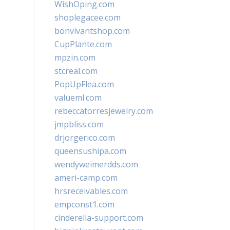
WishOping.com
shoplegacee.com
bonvivantshop.com
CupPlante.com
mpzin.com
stcreal.com
PopUpFlea.com
valueml.com
rebeccatorresjewelry.com
jmpbliss.com
drjorgerico.com
queensushipa.com
wendyweimerdds.com
ameri-camp.com
hrsreceivables.com
empconst1.com
cinderella-support.com