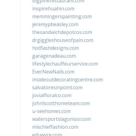
bigpinkrestaurant.com
inspirehuahin.com
memmingerspainting.com
jeremypbeasley.com
thesandwichdepotcos.com
drgiggleshouseofpain.com
hotflashdesigns.com
garagenadeau.com
lifestylechauffeurservice.com
EverNewNails.com
insideoutdecoratingcentre.com
salvatoresinpoint.com
jovialfloralco.com
johnlscotthometeam.com
u-seehomes.com
watersportslagonissi.com
mischieffashion.com
eduwyre.com