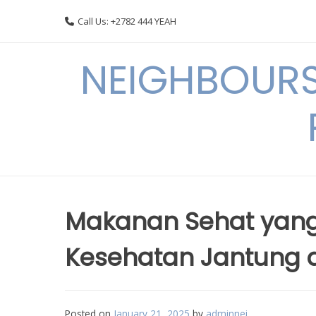
Skip
Call Us: +2782 444 YEAH
to
content
NEIGHBOURS
Makanan Sehat yang
Kesehatan Jantung 
Posted on
January 21, 2025
by
adminnei