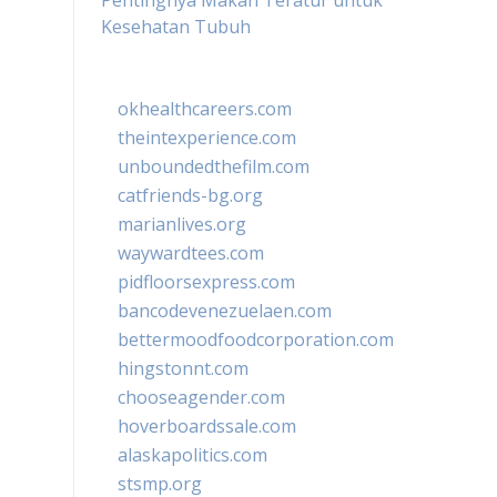
Pentingnya Makan Teratur untuk
Kesehatan Tubuh
okhealthcareers.com
theintexperience.com
unboundedthefilm.com
catfriends-bg.org
marianlives.org
waywardtees.com
pidfloorsexpress.com
bancodevenezuelaen.com
bettermoodfoodcorporation.com
hingstonnt.com
chooseagender.com
hoverboardssale.com
alaskapolitics.com
stsmp.org