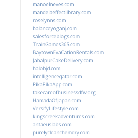
manoelneves.com
mandelaeffectlibrary.com
roselynns.com
balanceyoganj.com
salesforceblogs.com
TrainGames365.com
BaytownEvaCationRentals.com
JabalpurCakeDelivery.com
halobjd.com
intelligenceqatar.com
PikaPikaApp.com
takecareofbusinessdfw.org
HamadaOfJapan.com
VersifyLifestyle.com
kingscreekadventures.com
antaeuslabs.com
purelycleanchemdry.com