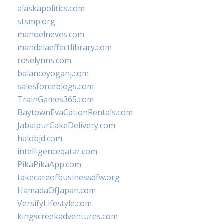
alaskapolitics.com
stsmp.org
manoelneves.com
mandelaeffectlibrary.com
roselynns.com
balanceyoganj.com
salesforceblogs.com
TrainGames365.com
BaytownEvaCationRentals.com
JabalpurCakeDelivery.com
halobjd.com
intelligenceqatar.com
PikaPikaApp.com
takecareofbusinessdfw.org
HamadaOfJapan.com
VersifyLifestyle.com
kingscreekadventures.com