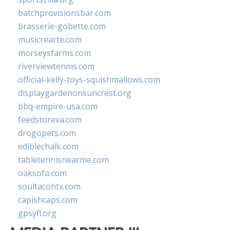
batchprovisionsbar.com
brasserie-gobette.com
musicrearte.com
morseysfarms.com
riverviewtennis.com
official-kelly-toys-squishmallows.com
displaygardenonsuncrest.org
bbq-empire-usa.com
feedstoreva.com
drogopets.com
ediblechalk.com
tabletennisnearme.com
oaksofa.com
soultacohtx.com
capishcaps.com
gpsyfl.org