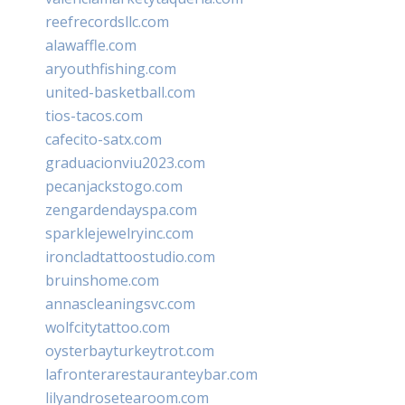
reefrecordsllc.com
alawaffle.com
aryouthfishing.com
united-basketball.com
tios-tacos.com
cafecito-satx.com
graduacionviu2023.com
pecanjackstogo.com
zengardendayspa.com
sparklejewelryinc.com
ironcladtattoostudio.com
bruinshome.com
annascleaningsvc.com
wolfcitytattoo.com
oysterbayturkeytrot.com
lafronterarestauranteybar.com
lilyandrosetearoom.com