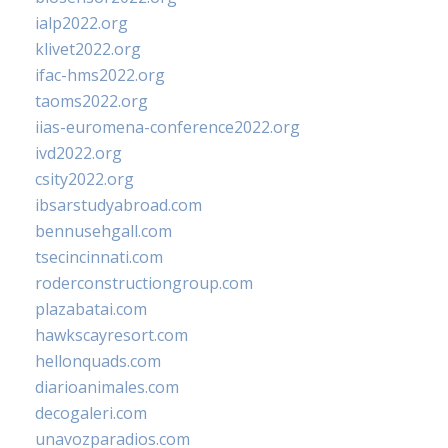
ialp2022.org
klivet2022.org
ifac-hms2022.org
taoms2022.org
iias-euromena-conference2022.org
ivd2022.org
csity2022.org
ibsarstudyabroad.com
bennusehgall.com
tsecincinnati.com
roderconstructiongroup.com
plazabatai.com
hawkscayresort.com
hellonquads.com
diarioanimales.com
decogaleri.com
unavozparadios.com