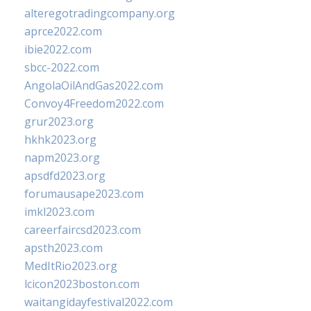
alteregotradingcompany.org
aprce2022.com
ibie2022.com
sbcc-2022.com
AngolaOilAndGas2022.com
Convoy4Freedom2022.com
grur2023.org
hkhk2023.org
napm2023.org
apsdfd2023.org
forumausape2023.com
imkl2023.com
careerfaircsd2023.com
apsth2023.com
MedItRio2023.org
lcicon2023boston.com
waitangidayfestival2022.com