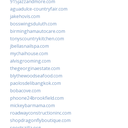
915jazzandmore.com
aguadulce-countryfair.com
jakehovis.com
bosswingsduluth.com
birminghamautocare.com
tonyscountrykitchen.com
jbellasnailspa.com
mychaihouse.com
alvisgrooming.com
thegeorginaestate.com
blythewoodseafood.com
paolosdelibangkok.com
bobacove.com
phoone24brookfield.com
mickeybarmama.com
roadwayconstructioninc.com
shopdragonflyboutique.com
sportszilla.org