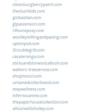
olivesburgberrypatch.com
theslushkids.com
giobastian.com
glpascensori.com
rifloorepoxy.com
woolleymillingandpaving.com
uptonpvd.com
2troublegrill.com
casateranga.com
sticksandstonesstudiooh.com
walkers-treeservice.com
shopmossi.com
untamedcollectivesd.com
mxpwellness.com
infernocanine.com
thepaperhousecollection.com
allisonwillisholley.com