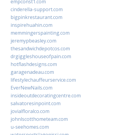
empconst1.com
cinderella-support.com
bigpinkrestaurant.com
inspirehuahin.com
memmingerspainting.com
jeremypbeasley.com
thesandwichdepotcos.com
drgiggleshouseofpain.com
hotflashdesigns.com
garagenadeau.com
lifestylechauffeurservice.com
EverNewNails.com
insideoutdecoratingcentre.com
salvatoresinpoint.com
jovialfloralco.com
johnlscotthometeam.com
u-seehomes.com
watersportslagonissi.com