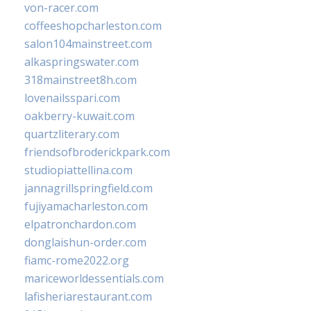
von-racer.com
coffeeshopcharleston.com
salon104mainstreet.com
alkaspringswater.com
318mainstreet8h.com
lovenailsspari.com
oakberry-kuwait.com
quartzliterary.com
friendsofbroderickpark.com
studiopiattellina.com
jannagrillspringfield.com
fujiyamacharleston.com
elpatronchardon.com
donglaishun-order.com
fiamc-rome2022.org
mariceworldessentials.com
lafisheriarestaurant.com