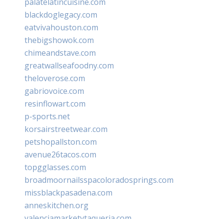
palatelatincuisine.com
blackdoglegacy.com
eatvivahouston.com
thebigshowok.com
chimeandstave.com
greatwallseafoodny.com
theloverose.com
gabriovoice.com
resinflowart.com
p-sports.net
korsairstreetwear.com
petshopallston.com
avenue26tacos.com
topgglasses.com
broadmoornailsspacoloradosprings.com
missblackpasadena.com
anneskitchen.org
valenciamarketytaqueria.com