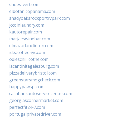
shoes-vert.com
elbotanicopanama.com
shadyoaksrockportrvpark.com
jccoinlaundry.com
kautorepair.com
marjaeswinebar.com
elmazatlanclinton.com
ideacoffeenyc.com
odieschillicothe.com
lacantinitagalesburg.com
pizzadeliverybristol.com
greenstarsmogcheck.com
happypawspl.com
callahansautoservicecenter.com
georgiascornermarket.com
perfectfit24-7.com
portugalprivatedriver.com