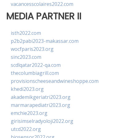
vacancesscolaires2022.com
MEDIA PARTNER II
isth2022.com
p2b2pabi2023-makassar.com
wocfparis2023.org
sinc2023.com
scdlqatar2022-qa.com
thecolumbiagrill.com
provisionscheeseandwineshoppe.com
khedi2023.org
akademikgeriatri2023.org
marmarapediatri2023.org
emchie2023.org
girisimselradyoloji2022.org
utcd2022.org
biosensor2022.org