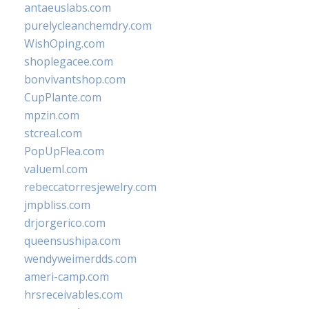
antaeuslabs.com
purelycleanchemdry.com
WishOping.com
shoplegacee.com
bonvivantshop.com
CupPlante.com
mpzin.com
stcreal.com
PopUpFlea.com
valueml.com
rebeccatorresjewelry.com
jmpbliss.com
drjorgerico.com
queensushipa.com
wendyweimerdds.com
ameri-camp.com
hrsreceivables.com