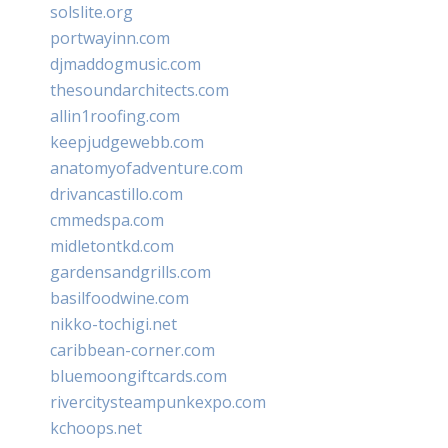
solslite.org
portwayinn.com
djmaddogmusic.com
thesoundarchitects.com
allin1roofing.com
keepjudgewebb.com
anatomyofadventure.com
drivancastillo.com
cmmedspa.com
midletontkd.com
gardensandgrills.com
basilfoodwine.com
nikko-tochigi.net
caribbean-corner.com
bluemoongiftcards.com
rivercitysteampunkexpo.com
kchoops.net