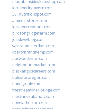
mountainsideskateshop.com
kirtlandcitytavern.com
301nutritionspot.com
ammos-stores.com
loceanecreations.com
birdsongridgefarm.com
joiedevivblog.com
valera-amsterdam.com
libertybrandhemp.com
norwoodinnwi.com
neighboursmarket.com
blackanguscareers.com
bolesfororegon.com
bodega-ole.com
thestreamlinerlounge.com
mestrinorubanofc.com
novelatherton.com
nassvalleygardens.net