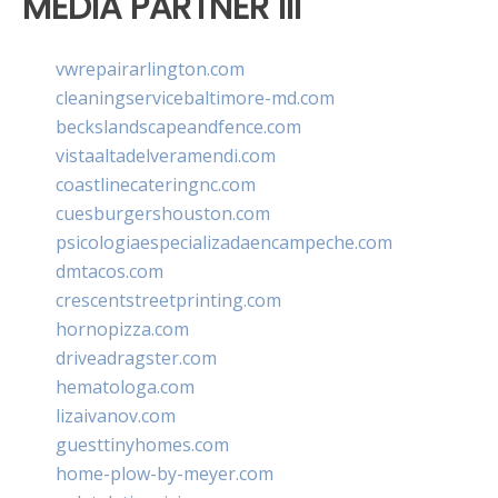
MEDIA PARTNER III
vwrepairarlington.com
cleaningservicebaltimore-md.com
beckslandscapeandfence.com
vistaaltadelveramendi.com
coastlinecateringnc.com
cuesburgershouston.com
psicologiaespecializadaencampeche.com
dmtacos.com
crescentstreetprinting.com
hornopizza.com
driveadragster.com
hematologa.com
lizaivanov.com
guesttinyhomes.com
home-plow-by-meyer.com