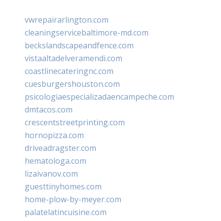
vwrepairarlington.com
cleaningservicebaltimore-md.com
beckslandscapeandfence.com
vistaaltadelveramendi.com
coastlinecateringnc.com
cuesburgershouston.com
psicologiaespecializadaencampeche.com
dmtacos.com
crescentstreetprinting.com
hornopizza.com
driveadragster.com
hematologa.com
lizaivanov.com
guesttinyhomes.com
home-plow-by-meyer.com
palatelatincuisine.com