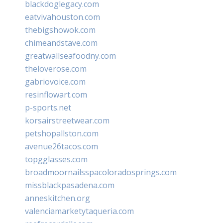
blackdoglegacy.com
eatvivahouston.com
thebigshowok.com
chimeandstave.com
greatwallseafoodny.com
theloverose.com
gabriovoice.com
resinflowart.com
p-sports.net
korsairstreetwear.com
petshopallston.com
avenue26tacos.com
topgglasses.com
broadmoornailsspacoloradosprings.com
missblackpasadena.com
anneskitchen.org
valenciamarketytaqueria.com