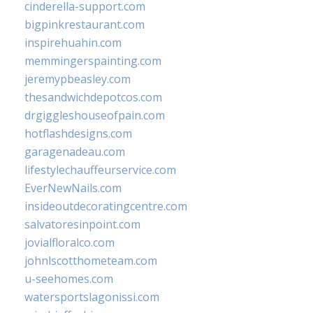
cinderella-support.com
bigpinkrestaurant.com
inspirehuahin.com
memmingerspainting.com
jeremypbeasley.com
thesandwichdepotcos.com
drgiggleshouseofpain.com
hotflashdesigns.com
garagenadeau.com
lifestylechauffeurservice.com
EverNewNails.com
insideoutdecoratingcentre.com
salvatoresinpoint.com
jovialfloralco.com
johnlscotthometeam.com
u-seehomes.com
watersportslagonissi.com