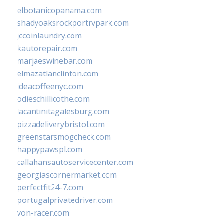
elbotanicopanama.com
shadyoaksrockportrvpark.com
jccoinlaundry.com
kautorepair.com
marjaeswinebar.com
elmazatlanclinton.com
ideacoffeenyc.com
odieschillicothe.com
lacantinitagalesburg.com
pizzadeliverybristol.com
greenstarsmogcheck.com
happypawspl.com
callahansautoservicecenter.com
georgiascornermarket.com
perfectfit24-7.com
portugalprivatedriver.com
von-racer.com