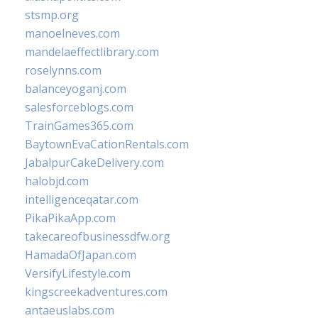
stsmp.org
manoelneves.com
mandelaeffectlibrary.com
roselynns.com
balanceyoganj.com
salesforceblogs.com
TrainGames365.com
BaytownEvaCationRentals.com
JabalpurCakeDelivery.com
halobjd.com
intelligenceqatar.com
PikaPikaApp.com
takecareofbusinessdfw.org
HamadaOfJapan.com
VersifyLifestyle.com
kingscreekadventures.com
antaeuslabs.com