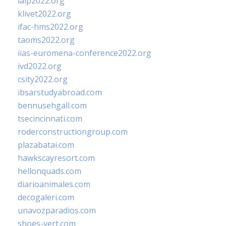
ialp2022.org
klivet2022.org
ifac-hms2022.org
taoms2022.org
iias-euromena-conference2022.org
ivd2022.org
csity2022.org
ibsarstudyabroad.com
bennusehgall.com
tsecincinnati.com
roderconstructiongroup.com
plazabatai.com
hawkscayresort.com
hellonquads.com
diarioanimales.com
decogaleri.com
unavozparadios.com
shoes-vert.com