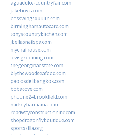
aguadulce-countryfair.com
jakehovis.com
bosswingsduluth.com
birminghamautocare.com
tonyscountrykitchen.com
jbellasnailspa.com
mychaihouse.com
alvisgrooming.com
thegeorginaestate.com
blythewoodseafood.com
paolosdelibangkok.com
bobacove.com
phoone24brookfield.com
mickeybarmama.com
roadwayconstructioninc.com
shopdragonflyboutique.com
sportszilla.org