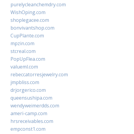
purelycleanchemdry.com
WishOping.com
shoplegacee.com
bonvivantshop.com
CupPlante.com
mpzin.com
stcreal.com
PopUpFlea.com
valueml.com
rebeccatorresjewelry.com
jmpbliss.com
drjorgerico.com
queensushipa.com
wendyweimerdds.com
ameri-camp.com
hrsreceivables.com
empconst1.com