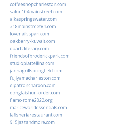
coffeeshopcharleston.com
salon104mainstreet.com
alkaspringswater.com
318mainstreet8h.com
lovenailsspari.com
oakberry-kuwait.com
quartzliterary.com
friendsofbroderickpark.com
studiopiattellina.com
jannagrillspringfield.com
fujiyamacharleston.com
elpatronchardon.com
donglaishun-order.com
fiamc-rome2022.org
mariceworldessentials.com
lafisheriarestaurant.com
915jazzandmore.com