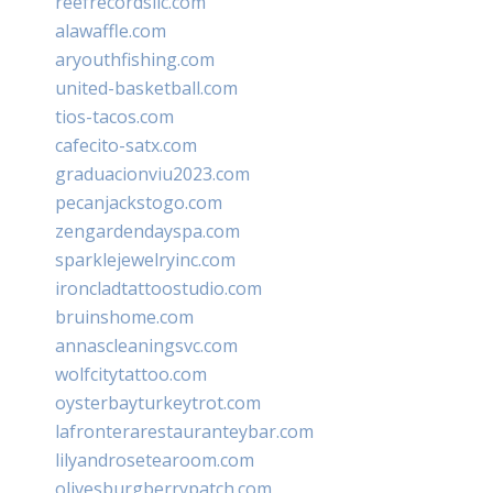
reefrecordsllc.com
alawaffle.com
aryouthfishing.com
united-basketball.com
tios-tacos.com
cafecito-satx.com
graduacionviu2023.com
pecanjackstogo.com
zengardendayspa.com
sparklejewelryinc.com
ironcladtattoostudio.com
bruinshome.com
annascleaningsvc.com
wolfcitytattoo.com
oysterbayturkeytrot.com
lafronterarestauranteybar.com
lilyandrosetearoom.com
olivesburgberrypatch.com