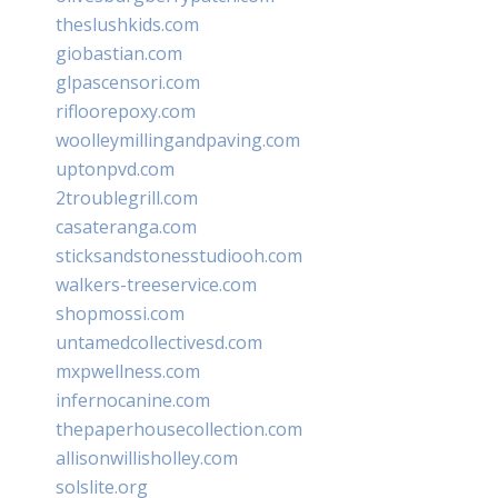
theslushkids.com
giobastian.com
glpascensori.com
rifloorepoxy.com
woolleymillingandpaving.com
uptonpvd.com
2troublegrill.com
casateranga.com
sticksandstonesstudiooh.com
walkers-treeservice.com
shopmossi.com
untamedcollectivesd.com
mxpwellness.com
infernocanine.com
thepaperhousecollection.com
allisonwillisholley.com
solslite.org