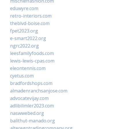
mischieffashion.com
eduwyre.com
retro-interiors.com
theblvd-boise.com
fpet2023.org
e-smart2022.org
ngrc2022.org
leesfamilyfoods.com
lewis-lewis-cpas.com
eleontennis.com
cyetus.com
bradfordshops.com
almadenranchsanjose.com
advocatevijay.com
adlibilimler2023.com
naswwebed.org
balithut-manado.org
alteregotradingcompany.org