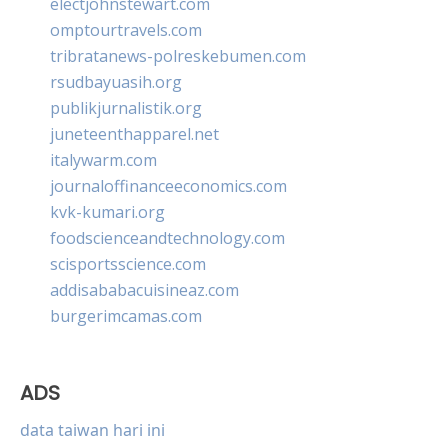
electjohnstewart.com
omptourtravels.com
tribratanews-polreskebumen.com
rsudbayuasih.org
publikjurnalistik.org
juneteenthapparel.net
italywarm.com
journaloffinanceeconomics.com
kvk-kumari.org
foodscienceandtechnology.com
scisportsscience.com
addisababacuisineaz.com
burgerimcamas.com
ADS
data taiwan hari ini