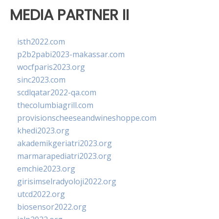
MEDIA PARTNER II
isth2022.com
p2b2pabi2023-makassar.com
wocfparis2023.org
sinc2023.com
scdlqatar2022-qa.com
thecolumbiagrill.com
provisionscheeseandwineshoppe.com
khedi2023.org
akademikgeriatri2023.org
marmarapediatri2023.org
emchie2023.org
girisimselradyoloji2022.org
utcd2022.org
biosensor2022.org