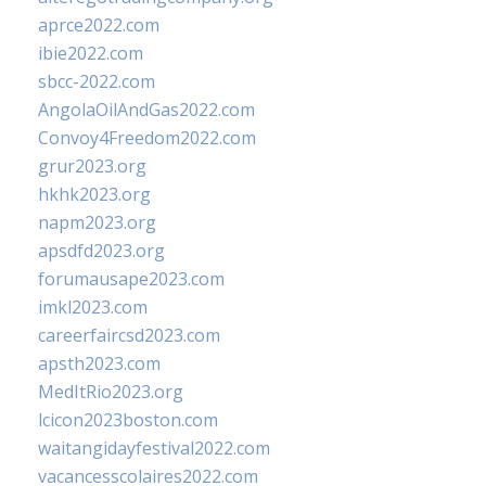
aprce2022.com
ibie2022.com
sbcc-2022.com
AngolaOilAndGas2022.com
Convoy4Freedom2022.com
grur2023.org
hkhk2023.org
napm2023.org
apsdfd2023.org
forumausape2023.com
imkl2023.com
careerfaircsd2023.com
apsth2023.com
MedItRio2023.org
lcicon2023boston.com
waitangidayfestival2022.com
vacancesscolaires2022.com