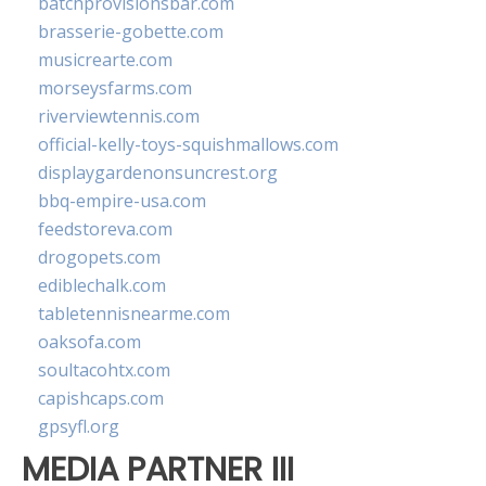
batchprovisionsbar.com
brasserie-gobette.com
musicrearte.com
morseysfarms.com
riverviewtennis.com
official-kelly-toys-squishmallows.com
displaygardenonsuncrest.org
bbq-empire-usa.com
feedstoreva.com
drogopets.com
ediblechalk.com
tabletennisnearme.com
oaksofa.com
soultacohtx.com
capishcaps.com
gpsyfl.org
MEDIA PARTNER III