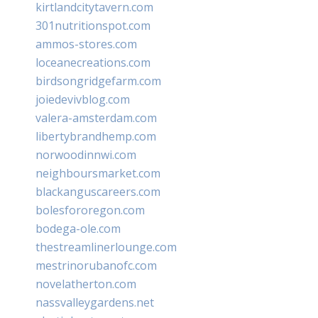
kirtlandcitytavern.com
301nutritionspot.com
ammos-stores.com
loceanecreations.com
birdsongridgefarm.com
joiedevivblog.com
valera-amsterdam.com
libertybrandhemp.com
norwoodinnwi.com
neighboursmarket.com
blackanguscareers.com
bolesfororegon.com
bodega-ole.com
thestreamlinerlounge.com
mestrinorubanofc.com
novelatherton.com
nassvalleygardens.net