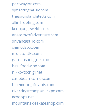
portwayinn.com
djmaddogmusic.com
thesoundarchitects.com
allin1roofing.com
keepjudgewebb.com
anatomyofadventure.com
drivancastillo.com
cmmedspa.com
midletontkd.com
gardensandgrills.com
basilfoodwine.com
nikko-tochigi.net
caribbean-corner.com
bluemoongiftcards.com
rivercitysteampunkexpo.com
kchoops.net
mountainsideskateshop.com