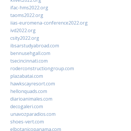
klivet2022.org
ifac-hms2022.org
taoms2022.org
iias-euromena-conference2022.org
ivd2022.org
csity2022.org
ibsarstudyabroad.com
bennusehgall.com
tsecincinnati.com
roderconstructiongroup.com
plazabatai.com
hawkscayresort.com
hellonquads.com
diarioanimales.com
decogaleri.com
unavozparadios.com
shoes-vert.com
elbotanicopanama.com