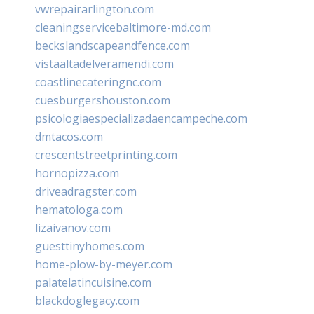
vwrepairarlington.com
cleaningservicebaltimore-md.com
beckslandscapeandfence.com
vistaaltadelveramendi.com
coastlinecateringnc.com
cuesburgershouston.com
psicologiaespecializadaencampeche.com
dmtacos.com
crescentstreetprinting.com
hornopizza.com
driveadragster.com
hematologa.com
lizaivanov.com
guesttinyhomes.com
home-plow-by-meyer.com
palatelatincuisine.com
blackdoglegacy.com