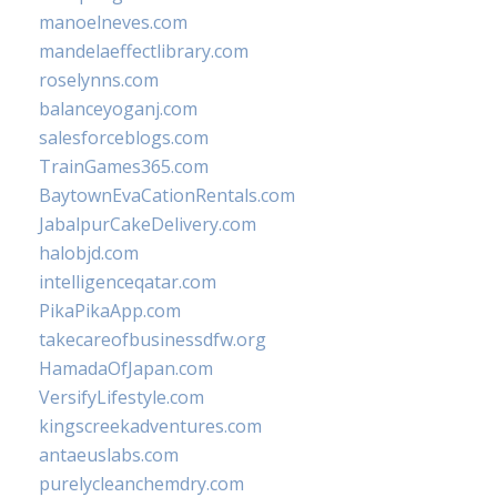
manoelneves.com
mandelaeffectlibrary.com
roselynns.com
balanceyoganj.com
salesforceblogs.com
TrainGames365.com
BaytownEvaCationRentals.com
JabalpurCakeDelivery.com
halobjd.com
intelligenceqatar.com
PikaPikaApp.com
takecareofbusinessdfw.org
HamadaOfJapan.com
VersifyLifestyle.com
kingscreekadventures.com
antaeuslabs.com
purelycleanchemdry.com