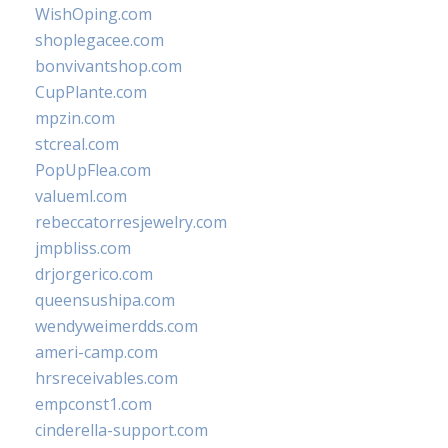
WishOping.com
shoplegacee.com
bonvivantshop.com
CupPlante.com
mpzin.com
stcreal.com
PopUpFlea.com
valueml.com
rebeccatorresjewelry.com
jmpbliss.com
drjorgerico.com
queensushipa.com
wendyweimerdds.com
ameri-camp.com
hrsreceivables.com
empconst1.com
cinderella-support.com