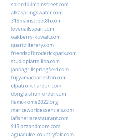
salon104mainstreet.com
alkaspringswater.com
318mainstreet8h.com
lovenailsspari.com
oakberry-kuwait.com
quartzliterary.com
friendsofbroderickpark.com
studiopiattellina.com
jannagrillspringfield.com
fujiyamacharleston.com
elpatronchardon.com
donglaishun-order.com
fiamc-rome2022.org
mariceworldessentials.com
lafisheriarestaurant.com
915jazzandmore.com
aguadulce-countryfair.com