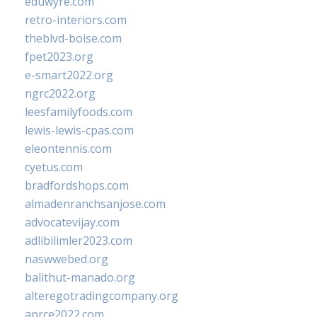
eduwyre.com
retro-interiors.com
theblvd-boise.com
fpet2023.org
e-smart2022.org
ngrc2022.org
leesfamilyfoods.com
lewis-lewis-cpas.com
eleontennis.com
cyetus.com
bradfordshops.com
almadenranchsanjose.com
advocatevijay.com
adlibilimler2023.com
naswwebed.org
balithut-manado.org
alteregotradingcompany.org
aprce2022.com