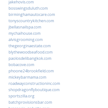
jakehovis.com
bosswingsduluth.com
birminghamautocare.com
tonyscountrykitchen.com
jbellasnailspa.com
mychaihouse.com
alvisgrooming.com
thegeorginaestate.com
blythewoodseafood.com
paolosdelibangkok.com
bobacove.com
phoone24brookfield.com
mickeybarmama.com
roadwayconstructioninc.com
shopdragonflyboutique.com
sportszilla.org
batchprovisionsbar.com