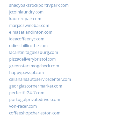
shadyoaksrockportrvpark.com
jccoinlaundry.com
kautorepair.com
marjaeswinebar.com
elmazatlanclinton.com
ideacoffeenyc.com
odieschillicothe.com
lacantinitagalesburg.com
pizzadeliverybristol.com
greenstarsmogcheck.com
happypawspl.com
callahansautoservicecenter.com
georgiascornermarket.com
perfectfit24-7.com
portugalprivatedriver.com
von-racer.com
coffeeshopcharleston.com