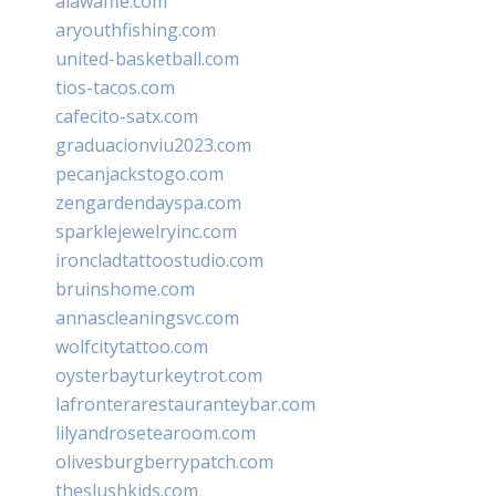
alawaffle.com
aryouthfishing.com
united-basketball.com
tios-tacos.com
cafecito-satx.com
graduacionviu2023.com
pecanjackstogo.com
zengardendayspa.com
sparklejewelryinc.com
ironcladtattoostudio.com
bruinshome.com
annascleaningsvc.com
wolfcitytattoo.com
oysterbayturkeytrot.com
lafronterarestauranteybar.com
lilyandrosetearoom.com
olivesburgberrypatch.com
theslushkids.com