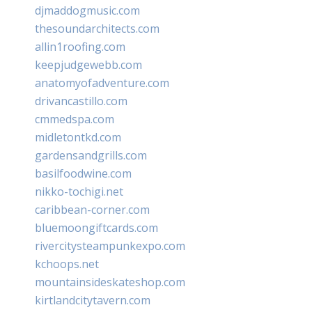
djmaddogmusic.com
thesoundarchitects.com
allin1roofing.com
keepjudgewebb.com
anatomyofadventure.com
drivancastillo.com
cmmedspa.com
midletontkd.com
gardensandgrills.com
basilfoodwine.com
nikko-tochigi.net
caribbean-corner.com
bluemoongiftcards.com
rivercitysteampunkexpo.com
kchoops.net
mountainsideskateshop.com
kirtlandcitytavern.com