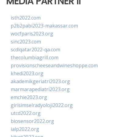
MEDIA PARTNER II
isth2022.com
p2b2pabi2023-makassar.com
wocfparis2023.org
sinc2023.com
scdlqatar2022-qa.com
thecolumbiagrill.com
provisionscheeseandwineshoppe.com
khedi2023.org
akademikgeriatri2023.org
marmarapediatri2023.org
emchie2023.org
girisimselradyoloji2022.org
utcd2022.org
biosensor2022.org
ialp2022.org