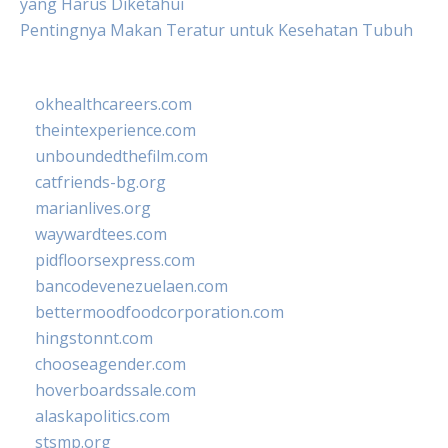
yang Harus Diketahui
Pentingnya Makan Teratur untuk Kesehatan Tubuh
okhealthcareers.com
theintexperience.com
unboundedthefilm.com
catfriends-bg.org
marianlives.org
waywardtees.com
pidfloorsexpress.com
bancodevenezuelaen.com
bettermoodfoodcorporation.com
hingstonnt.com
chooseagender.com
hoverboardssale.com
alaskapolitics.com
stsmp.org