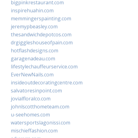
bigpinkrestaurant.com
inspirehuahin.com
memmingerspainting.com
jeremypbeasley.com
thesandwichdepotcos.com
drgiggleshouseofpain.com
hotflashdesigns.com
garagenadeau.com
lifestylechauffeurservice.com
EverNewNails.com
insideoutdecoratingcentre.com
salvatoresinpoint.com
jovialfloralco.com
johnlscotthometeam.com
u-seehomes.com
watersportslagonissi.com
mischieffashion.com