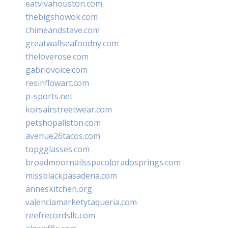
eatvivahouston.com
thebigshowok.com
chimeandstave.com
greatwallseafoodny.com
theloverose.com
gabriovoice.com
resinflowart.com
p-sports.net
korsairstreetwear.com
petshopallston.com
avenue26tacos.com
topgglasses.com
broadmoornailsspacoloradosprings.com
missblackpasadena.com
anneskitchen.org
valenciamarketytaqueria.com
reefrecordsllc.com