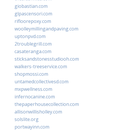
giobastian.com
glpascensori.com
rifloorepoxy.com
woolleymillingandpaving.com
uptonpvd.com
2troublegrill.com
casateranga.com
sticksandstonesstudiooh.com
walkers-treeservice.com
shopmossi.com
untamedcollectivesd.com
mxpwellness.com
infernocanine.com
thepaperhousecollection.com
allisonwillisholley.com
solslite.org
portwayinn.com