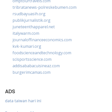
omptourtravels.com
tribratanews-polreskebumen.com
rsudbayuasih.org
publikjurnalistik.org
juneteenthapparel.net
italywarm.com
journaloffinanceeconomics.com
kvk-kumari.org
foodscienceandtechnology.com
scisportsscience.com
addisababacuisineaz.com
burgerimcamas.com
ADS
data taiwan hari ini