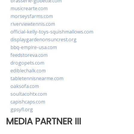
brasserie-gobette.com
musicrearte.com
morseysfarms.com
riverviewtennis.com
official-kelly-toys-squishmallows.com
displaygardenonsuncrest.org
bbq-empire-usa.com
feedstoreva.com
drogopets.com
ediblechalk.com
tabletennisnearme.com
oaksofa.com
soultacohtx.com
capishcaps.com
gpsyfl.org
MEDIA PARTNER III