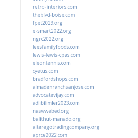
retro-interiors.com
theblvd-boise.com
fpet2023.org
e-smart2022.org
ngrc2022.org
leesfamilyfoods.com
lewis-lewis-cpas.com
eleontennis.com
cyetus.com
bradfordshops.com
almadenranchsanjose.com
advocatevijay.com
adlibilimler2023.com
naswwebed.org
balithut-manado.org
alteregotradingcompany.org
aprce2022.com