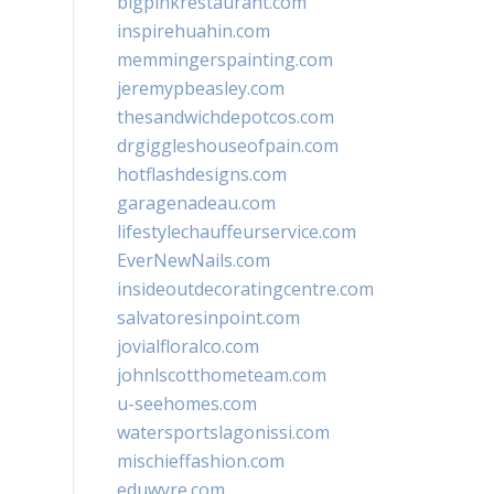
bigpinkrestaurant.com
inspirehuahin.com
memmingerspainting.com
jeremypbeasley.com
thesandwichdepotcos.com
drgiggleshouseofpain.com
hotflashdesigns.com
garagenadeau.com
lifestylechauffeurservice.com
EverNewNails.com
insideoutdecoratingcentre.com
salvatoresinpoint.com
jovialfloralco.com
johnlscotthometeam.com
u-seehomes.com
watersportslagonissi.com
mischieffashion.com
eduwyre.com