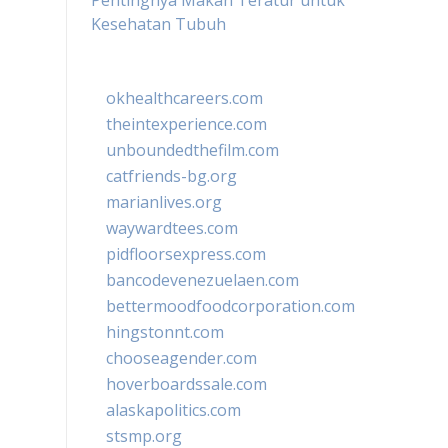
Pentingnya Makan Teratur untuk
Kesehatan Tubuh
okhealthcareers.com
theintexperience.com
unboundedthefilm.com
catfriends-bg.org
marianlives.org
waywardtees.com
pidfloorsexpress.com
bancodevenezuelaen.com
bettermoodfoodcorporation.com
hingstonnt.com
chooseagender.com
hoverboardssale.com
alaskapolitics.com
stsmp.org