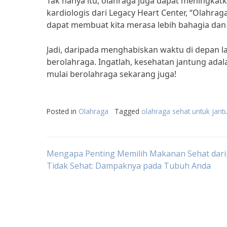
Tak hanya itu, olahraga juga dapat meningkat
kardiologis dari Legacy Heart Center, “Olahr
dapat membuat kita merasa lebih bahagia dan
Jadi, daripada menghabiskan waktu di depan lay
berolahraga. Ingatlah, kesehatan jantung adala
mulai berolahraga sekarang juga!
Posted in
Olahraga
Tagged
olahraga sehat untuk jant
Post
Mengapa Penting Memilih Makanan Sehat dar
Tidak Sehat: Dampaknya pada Tubuh Anda
navigation