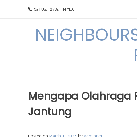
Skip
Call Us: +2782 444 YEAH
to
content
NEIGHBOURS
Mengapa Olahraga P
Jantung
Posted on
March 1, 2025
by
adminnei