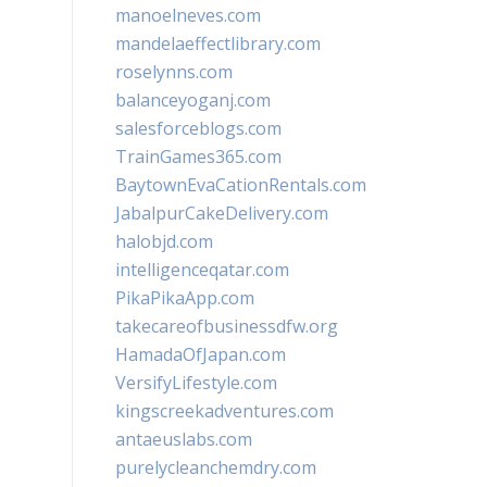
manoelneves.com
mandelaeffectlibrary.com
roselynns.com
balanceyoganj.com
salesforceblogs.com
TrainGames365.com
BaytownEvaCationRentals.com
JabalpurCakeDelivery.com
halobjd.com
intelligenceqatar.com
PikaPikaApp.com
takecareofbusinessdfw.org
HamadaOfJapan.com
VersifyLifestyle.com
kingscreekadventures.com
antaeuslabs.com
purelycleanchemdry.com