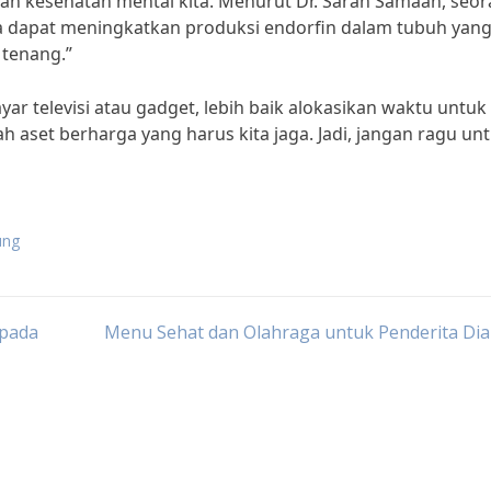
kan kesehatan mental kita. Menurut Dr. Sarah Samaan, seo
aga dapat meningkatkan produksi endorfin dalam tubuh yan
 tenang.”
ar televisi atau gadget, lebih baik alokasikan waktu untuk
h aset berharga yang harus kita jaga. Jadi, jangan ragu un
ung
ipada
Menu Sehat dan Olahraga untuk Penderita Dia