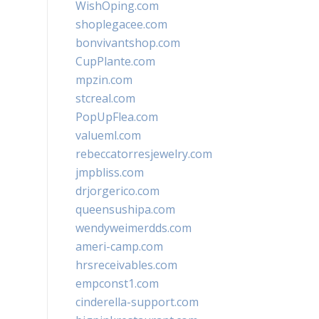
WishOping.com
shoplegacee.com
bonvivantshop.com
CupPlante.com
mpzin.com
stcreal.com
PopUpFlea.com
valueml.com
rebeccatorresjewelry.com
jmpbliss.com
drjorgerico.com
queensushipa.com
wendyweimerdds.com
ameri-camp.com
hrsreceivables.com
empconst1.com
cinderella-support.com