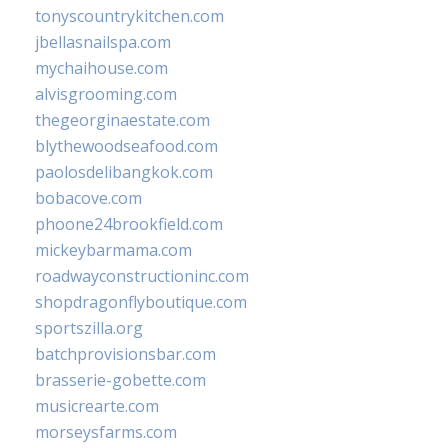
tonyscountrykitchen.com
jbellasnailspa.com
mychaihouse.com
alvisgrooming.com
thegeorginaestate.com
blythewoodseafood.com
paolosdelibangkok.com
bobacove.com
phoone24brookfield.com
mickeybarmama.com
roadwayconstructioninc.com
shopdragonflyboutique.com
sportszilla.org
batchprovisionsbar.com
brasserie-gobette.com
musicrearte.com
morseysfarms.com