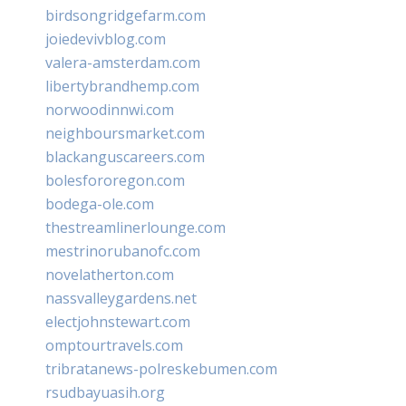
birdsongridgefarm.com
joiedevivblog.com
valera-amsterdam.com
libertybrandhemp.com
norwoodinnwi.com
neighboursmarket.com
blackanguscareers.com
bolesfororegon.com
bodega-ole.com
thestreamlinerlounge.com
mestrinorubanofc.com
novelatherton.com
nassvalleygardens.net
electjohnstewart.com
omptourtravels.com
tribratanews-polreskebumen.com
rsudbayuasih.org