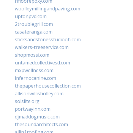
rifloorepoxy.com
woolleymillingandpaving.com
uptonpvd.com
2troublegrill.com
casateranga.com
sticksandstonesstudiooh.com
walkers-treeservice.com
shopmossi.com
untamedcollectivesd.com
mxpwellness.com
infernocanine.com
thepaperhousecollection.com
allisonwillisholley.com
solslite.org
portwayinn.com
djmaddogmusic.com
thesoundarchitects.com
allin1roofing.com