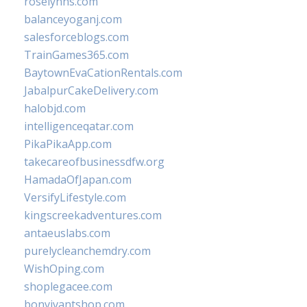
roselynns.com
balanceyoganj.com
salesforceblogs.com
TrainGames365.com
BaytownEvaCationRentals.com
JabalpurCakeDelivery.com
halobjd.com
intelligenceqatar.com
PikaPikaApp.com
takecareofbusinessdfw.org
HamadaOfJapan.com
VersifyLifestyle.com
kingscreekadventures.com
antaeuslabs.com
purelycleanchemdry.com
WishOping.com
shoplegacee.com
bonvivantshop.com