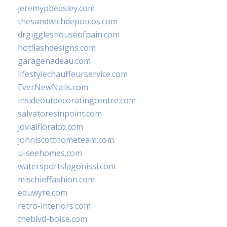
jeremypbeasley.com
thesandwichdepotcos.com
drgiggleshouseofpain.com
hotflashdesigns.com
garagenadeau.com
lifestylechauffeurservice.com
EverNewNails.com
insideoutdecoratingcentre.com
salvatoresinpoint.com
jovialfloralco.com
johnlscotthometeam.com
u-seehomes.com
watersportslagonissi.com
mischieffashion.com
eduwyre.com
retro-interiors.com
theblvd-boise.com