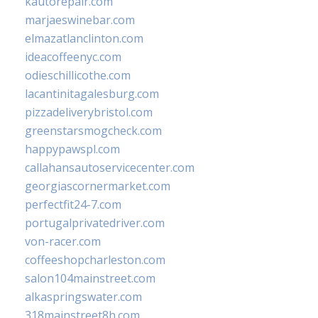
kautorepair.com
marjaeswinebar.com
elmazatlanclinton.com
ideacoffeenyc.com
odieschillicothe.com
lacantinitagalesburg.com
pizzadeliverybristol.com
greenstarsmogcheck.com
happypawspl.com
callahansautoservicecenter.com
georgiascornermarket.com
perfectfit24-7.com
portugalprivatedriver.com
von-racer.com
coffeeshopcharleston.com
salon104mainstreet.com
alkaspringswater.com
318mainstreet8h.com