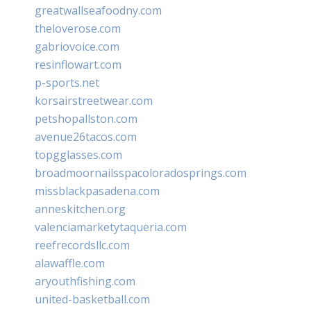
greatwallseafoodny.com
theloverose.com
gabriovoice.com
resinflowart.com
p-sports.net
korsairstreetwear.com
petshopallston.com
avenue26tacos.com
topgglasses.com
broadmoornailsspacoloradosprings.com
missblackpasadena.com
anneskitchen.org
valenciamarketytaqueria.com
reefrecordsllc.com
alawaffle.com
aryouthfishing.com
united-basketball.com