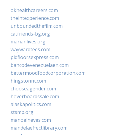
okhealthcareers.com
theintexperience.com
unboundedthefilm.com
catfriends-bg.org
marianlives.org
waywardtees.com
pidfloorsexpress.com
bancodevenezuelaen.com
bettermoodfoodcorporation.com
hingstonnt.com
chooseagender.com
hoverboardssale.com
alaskapolitics.com
stsmp.org
manoelneves.com
mandelaeffectlibrary.com