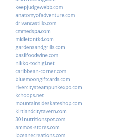
keepjudgewebb.com
anatomyofadventure.com
drivancastillo.com
cmmedspa.com
midletontkd.com
gardensandgrills.com
basilfoodwine.com
nikko-tochigi.net
caribbean-corner.com
bluemoongiftcards.com
rivercitysteampunkexpo.com
kchoops.net
mountainsideskateshop.com
kirtlandcitytavern.com
301nutritionspot.com
ammos-stores.com
loceanecreations.com