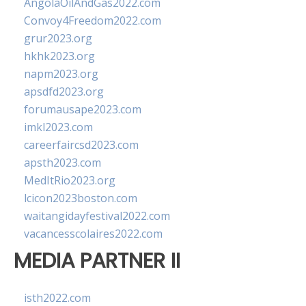
AngolaOilAndGas2022.com
Convoy4Freedom2022.com
grur2023.org
hkhk2023.org
napm2023.org
apsdfd2023.org
forumausape2023.com
imkl2023.com
careerfaircsd2023.com
apsth2023.com
MedItRio2023.org
lcicon2023boston.com
waitangidayfestival2022.com
vacancesscolaires2022.com
MEDIA PARTNER II
isth2022.com