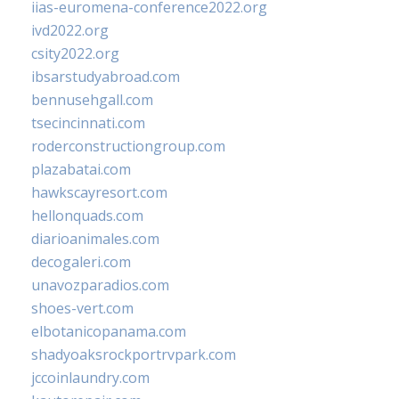
iias-euromena-conference2022.org
ivd2022.org
csity2022.org
ibsarstudyabroad.com
bennusehgall.com
tsecincinnati.com
roderconstructiongroup.com
plazabatai.com
hawkscayresort.com
hellonquads.com
diarioanimales.com
decogaleri.com
unavozparadios.com
shoes-vert.com
elbotanicopanama.com
shadyoaksrockportrvpark.com
jccoinlaundry.com