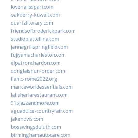
lovenailsspari.com
oakberry-kuwait.com
quartzliterary.com
friendsofbroderickpark.com
studiopiattellina.com
jannagrillspringfield.com
fujiyamacharleston.com
elpatronchardon.com
donglaishun-order.com
fiamc-rome2022.org
mariceworldessentials.com
lafisheriarestaurant.com
915jazzandmore.com
aguadulce-countryfair.com
jakehovis.com
bosswingsduluth.com
birminghamautocare.com