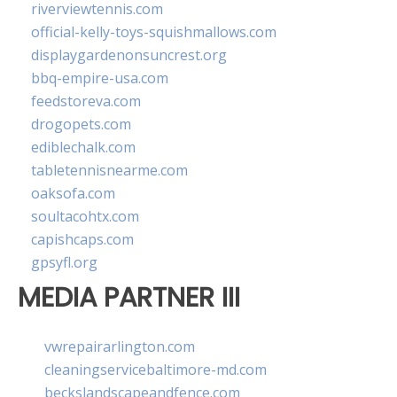
riverviewtennis.com
official-kelly-toys-squishmallows.com
displaygardenonsuncrest.org
bbq-empire-usa.com
feedstoreva.com
drogopets.com
ediblechalk.com
tabletennisnearme.com
oaksofa.com
soultacohtx.com
capishcaps.com
gpsyfl.org
MEDIA PARTNER III
vwrepairarlington.com
cleaningservicebaltimore-md.com
beckslandscapeandfence.com