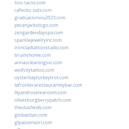
tios-tacos.com
cafecito-satx.com
graduacionviu2023.com
pecanjackstogo.com
zengardendayspa.com
sparklejewelryinc.com
ironcladtattoostudio.com
bruinshome.com
annascleaningsvc.com
wolfcitytattoo.com
oysterbayturkeytrot.com
lafronterarestauranteybar.com
lilyandrosetearoom.com
olivesburgberrypatch.com
theslushkids.com
giobastian.com
glpascensori.com