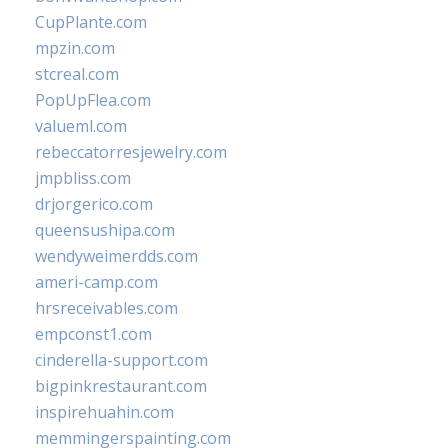
CupPlante.com
mpzin.com
stcreal.com
PopUpFlea.com
valueml.com
rebeccatorresjewelry.com
jmpbliss.com
drjorgerico.com
queensushipa.com
wendyweimerdds.com
ameri-camp.com
hrsreceivables.com
empconst1.com
cinderella-support.com
bigpinkrestaurant.com
inspirehuahin.com
memmingerspainting.com