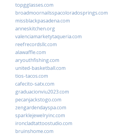
topgglasses.com
broadmoornailsspacoloradosprings.com
missblackpasadena.com
anneskitchen.org
valenciamarketytaqueria.com
reefrecordsllc.com
alawaffle.com
aryouthfishing.com
united-basketball.com
tios-tacos.com
cafecito-satx.com
graduacionviu2023.com
pecanjackstogo.com
zengardendayspa.com
sparklejewelryinc.com
ironcladtattoostudio.com
bruinshome.com