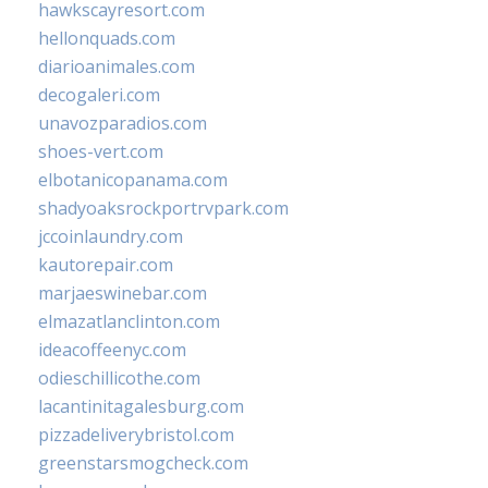
hawkscayresort.com
hellonquads.com
diarioanimales.com
decogaleri.com
unavozparadios.com
shoes-vert.com
elbotanicopanama.com
shadyoaksrockportrvpark.com
jccoinlaundry.com
kautorepair.com
marjaeswinebar.com
elmazatlanclinton.com
ideacoffeenyc.com
odieschillicothe.com
lacantinitagalesburg.com
pizzadeliverybristol.com
greenstarsmogcheck.com