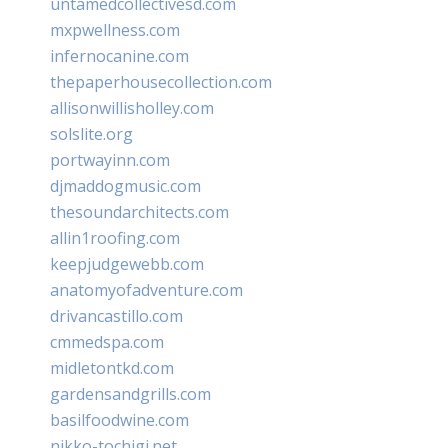
untamedcollectivesd.com
mxpwellness.com
infernocanine.com
thepaperhousecollection.com
allisonwillisholley.com
solslite.org
portwayinn.com
djmaddogmusic.com
thesoundarchitects.com
allin1roofing.com
keepjudgewebb.com
anatomyofadventure.com
drivancastillo.com
cmmedspa.com
midletontkd.com
gardensandgrills.com
basilfoodwine.com
nikko-tochigi.net