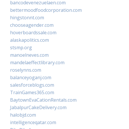
bancodevenezuelaen.com
bettermoodfoodcorporation.com
hingstonnt.com
chooseagender.com
hoverboardssale.com
alaskapolitics.com
stsmp.org
manoelneves.com
mandelaeffectlibrary.com
roselynns.com
balanceyoganj.com
salesforceblogs.com
TrainGames365.com
BaytownEvaCationRentals.com
JabalpurCakeDelivery.com
halobjd.com
intelligenceqatar.com