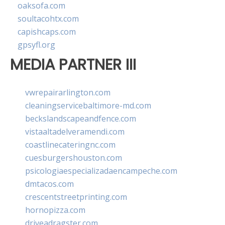
oaksofa.com
soultacohtx.com
capishcaps.com
gpsyfl.org
MEDIA PARTNER III
vwrepairarlington.com
cleaningservicebaltimore-md.com
beckslandscapeandfence.com
vistaaltadelveramendi.com
coastlinecateringnc.com
cuesburgershouston.com
psicologiaespecializadaencampeche.com
dmtacos.com
crescentstreetprinting.com
hornopizza.com
driveadragster.com