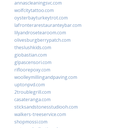
annascleaningsvc.com
wolfcitytattoo.com
oysterbayturkeytrot.com
lafronterarestauranteybar.com
lilyandrosetearoom.com
olivesburgberrypatch.com
theslushkids.com
giobastian.com
glpascensori.com
rifloorepoxy.com
woolleymillingandpaving.com
uptonpvd.com
2troublegrill.com
casateranga.com
sticksandstonesstudiooh.com
walkers-treeservice.com
shopmossi.com