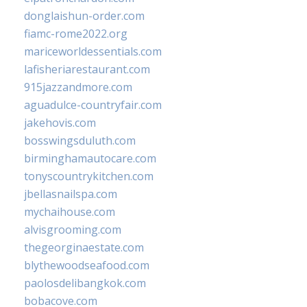
donglaishun-order.com
fiamc-rome2022.org
mariceworldessentials.com
lafisheriarestaurant.com
915jazzandmore.com
aguadulce-countryfair.com
jakehovis.com
bosswingsduluth.com
birminghamautocare.com
tonyscountrykitchen.com
jbellasnailspa.com
mychaihouse.com
alvisgrooming.com
thegeorginaestate.com
blythewoodseafood.com
paolosdelibangkok.com
bobacove.com