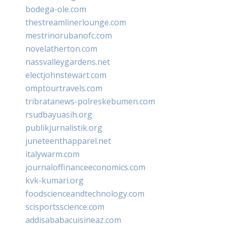
bodega-ole.com
thestreamlinerlounge.com
mestrinorubanofc.com
novelatherton.com
nassvalleygardens.net
electjohnstewart.com
omptourtravels.com
tribratanews-polreskebumen.com
rsudbayuasih.org
publikjurnalistik.org
juneteenthapparel.net
italywarm.com
journaloffinanceeconomics.com
kvk-kumari.org
foodscienceandtechnology.com
scisportsscience.com
addisababacuisineaz.com