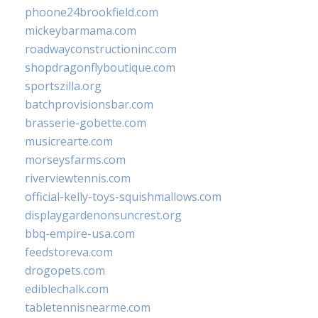
phoone24brookfield.com
mickeybarmama.com
roadwayconstructioninc.com
shopdragonflyboutique.com
sportszilla.org
batchprovisionsbar.com
brasserie-gobette.com
musicrearte.com
morseysfarms.com
riverviewtennis.com
official-kelly-toys-squishmallows.com
displaygardenonsuncrest.org
bbq-empire-usa.com
feedstoreva.com
drogopets.com
ediblechalk.com
tabletennisnearme.com