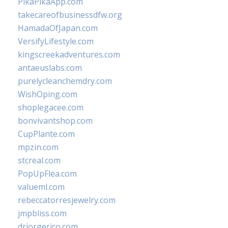
PikaPikaApp.com
takecareofbusinessdfw.org
HamadaOfJapan.com
VersifyLifestyle.com
kingscreekadventures.com
antaeuslabs.com
purelycleanchemdry.com
WishOping.com
shoplegacee.com
bonvivantshop.com
CupPlante.com
mpzin.com
stcreal.com
PopUpFlea.com
valueml.com
rebeccatorresjewelry.com
jmpbliss.com
drjorgerico.com