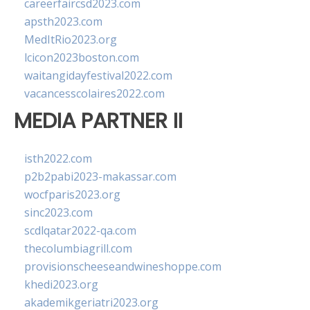
careerfaircsd2023.com
apsth2023.com
MedItRio2023.org
lcicon2023boston.com
waitangidayfestival2022.com
vacancesscolaires2022.com
MEDIA PARTNER II
isth2022.com
p2b2pabi2023-makassar.com
wocfparis2023.org
sinc2023.com
scdlqatar2022-qa.com
thecolumbiagrill.com
provisionscheeseandwineshoppe.com
khedi2023.org
akademikgeriatri2023.org