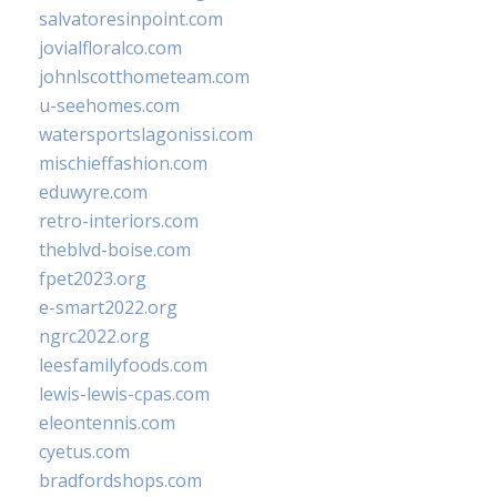
salvatoresinpoint.com
jovialfloralco.com
johnlscotthometeam.com
u-seehomes.com
watersportslagonissi.com
mischieffashion.com
eduwyre.com
retro-interiors.com
theblvd-boise.com
fpet2023.org
e-smart2022.org
ngrc2022.org
leesfamilyfoods.com
lewis-lewis-cpas.com
eleontennis.com
cyetus.com
bradfordshops.com