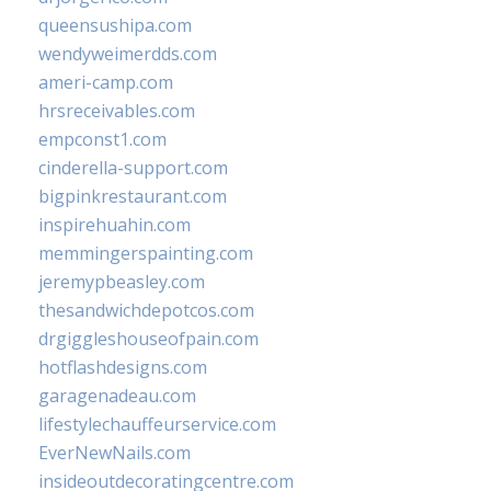
queensushipa.com
wendyweimerdds.com
ameri-camp.com
hrsreceivables.com
empconst1.com
cinderella-support.com
bigpinkrestaurant.com
inspirehuahin.com
memmingerspainting.com
jeremypbeasley.com
thesandwichdepotcos.com
drgiggleshouseofpain.com
hotflashdesigns.com
garagenadeau.com
lifestylechauffeurservice.com
EverNewNails.com
insideoutdecoratingcentre.com