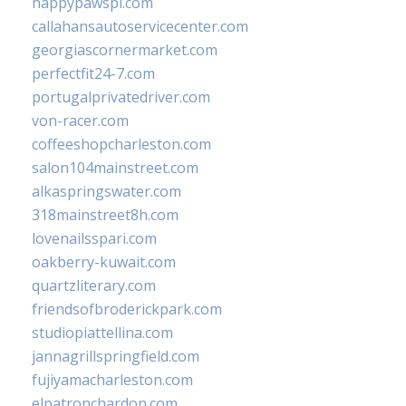
happypawspl.com
callahansautoservicecenter.com
georgiascornermarket.com
perfectfit24-7.com
portugalprivatedriver.com
von-racer.com
coffeeshopcharleston.com
salon104mainstreet.com
alkaspringswater.com
318mainstreet8h.com
lovenailsspari.com
oakberry-kuwait.com
quartzliterary.com
friendsofbroderickpark.com
studiopiattellina.com
jannagrillspringfield.com
fujiyamacharleston.com
elpatronchardon.com