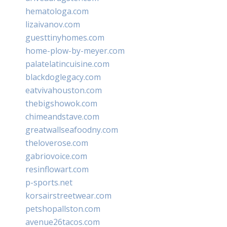
hematologa.com
lizaivanov.com
guesttinyhomes.com
home-plow-by-meyer.com
palatelatincuisine.com
blackdoglegacy.com
eatvivahouston.com
thebigshowok.com
chimeandstave.com
greatwallseafoodny.com
theloverose.com
gabriovoice.com
resinflowart.com
p-sports.net
korsairstreetwear.com
petshopallston.com
avenue26tacos.com