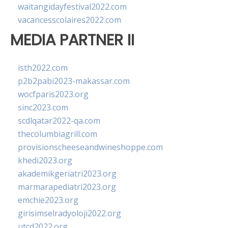
waitangidayfestival2022.com
vacancesscolaires2022.com
MEDIA PARTNER II
isth2022.com
p2b2pabi2023-makassar.com
wocfparis2023.org
sinc2023.com
scdlqatar2022-qa.com
thecolumbiagrill.com
provisionscheeseandwineshoppe.com
khedi2023.org
akademikgeriatri2023.org
marmarapediatri2023.org
emchie2023.org
girisimselradyoloji2022.org
utcd2022.org