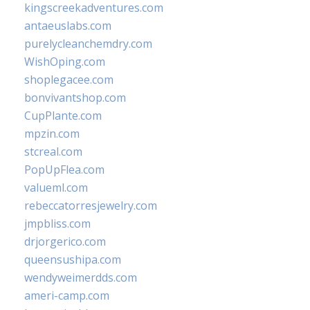
kingscreekadventures.com
antaeuslabs.com
purelycleanchemdry.com
WishOping.com
shoplegacee.com
bonvivantshop.com
CupPlante.com
mpzin.com
stcreal.com
PopUpFlea.com
valueml.com
rebeccatorresjewelry.com
jmpbliss.com
drjorgerico.com
queensushipa.com
wendyweimerdds.com
ameri-camp.com