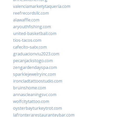
valenciamarketytaqueria.com
reefrecordsllc.com
alawaffle.com
aryouthfishing.com
united-basketball.com
tios-tacos.com
cafecito-satx.com
graduacionviu2023.com
pecanjackstogo.com
zengardendayspa.com
sparklejewelryinc.com
ironcladtattoostudio.com
bruinshome.com
annascleaningsvc.com
wolfcitytattoo.com
oysterbayturkeytrot.com
lafronterarestauranteybar.com