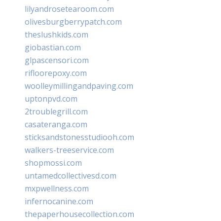
lilyandrosetearoom.com
olivesburgberrypatch.com
theslushkids.com
giobastian.com
glpascensori.com
rifloorepoxy.com
woolleymillingandpaving.com
uptonpvd.com
2troublegrill.com
casateranga.com
sticksandstonesstudiooh.com
walkers-treeservice.com
shopmossi.com
untamedcollectivesd.com
mxpwellness.com
infernocanine.com
thepaperhousecollection.com