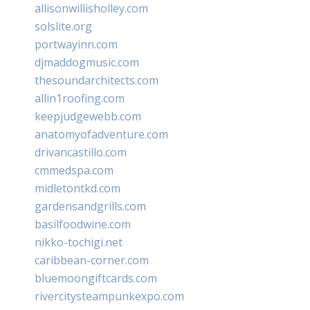
allisonwillisholley.com
solslite.org
portwayinn.com
djmaddogmusic.com
thesoundarchitects.com
allin1roofing.com
keepjudgewebb.com
anatomyofadventure.com
drivancastillo.com
cmmedspa.com
midletontkd.com
gardensandgrills.com
basilfoodwine.com
nikko-tochigi.net
caribbean-corner.com
bluemoongiftcards.com
rivercitysteampunkexpo.com