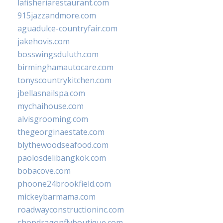
lafisheriarestaurant.com
915jazzandmore.com
aguadulce-countryfair.com
jakehovis.com
bosswingsduluth.com
birminghamautocare.com
tonyscountrykitchen.com
jbellasnailspa.com
mychaihouse.com
alvisgrooming.com
thegeorginaestate.com
blythewoodseafood.com
paolosdelibangkok.com
bobacove.com
phoone24brookfield.com
mickeybarmama.com
roadwayconstructioninc.com
shopdragonflyboutique.com