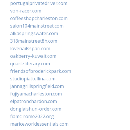
portugalprivatedriver.com
von-racer.com
coffeeshopcharleston.com
salon104mainstreet.com
alkaspringswater.com
318mainstreet8h.com
lovenailsspari.com
oakberry-kuwait.com
quartzliterary.com
friendsofbroderickpark.com
studiopiattellina.com
jannagrillspringfield.com
fujiyamacharleston.com
elpatronchardon.com
donglaishun-order.com
fiamc-rome2022.org
mariceworldessentials.com