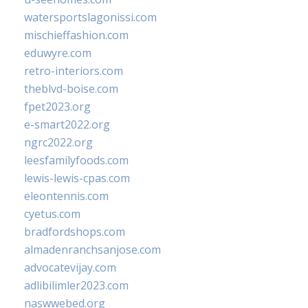
watersportslagonissi.com
mischieffashion.com
eduwyre.com
retro-interiors.com
theblvd-boise.com
fpet2023.org
e-smart2022.org
ngrc2022.org
leesfamilyfoods.com
lewis-lewis-cpas.com
eleontennis.com
cyetus.com
bradfordshops.com
almadenranchsanjose.com
advocatevijay.com
adlibilimler2023.com
naswwebed.org