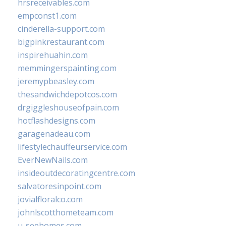
hrsreceivables.com
empconst1.com
cinderella-support.com
bigpinkrestaurant.com
inspirehuahin.com
memmingerspainting.com
jeremypbeasley.com
thesandwichdepotcos.com
drgiggleshouseofpain.com
hotflashdesigns.com
garagenadeau.com
lifestylechauffeurservice.com
EverNewNails.com
insideoutdecoratingcentre.com
salvatoresinpoint.com
jovialfloralco.com
johnlscotthometeam.com
u-seehomes.com