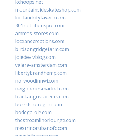
kchoops.net
mountainsideskateshop.com
kirtlandcitytavern.com
301nutritionspot.com
ammos-stores.com
loceanecreations.com
birdsongridgefarm.com
joiedevivblog.com
valera-amsterdam.com
libertybrandhemp.com
norwoodinnwi.com
neighboursmarket.com
blackanguscareers.com
bolesfororegon.com
bodega-ole.com
thestreamlinerlounge.com
mestrinorubanofc.com
novelatherton.com