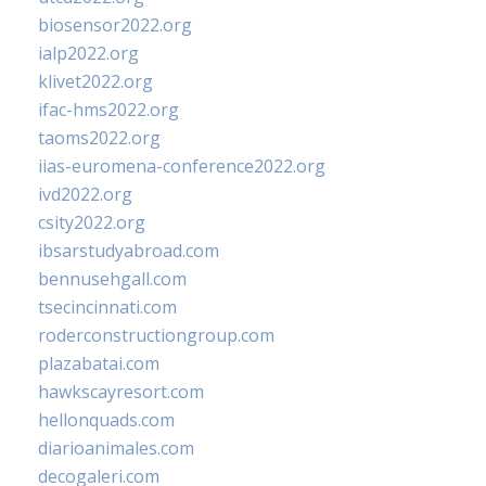
biosensor2022.org
ialp2022.org
klivet2022.org
ifac-hms2022.org
taoms2022.org
iias-euromena-conference2022.org
ivd2022.org
csity2022.org
ibsarstudyabroad.com
bennusehgall.com
tsecincinnati.com
roderconstructiongroup.com
plazabatai.com
hawkscayresort.com
hellonquads.com
diarioanimales.com
decogaleri.com