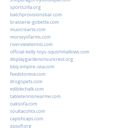
sportszilla.org
batchprovisionsbar.com
brasserie-gobette.com
musicrearte.com
morseysfarms.com
riverviewtennis.com
official-kelly-toys-squishmallows.com
displaygardenonsuncrest.org
bbq-empire-usa.com
feedstoreva.com
drogopets.com
ediblechalk.com
tabletennisnearme.com
oaksofa.com
soultacohtx.com
capishcaps.com
gpsyfl.org