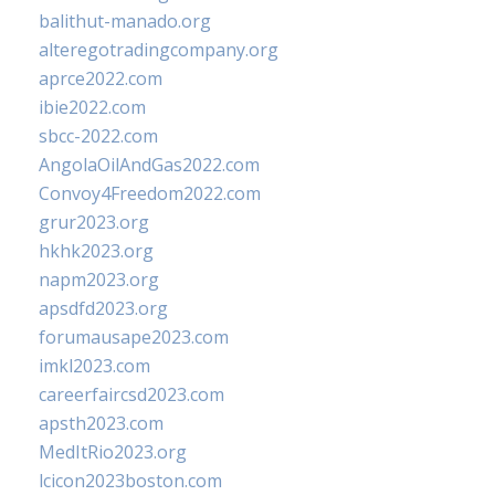
balithut-manado.org
alteregotradingcompany.org
aprce2022.com
ibie2022.com
sbcc-2022.com
AngolaOilAndGas2022.com
Convoy4Freedom2022.com
grur2023.org
hkhk2023.org
napm2023.org
apsdfd2023.org
forumausape2023.com
imkl2023.com
careerfaircsd2023.com
apsth2023.com
MedItRio2023.org
lcicon2023boston.com