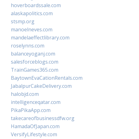
hoverboardssale.com
alaskapolitics.com
stsmp.org
manoelneves.com
mandelaeffectlibrary.com
roselynns.com
balanceyoganj.com
salesforceblogs.com
TrainGames365.com
BaytownEvaCationRentals.com
JabalpurCakeDelivery.com
halobjd.com
intelligenceqatar.com
PikaPikaApp.com
takecareofbusinessdfw.org
HamadaOfJapan.com
VersifyLifestyle.com