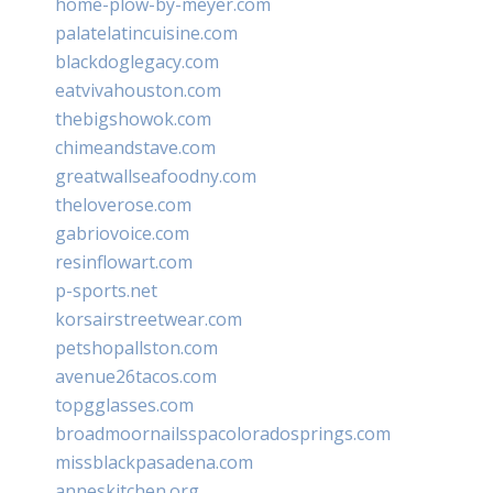
home-plow-by-meyer.com
palatelatincuisine.com
blackdoglegacy.com
eatvivahouston.com
thebigshowok.com
chimeandstave.com
greatwallseafoodny.com
theloverose.com
gabriovoice.com
resinflowart.com
p-sports.net
korsairstreetwear.com
petshopallston.com
avenue26tacos.com
topgglasses.com
broadmoornailsspacoloradosprings.com
missblackpasadena.com
anneskitchen.org