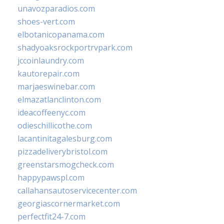
unavozparadios.com
shoes-vert.com
elbotanicopanama.com
shadyoaksrockportrvpark.com
jccoinlaundry.com
kautorepair.com
marjaeswinebar.com
elmazatlanclinton.com
ideacoffeenyc.com
odieschillicothe.com
lacantinitagalesburg.com
pizzadeliverybristol.com
greenstarsmogcheck.com
happypawspl.com
callahansautoservicecenter.com
georgiascornermarket.com
perfectfit24-7.com