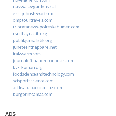
nassvalleygardens.net
electjohnstewart.com
omptourtravels.com
tribratanews-polreskebumen.com
rsudbayuasih.org
publikjurnalistik.org
juneteenthapparel.net
italywarm.com
journaloffinanceeconomics.com
kvk-kumari.org
foodscienceandtechnology.com
scisportsscience.com
addisababacuisineaz.com
burgerimcamas.com
ADS