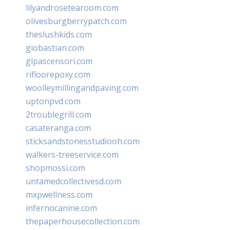
lilyandrosetearoom.com
olivesburgberrypatch.com
theslushkids.com
giobastian.com
glpascensori.com
rifloorepoxy.com
woolleymillingandpaving.com
uptonpvd.com
2troublegrill.com
casateranga.com
sticksandstonesstudiooh.com
walkers-treeservice.com
shopmossi.com
untamedcollectivesd.com
mxpwellness.com
infernocanine.com
thepaperhousecollection.com