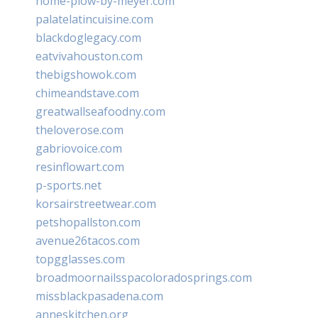
home-plow-by-meyer.com
palatelatincuisine.com
blackdoglegacy.com
eatvivahouston.com
thebigshowok.com
chimeandstave.com
greatwallseafoodny.com
theloverose.com
gabriovoice.com
resinflowart.com
p-sports.net
korsairstreetwear.com
petshopallston.com
avenue26tacos.com
topgglasses.com
broadmoornailsspacoloradosprings.com
missblackpasadena.com
anneskitchen.org