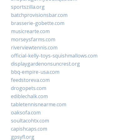
sportszilla.org
batchprovisionsbar.com
brasserie-gobette.com
musicrearte.com
morseysfarms.com
riverviewtennis.com
official-kelly-toys-squishmallows.com
displaygardenonsuncrest.org
bbq-empire-usa.com
feedstoreva.com
drogopets.com
ediblechalk.com
tabletennisnearme.com
oaksofa.com
soultacohtx.com
capishcaps.com
gpsyfl.org