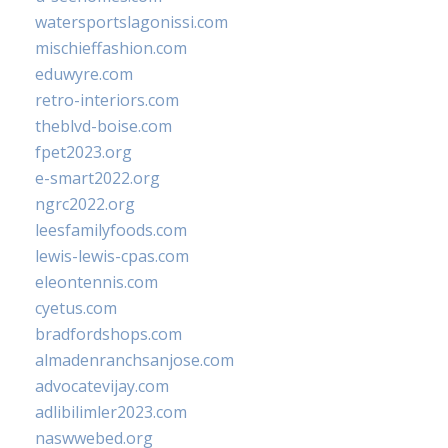
watersportslagonissi.com
mischieffashion.com
eduwyre.com
retro-interiors.com
theblvd-boise.com
fpet2023.org
e-smart2022.org
ngrc2022.org
leesfamilyfoods.com
lewis-lewis-cpas.com
eleontennis.com
cyetus.com
bradfordshops.com
almadenranchsanjose.com
advocatevijay.com
adlibilimler2023.com
naswwebed.org