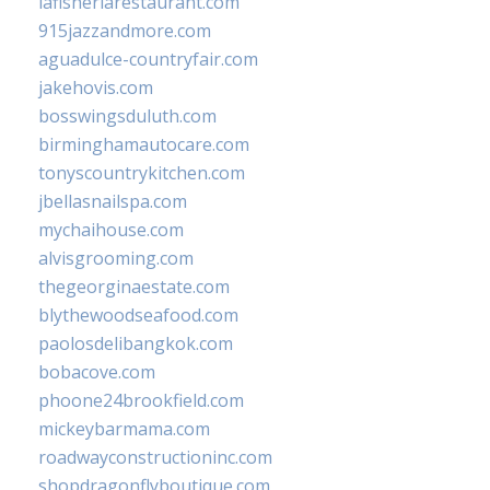
lafisheriarestaurant.com
915jazzandmore.com
aguadulce-countryfair.com
jakehovis.com
bosswingsduluth.com
birminghamautocare.com
tonyscountrykitchen.com
jbellasnailspa.com
mychaihouse.com
alvisgrooming.com
thegeorginaestate.com
blythewoodseafood.com
paolosdelibangkok.com
bobacove.com
phoone24brookfield.com
mickeybarmama.com
roadwayconstructioninc.com
shopdragonflyboutique.com