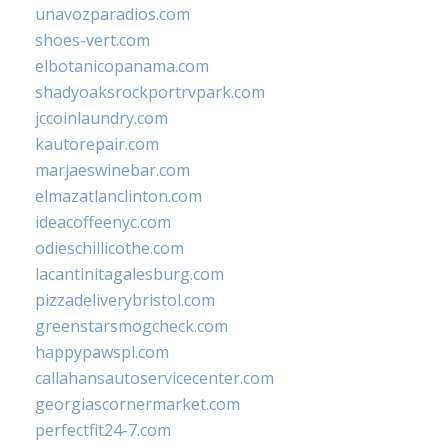
unavozparadios.com
shoes-vert.com
elbotanicopanama.com
shadyoaksrockportrvpark.com
jccoinlaundry.com
kautorepair.com
marjaeswinebar.com
elmazatlanclinton.com
ideacoffeenyc.com
odieschillicothe.com
lacantinitagalesburg.com
pizzadeliverybristol.com
greenstarsmogcheck.com
happypawspl.com
callahansautoservicecenter.com
georgiascornermarket.com
perfectfit24-7.com