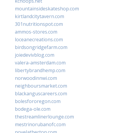
kchoops.net
mountainsideskateshop.com
kirtlandcitytavern.com
301nutritionspot.com
ammos-stores.com
loceanecreations.com
birdsongridgefarm.com
joiedevivblog.com
valera-amsterdam.com
libertybrandhemp.com
norwoodinnwi.com
neighboursmarket.com
blackanguscareers.com
bolesfororegon.com
bodega-ole.com
thestreamlinerlounge.com
mestrinorubanofc.com
novelatherton.com