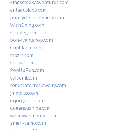
kingscreekadventures.com
antaeuslabs.com
purelycleanchemdry.com
WishOping.com
shoplegacee.com
bonvivantshop.com
CupPlante.com
mpzin.com
stcreal.com
PopUpFlea.com
valueml.com
rebeccatorresjewelry.com
jmpbliss.com
drjorgerico.com
queensushipa.com
wendyweimerdds.com
ameri-camp.com