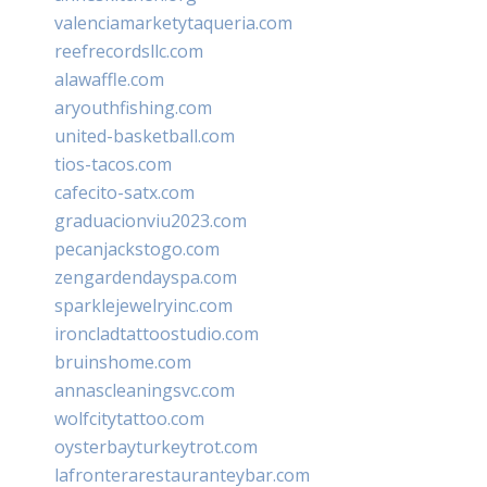
valenciamarketytaqueria.com
reefrecordsllc.com
alawaffle.com
aryouthfishing.com
united-basketball.com
tios-tacos.com
cafecito-satx.com
graduacionviu2023.com
pecanjackstogo.com
zengardendayspa.com
sparklejewelryinc.com
ironcladtattoostudio.com
bruinshome.com
annascleaningsvc.com
wolfcitytattoo.com
oysterbayturkeytrot.com
lafronterarestauranteybar.com