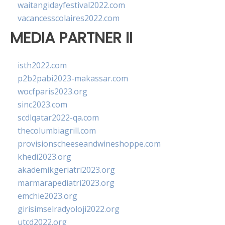
waitangidayfestival2022.com
vacancesscolaires2022.com
MEDIA PARTNER II
isth2022.com
p2b2pabi2023-makassar.com
wocfparis2023.org
sinc2023.com
scdlqatar2022-qa.com
thecolumbiagrill.com
provisionscheeseandwineshoppe.com
khedi2023.org
akademikgeriatri2023.org
marmarapediatri2023.org
emchie2023.org
girisimselradyoloji2022.org
utcd2022.org