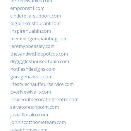
hrsreceivables.com
empconst1.com
cinderella-support.com
bigpinkrestaurant.com
inspirehuahin.com
memmingerspainting.com
jeremypbeasley.com
thesandwichdepotcos.com
drgiggleshouseofpain.com
hotflashdesigns.com
garagenadeau.com
lifestylechauffeurservice.com
EverNewNails.com
insideoutdecoratingcentre.com
salvatoresinpoint.com
jovialfloralco.com
johnlscotthometeam.com
u-seehomes.com