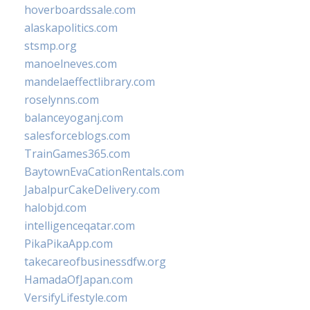
hoverboardssale.com
alaskapolitics.com
stsmp.org
manoelneves.com
mandelaeffectlibrary.com
roselynns.com
balanceyoganj.com
salesforceblogs.com
TrainGames365.com
BaytownEvaCationRentals.com
JabalpurCakeDelivery.com
halobjd.com
intelligenceqatar.com
PikaPikaApp.com
takecareofbusinessdfw.org
HamadaOfJapan.com
VersifyLifestyle.com