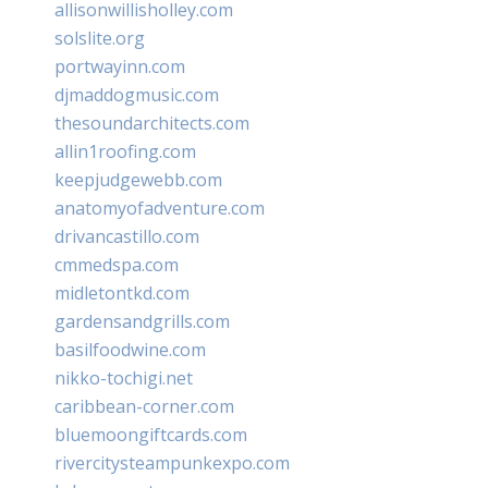
allisonwillisholley.com
solslite.org
portwayinn.com
djmaddogmusic.com
thesoundarchitects.com
allin1roofing.com
keepjudgewebb.com
anatomyofadventure.com
drivancastillo.com
cmmedspa.com
midletontkd.com
gardensandgrills.com
basilfoodwine.com
nikko-tochigi.net
caribbean-corner.com
bluemoongiftcards.com
rivercitysteampunkexpo.com