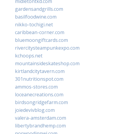
midletontkd.com
gardensandgrills.com
basilfoodwine.com
nikko-tochigi.net
caribbean-corner.com
bluemoongiftcards.com
rivercitysteampunkexpo.com
kchoops.net
mountainsideskateshop.com
kirtlandcitytavern.com
301nutritionspot.com
ammos-stores.com
loceanecreations.com
birdsongridgefarm.com
joiedevivblog.com
valera-amsterdam.com
libertybrandhemp.com
norwoodinnwi.com