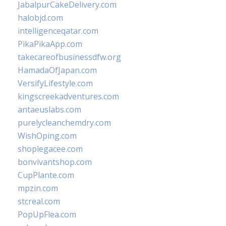
JabalpurCakeDelivery.com
halobjd.com
intelligenceqatar.com
PikaPikaApp.com
takecareofbusinessdfw.org
HamadaOfJapan.com
VersifyLifestyle.com
kingscreekadventures.com
antaeuslabs.com
purelycleanchemdry.com
WishOping.com
shoplegacee.com
bonvivantshop.com
CupPlante.com
mpzin.com
stcreal.com
PopUpFlea.com