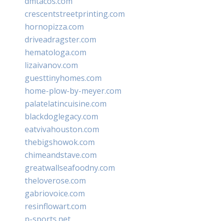
dmtacos.com
crescentstreetprinting.com
hornopizza.com
driveadragster.com
hematologa.com
lizaivanov.com
guesttinyhomes.com
home-plow-by-meyer.com
palatelatincuisine.com
blackdoglegacy.com
eatvivahouston.com
thebigshowok.com
chimeandstave.com
greatwallseafoodny.com
theloverose.com
gabriovoice.com
resinflowart.com
p-sports.net