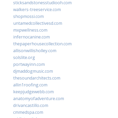
sticksandstonesstudiooh.com
walkers-treeservice.com
shopmossi.com
untamedcollectivesd.com
mxpwellness.com
infernocanine.com
thepaperhousecollection.com
allisonwillisholley.com
solslite.org
portwayinn.com
djmaddogmusic.com
thesoundarchitects.com
allin1roofing.com
keepjudgewebb.com
anatomyofadventure.com
drivancastillo.com
cmmedspa.com