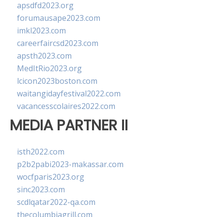
apsdfd2023.org
forumausape2023.com
imkl2023.com
careerfaircsd2023.com
apsth2023.com
MedItRio2023.org
lcicon2023boston.com
waitangidayfestival2022.com
vacancesscolaires2022.com
MEDIA PARTNER II
isth2022.com
p2b2pabi2023-makassar.com
wocfparis2023.org
sinc2023.com
scdlqatar2022-qa.com
thecolumbiagrill.com