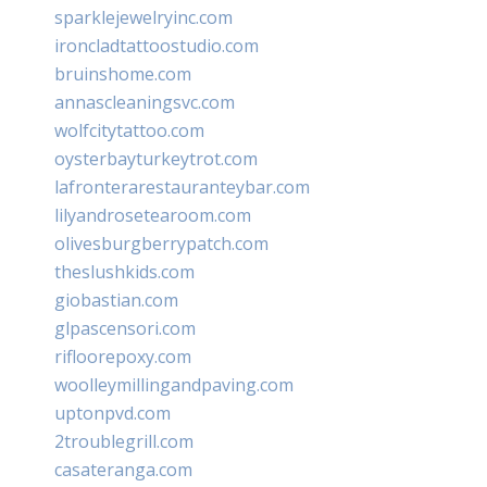
sparklejewelryinc.com
ironcladtattoostudio.com
bruinshome.com
annascleaningsvc.com
wolfcitytattoo.com
oysterbayturkeytrot.com
lafronterarestauranteybar.com
lilyandrosetearoom.com
olivesburgberrypatch.com
theslushkids.com
giobastian.com
glpascensori.com
rifloorepoxy.com
woolleymillingandpaving.com
uptonpvd.com
2troublegrill.com
casateranga.com