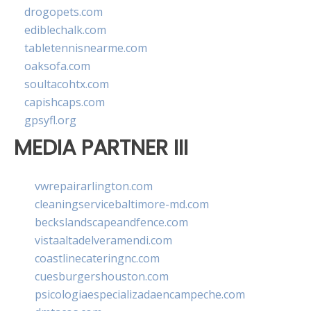
drogopets.com
ediblechalk.com
tabletennisnearme.com
oaksofa.com
soultacohtx.com
capishcaps.com
gpsyfl.org
MEDIA PARTNER III
vwrepairarlington.com
cleaningservicebaltimore-md.com
beckslandscapeandfence.com
vistaaltadelveramendi.com
coastlinecateringnc.com
cuesburgershouston.com
psicologiaespecializadaencampeche.com