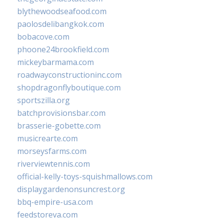
blythewoodseafood.com
paolosdelibangkok.com
bobacove.com
phoone24brookfield.com
mickeybarmama.com
roadwayconstructioninc.com
shopdragonflyboutique.com
sportszilla.org
batchprovisionsbar.com
brasserie-gobette.com
musicrearte.com
morseysfarms.com
riverviewtennis.com
official-kelly-toys-squishmallows.com
displaygardenonsuncrest.org
bbq-empire-usa.com
feedstoreva.com