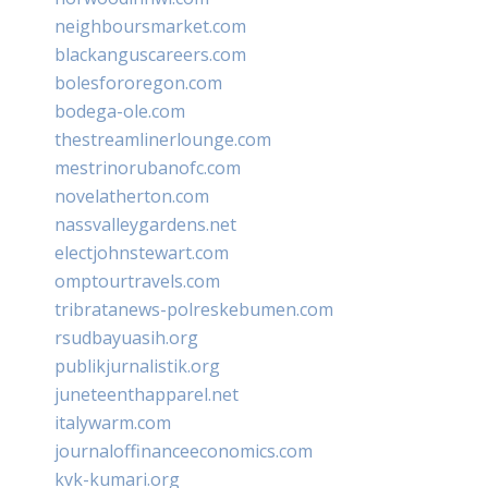
neighboursmarket.com
blackanguscareers.com
bolesfororegon.com
bodega-ole.com
thestreamlinerlounge.com
mestrinorubanofc.com
novelatherton.com
nassvalleygardens.net
electjohnstewart.com
omptourtravels.com
tribratanews-polreskebumen.com
rsudbayuasih.org
publikjurnalistik.org
juneteenthapparel.net
italywarm.com
journaloffinanceeconomics.com
kvk-kumari.org