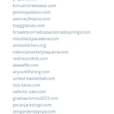
korsairstreetwear.com
petshopallston.com
avenue26tacos.com
topgglasses.com
broadmoornailsspacoloradosprings.com
missblackpasadena.com
anneskitchen.org
valenciamarketytaqueria.com
reefrecordsllc.com
alawaffle.com
aryouthfishing.com
united-basketball.com
tios-tacos.com
cafecito-satx.com
graduacionviu2023.com
pecanjackstogo.com
zengardendayspa.com