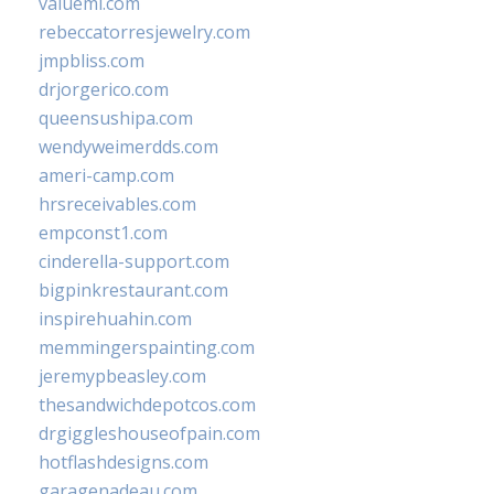
valueml.com
rebeccatorresjewelry.com
jmpbliss.com
drjorgerico.com
queensushipa.com
wendyweimerdds.com
ameri-camp.com
hrsreceivables.com
empconst1.com
cinderella-support.com
bigpinkrestaurant.com
inspirehuahin.com
memmingerspainting.com
jeremypbeasley.com
thesandwichdepotcos.com
drgiggleshouseofpain.com
hotflashdesigns.com
garagenadeau.com