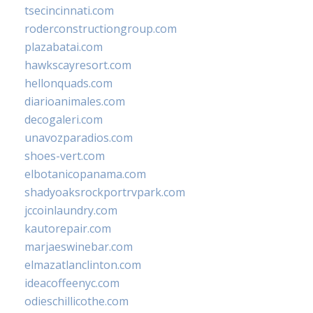
tsecincinnati.com
roderconstructiongroup.com
plazabatai.com
hawkscayresort.com
hellonquads.com
diarioanimales.com
decogaleri.com
unavozparadios.com
shoes-vert.com
elbotanicopanama.com
shadyoaksrockportrvpark.com
jccoinlaundry.com
kautorepair.com
marjaeswinebar.com
elmazatlanclinton.com
ideacoffeenyc.com
odieschillicothe.com