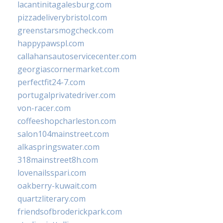
lacantinitagalesburg.com
pizzadeliverybristol.com
greenstarsmogcheck.com
happypawspl.com
callahansautoservicecenter.com
georgiascornermarket.com
perfectfit24-7.com
portugalprivatedriver.com
von-racer.com
coffeeshopcharleston.com
salon104mainstreet.com
alkaspringswater.com
318mainstreet8h.com
lovenailsspari.com
oakberry-kuwait.com
quartzliterary.com
friendsofbroderickpark.com