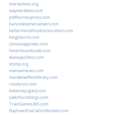
marianlives.org
waywardtees.com
pidfloorsexpress.com
bancodevenezuelaen.com
bettermoodfoodcorporation.com
hingstonnt.com
chooseagender.com
hoverboardssale.com
alaskapolitics.com
stsmp.org
manoelneves.com
mandelaeffectlibrary.com
roselynns.com
balanceyoganj.com
salesforceblogs.com
TrainGames365.com
BaytownEvaCationRentals.com