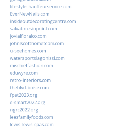
lifestylechauffeurservice.com
EverNewNails.com
insideoutdecoratingcentre.com
salvatoresinpoint.com
jovialfloralco.com
johnlscotthometeam.com
u-seehomes.com
watersportslagonissi.com
mischieffashion.com
eduwyre.com
retro-interiors.com
theblvd-boise.com
fpet2023.org
e-smart2022.org
ngrc2022.org
leesfamilyfoods.com
lewis-lewis-cpas.com