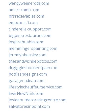
wendyweimerdds.com
ameri-camp.com
hrsreceivables.com
empconst1.com
cinderella-support.com
bigpinkrestaurant.com
inspirehuahin.com
memmingerspainting.com
jeremypbeasley.com
thesandwichdepotcos.com
drgiggleshouseofpain.com
hotflashdesigns.com
garagenadeau.com
lifestylechauffeurservice.com
EverNewNails.com
insideoutdecoratingcentre.com
salvatoresinpoint.com