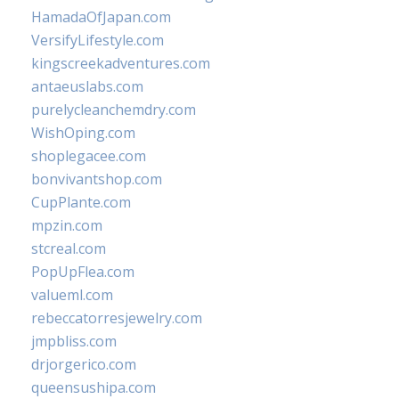
HamadaOfJapan.com
VersifyLifestyle.com
kingscreekadventures.com
antaeuslabs.com
purelycleanchemdry.com
WishOping.com
shoplegacee.com
bonvivantshop.com
CupPlante.com
mpzin.com
stcreal.com
PopUpFlea.com
valueml.com
rebeccatorresjewelry.com
jmpbliss.com
drjorgerico.com
queensushipa.com