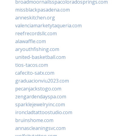
broadmoornailsspacoloradosprings.com
missblackpasadena.com
anneskitchen.org
valenciamarketytaqueria.com
reefrecordsllc.com
alawaffle.com
aryouthfishing.com
united-basketball.com
tios-tacos.com
cafecito-satx.com
graduacionviu2023.com
pecanjackstogo.com
zengardendayspa.com
sparklejewelryinc.com
ironcladtattoostudio.com
bruinshome.com
annascleaningsvc.com
wolfcitytattoo.com