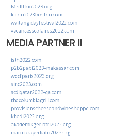
MedItRio2023.org
lcicon2023boston.com
waitangidayfestival2022.com
vacancesscolaires2022.com
MEDIA PARTNER II
isth2022.com
p2b2pabi2023-makassar.com
wocfparis2023.org
sinc2023.com
scdlqatar2022-qa.com
thecolumbiagrill.com
provisionscheeseandwineshoppe.com
khedi2023.org
akademikgeriatri2023.org
marmarapediatri2023.org