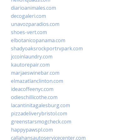
diarioanimales.com
decogaleri.com
unavozparadios.com
shoes-vert.com
elbotanicopanama.com
shadyoaksrockportrvpark.com
jccoinlaundry.com
kautorepair.com
marjaeswinebar.com
elmazatlanclinton.com
ideacoffeenyc.com
odieschillicothe.com
lacantinitagalesburg.com
pizzadeliverybristol.com
greenstarsmogcheck.com
happypawspl.com
callahansautoservicecenter.com