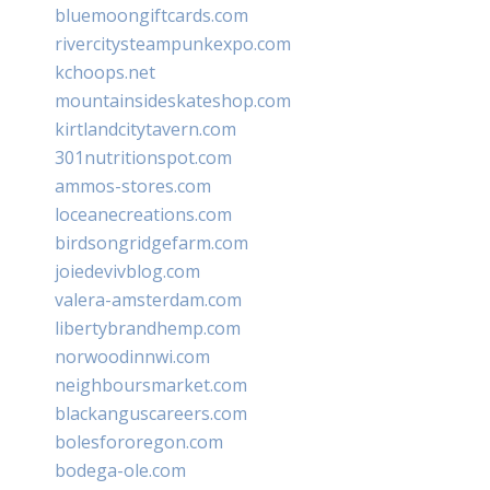
bluemoongiftcards.com
rivercitysteampunkexpo.com
kchoops.net
mountainsideskateshop.com
kirtlandcitytavern.com
301nutritionspot.com
ammos-stores.com
loceanecreations.com
birdsongridgefarm.com
joiedevivblog.com
valera-amsterdam.com
libertybrandhemp.com
norwoodinnwi.com
neighboursmarket.com
blackanguscareers.com
bolesfororegon.com
bodega-ole.com