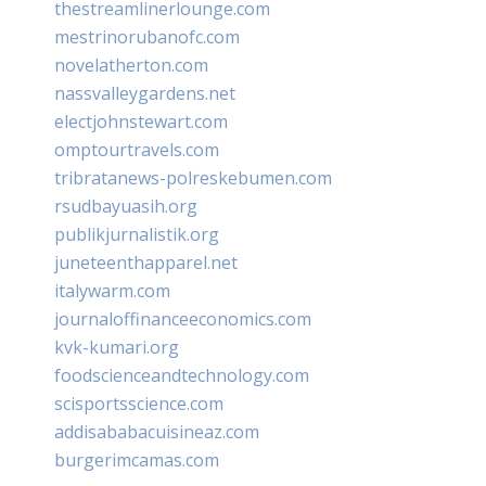
thestreamlinerlounge.com
mestrinorubanofc.com
novelatherton.com
nassvalleygardens.net
electjohnstewart.com
omptourtravels.com
tribratanews-polreskebumen.com
rsudbayuasih.org
publikjurnalistik.org
juneteenthapparel.net
italywarm.com
journaloffinanceeconomics.com
kvk-kumari.org
foodscienceandtechnology.com
scisportsscience.com
addisababacuisineaz.com
burgerimcamas.com