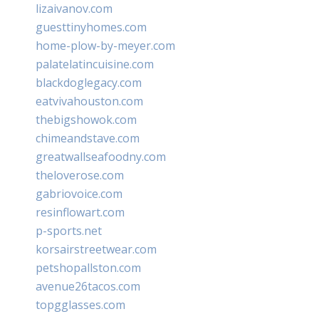
lizaivanov.com
guesttinyhomes.com
home-plow-by-meyer.com
palatelatincuisine.com
blackdoglegacy.com
eatvivahouston.com
thebigshowok.com
chimeandstave.com
greatwallseafoodny.com
theloverose.com
gabriovoice.com
resinflowart.com
p-sports.net
korsairstreetwear.com
petshopallston.com
avenue26tacos.com
topgglasses.com