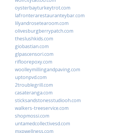
oysterbayturkeytrot.com
lafronterarestauranteybar.com
lilyandrosetearoom.com
olivesburgberrypatch.com
theslushkids.com
giobastian.com
glpascensori.com
rifloorepoxy.com
woolleymillingandpaving.com
uptonpvd.com
2troublegrill.com
casateranga.com
sticksandstonesstudiooh.com
walkers-treeservice.com
shopmossi.com
untamedcollectivesd.com
mxpwellness.com