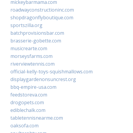
mickeybarmama.com
roadwayconstructioninc.com
shopdragonflyboutique.com
sportszilla.org
batchprovisionsbar.com
brasserie-gobette.com
musicrearte.com
morseysfarms.com
riverviewtennis.com
official-kelly-toys-squishmallows.com
displaygardenonsuncrest.org
bbq-empire-usa.com
feedstoreva.com
drogopets.com
ediblechalk.com
tabletennisnearme.com
oaksofa.com