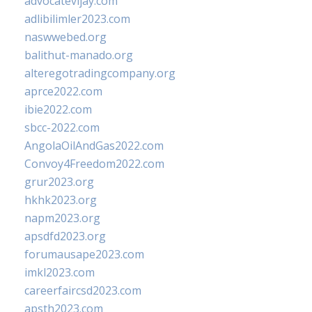
advocatevijay.com
adlibilimler2023.com
naswwebed.org
balithut-manado.org
alteregotradingcompany.org
aprce2022.com
ibie2022.com
sbcc-2022.com
AngolaOilAndGas2022.com
Convoy4Freedom2022.com
grur2023.org
hkhk2023.org
napm2023.org
apsdfd2023.org
forumausape2023.com
imkl2023.com
careerfaircsd2023.com
apsth2023.com