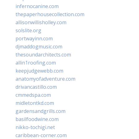
infernocanine.com
thepaperhousecollection.com
allisonwillisholley.com
solslite.org
portwayinn.com
djmaddogmusic.com
thesoundarchitects.com
allin1roofing.com
keepjudgewebb.com
anatomyofadventure.com
drivancastillo.com
cmmedspa.com
midletontkd.com
gardensandgrills.com
basilfoodwine.com
nikko-tochigi.net
caribbean-corner.com