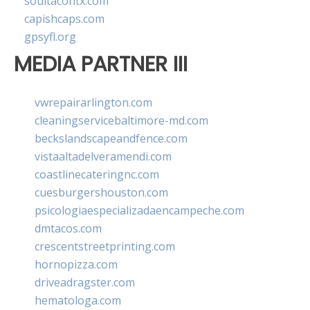
soultacohtx.com
capishcaps.com
gpsyfl.org
MEDIA PARTNER III
vwrepairarlington.com
cleaningservicebaltimore-md.com
beckslandscapeandfence.com
vistaaltadelveramendi.com
coastlinecateringnc.com
cuesburgershouston.com
psicologiaespecializadaencampeche.com
dmtacos.com
crescentstreetprinting.com
hornopizza.com
driveadragster.com
hematologa.com