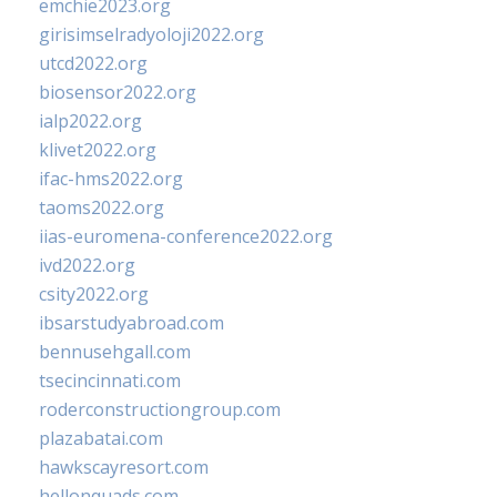
emchie2023.org
girisimselradyoloji2022.org
utcd2022.org
biosensor2022.org
ialp2022.org
klivet2022.org
ifac-hms2022.org
taoms2022.org
iias-euromena-conference2022.org
ivd2022.org
csity2022.org
ibsarstudyabroad.com
bennusehgall.com
tsecincinnati.com
roderconstructiongroup.com
plazabatai.com
hawkscayresort.com
hellonquads.com