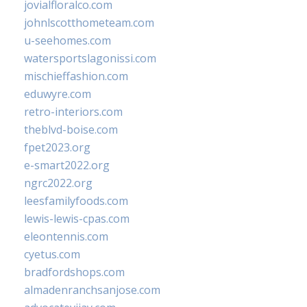
jovialfloralco.com
johnlscotthometeam.com
u-seehomes.com
watersportslagonissi.com
mischieffashion.com
eduwyre.com
retro-interiors.com
theblvd-boise.com
fpet2023.org
e-smart2022.org
ngrc2022.org
leesfamilyfoods.com
lewis-lewis-cpas.com
eleontennis.com
cyetus.com
bradfordshops.com
almadenranchsanjose.com