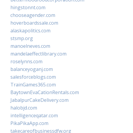
hingstonnt.com
chooseagender.com
hoverboardssale.com
alaskapolitics.com
stsmp.org
manoelneves.com
mandelaeffectlibrary.com
roselynns.com
balanceyoganj.com
salesforceblogs.com
TrainGames365.com
BaytownEvaCationRentals.com
JabalpurCakeDelivery.com
halobjd.com
intelligenceqatar.com
PikaPikaApp.com
takecareofbusinessdfw.org