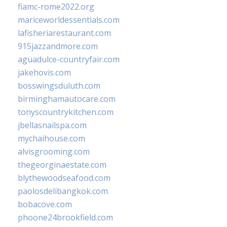
fiamc-rome2022.org
mariceworldessentials.com
lafisheriarestaurant.com
915jazzandmore.com
aguadulce-countryfair.com
jakehovis.com
bosswingsduluth.com
birminghamautocare.com
tonyscountrykitchen.com
jbellasnailspa.com
mychaihouse.com
alvisgrooming.com
thegeorginaestate.com
blythewoodseafood.com
paolosdelibangkok.com
bobacove.com
phoone24brookfield.com