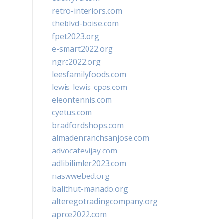
retro-interiors.com
theblvd-boise.com
fpet2023.org
e-smart2022.org
ngrc2022.org
leesfamilyfoods.com
lewis-lewis-cpas.com
eleontennis.com
cyetus.com
bradfordshops.com
almadenranchsanjose.com
advocatevijay.com
adlibilimler2023.com
naswwebed.org
balithut-manado.org
alteregotradingcompany.org
aprce2022.com