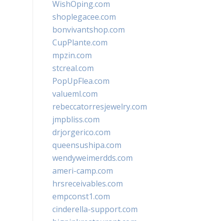
WishOping.com
shoplegacee.com
bonvivantshop.com
CupPlante.com
mpzin.com
stcreal.com
PopUpFlea.com
valueml.com
rebeccatorresjewelry.com
jmpbliss.com
drjorgerico.com
queensushipa.com
wendyweimerdds.com
ameri-camp.com
hrsreceivables.com
empconst1.com
cinderella-support.com