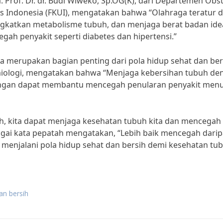
a. Prof. Dr. dr. Budi Wiweko, Sp.OG(K), dari Departemen Obst
as Indonesia (FKUI), mengatakan bahwa “Olahraga teratur 
katkan metabolisme tubuh, dan menjaga berat badan idea
ah penyakit seperti diabetes dan hipertensi.”
 merupakan bagian penting dari pola hidup sehat dan ber
idemiologi, mengatakan bahwa “Menjaga kebersihan tubuh d
ungan dapat membantu mencegah penularan penyakit menu
h, kita dapat menjaga kesehatan tubuh kita dan mencegah
gai kata pepatah mengatakan, “Lebih baik mencegah dari
k menjalani pola hidup sehat dan bersih demi kesehatan tu
an bersih