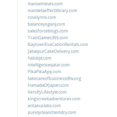
manoelneves.com
mandelaeffectlibrary.com
roselynns.com
balanceyoganj.com
salesforceblogs.com
TrainGames365.com
BaytownEvaCationRentals.com
JabalpurCakeDelivery.com
halobjd.com
intelligenceqatar.com
PikaPikaApp.com
takecareofbusinessdfw.org
HamadaOfJapan.com
VersifyLifestyle.com
kingscreekadventures.com
antaeuslabs.com
purelycleanchemdry.com