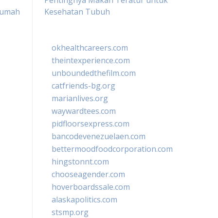
Pentingnya Makan Teratur untuk
Rumah
Kesehatan Tubuh
okhealthcareers.com
theintexperience.com
unboundedthefilm.com
catfriends-bg.org
marianlives.org
waywardtees.com
pidfloorsexpress.com
bancodevenezuelaen.com
bettermoodfoodcorporation.com
hingstonnt.com
chooseagender.com
hoverboardssale.com
alaskapolitics.com
stsmp.org