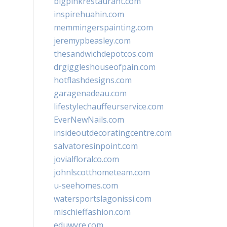
bigpinkrestaurant.com
inspirehuahin.com
memmingerspainting.com
jeremypbeasley.com
thesandwichdepotcos.com
drgiggleshouseofpain.com
hotflashdesigns.com
garagenadeau.com
lifestylechauffeurservice.com
EverNewNails.com
insideoutdecoratingcentre.com
salvatoresinpoint.com
jovialfloralco.com
johnlscotthometeam.com
u-seehomes.com
watersportslagonissi.com
mischieffashion.com
eduwyre.com