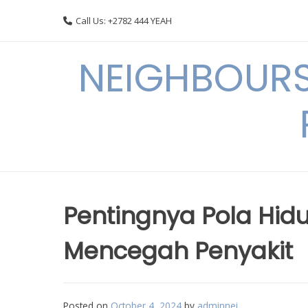
Skip
Call Us: +2782 444 YEAH
to
content
NEIGHBOURS
Pentingnya Pola Hid
Mencegah Penyakit
Posted on
October 4, 2024
by
adminnei