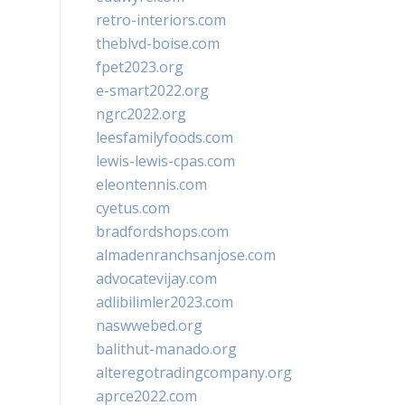
retro-interiors.com
theblvd-boise.com
fpet2023.org
e-smart2022.org
ngrc2022.org
leesfamilyfoods.com
lewis-lewis-cpas.com
eleontennis.com
cyetus.com
bradfordshops.com
almadenranchsanjose.com
advocatevijay.com
adlibilimler2023.com
naswwebed.org
balithut-manado.org
alteregotradingcompany.org
aprce2022.com