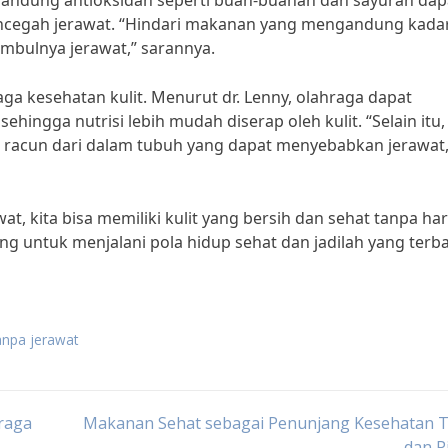
ngandung antioksidan seperti buah-buahan dan sayuran dap
cegah jerawat. “Hindari makanan yang mengandung kadar
imbulnya jerawat,” sarannya.
ga kesehatan kulit. Menurut dr. Lenny, olahraga dapat
hingga nutrisi lebih mudah diserap oleh kulit. “Selain itu,
racun dari dalam tubuh yang dapat menyebabkan jerawat,
t, kita bisa memiliki kulit yang bersih dan sehat tanpa ha
ang untuk menjalani pola hidup sehat dan jadilah yang terba
anpa jerawat
raga
Makanan Sehat sebagai Penunjang Kesehatan 
dan P