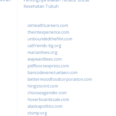
Pentingnya Makan Teratur untuk
Kesehatan Tubuh
okhealthcareers.com
theintexperience.com
unboundedthefilm.com
catfriends-bg.org
marianlives.org
waywardtees.com
pidfloorsexpress.com
bancodevenezuelaen.com
bettermoodfoodcorporation.com
hingstonnt.com
chooseagender.com
hoverboardssale.com
alaskapolitics.com
stsmp.org