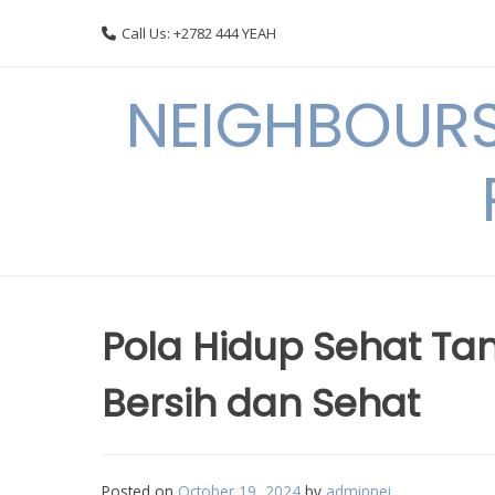
Skip
Call Us: +2782 444 YEAH
to
content
NEIGHBOURS
Pola Hidup Sehat Tan
Bersih dan Sehat
Posted on
October 19, 2024
by
adminnei