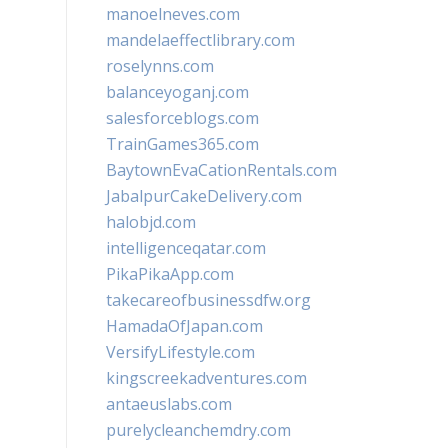
manoelneves.com
mandelaeffectlibrary.com
roselynns.com
balanceyoganj.com
salesforceblogs.com
TrainGames365.com
BaytownEvaCationRentals.com
JabalpurCakeDelivery.com
halobjd.com
intelligenceqatar.com
PikaPikaApp.com
takecareofbusinessdfw.org
HamadaOfJapan.com
VersifyLifestyle.com
kingscreekadventures.com
antaeuslabs.com
purelycleanchemdry.com