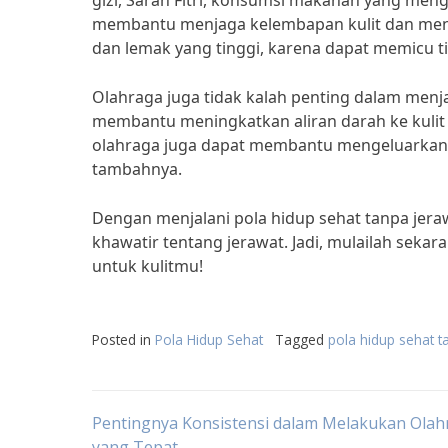
gizi, Sarah Fitri, konsumsi makanan yang me
membantu menjaga kelembapan kulit dan men
dan lemak yang tinggi, karena dapat memicu t
Olahraga juga tidak kalah penting dalam menja
membantu meningkatkan aliran darah ke kulit se
olahraga juga dapat membantu mengeluarkan 
tambahnya.
Dengan menjalani pola hidup sehat tanpa jerawa
khawatir tentang jerawat. Jadi, mulailah sekar
untuk kulitmu!
Posted in
Pola Hidup Sehat
Tagged
pola hidup sehat t
Post
Pentingnya Konsistensi dalam Melakukan Olah
yang Tepat