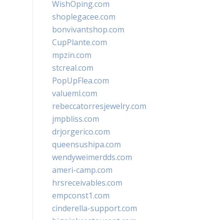
WishOping.com
shoplegacee.com
bonvivantshop.com
CupPlante.com
mpzin.com
stcreal.com
PopUpFlea.com
valueml.com
rebeccatorresjewelry.com
jmpbliss.com
drjorgerico.com
queensushipa.com
wendyweimerdds.com
ameri-camp.com
hrsreceivables.com
empconst1.com
cinderella-support.com