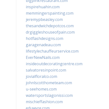
bigpinkrestaurant.com
inspirehuahin.com
memmingerspainting.com
jeremypbeasley.com
thesandwichdepotcos.com
drgiggleshouseofpain.com
hotflashdesigns.com
garagenadeau.com
lifestylechauffeurservice.com
EverNewNails.com
insideoutdecoratingcentre.com
salvatoresinpoint.com
jovialfloralco.com
johnlscotthometeam.com
u-seehomes.com
watersportslagonissi.com
mischieffashion.com
eduwyre.com