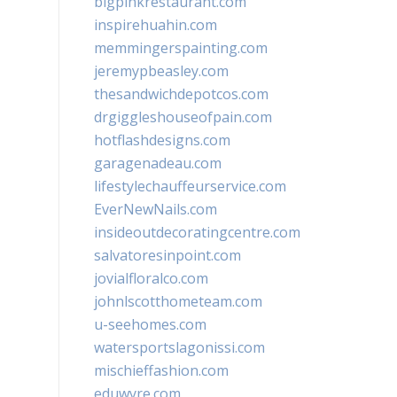
bigpinkrestaurant.com
inspirehuahin.com
memmingerspainting.com
jeremypbeasley.com
thesandwichdepotcos.com
drgiggleshouseofpain.com
hotflashdesigns.com
garagenadeau.com
lifestylechauffeurservice.com
EverNewNails.com
insideoutdecoratingcentre.com
salvatoresinpoint.com
jovialfloralco.com
johnlscotthometeam.com
u-seehomes.com
watersportslagonissi.com
mischieffashion.com
eduwyre.com