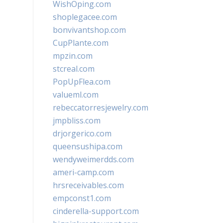
WishOping.com
shoplegacee.com
bonvivantshop.com
CupPlante.com
mpzin.com
stcreal.com
PopUpFlea.com
valueml.com
rebeccatorresjewelry.com
jmpbliss.com
drjorgerico.com
queensushipa.com
wendyweimerdds.com
ameri-camp.com
hrsreceivables.com
empconst1.com
cinderella-support.com