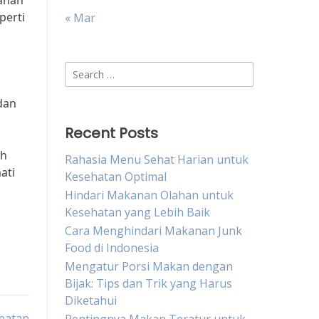
anan
perti
« Mar
Search
for:
dan
Recent Posts
uh
Rahasia Menu Sehat Harian untuk
ati
Kesehatan Optimal
Hindari Makanan Olahan untuk
Kesehatan yang Lebih Baik
Cara Menghindari Makanan Junk
Food di Indonesia
Mengatur Porsi Makan dengan
Bijak: Tips dan Trik yang Harus
Diketahui
ehatan