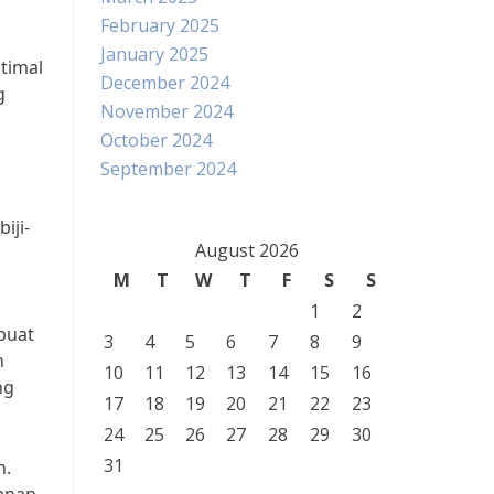
February 2025
January 2025
timal
December 2024
g
November 2024
n
October 2024
September 2024
iji-
August 2026
M
T
W
T
F
S
S
1
2
buat
3
4
5
6
7
8
9
n
10
11
12
13
14
15
16
ng
17
18
19
20
21
22
23
24
25
26
27
28
29
30
31
n.