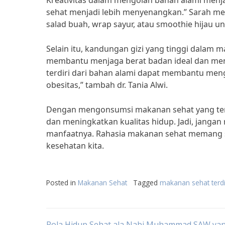
Kreativitas dalam mengolah bahan alami men
sehat menjadi lebih menyenangkan.” Sarah me
salad buah, wrap sayur, atau smoothie hijau u
Selain itu, kandungan gizi yang tinggi dalam 
membantu menjaga berat badan ideal dan men
terdiri dari bahan alami dapat membantu mengur
obesitas,” tambah dr. Tania Alwi.
Dengan mengonsumsi makanan sehat yang terb
dan meningkatkan kualitas hidup. Jadi, jang
manfaatnya. Rahasia makanan sehat memang s
kesehatan kita.
Posted in
Makanan Sehat
Tagged
makanan sehat terdir
Pola Hidup Sehat ala Nabi Muhammad SAW yan