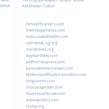
Pentingnya Makan Teratur untuk
timal
Kesehatan Tubuh
okhealthcareers.com
theintexperience.com
unboundedthefilm.com
catfriends-bg.org
marianlives.org
waywardtees.com
pidfloorsexpress.com
bancodevenezuelaen.com
bettermoodfoodcorporation.com
hingstonnt.com
chooseagender.com
hoverboardssale.com
alaskapolitics.com
stsmp.org