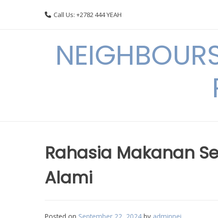
Skip
Call Us: +2782 444 YEAH
to
content
NEIGHBOURS
Rahasia Makanan Seh
Alami
Posted on
September 22, 2024
by
adminnei