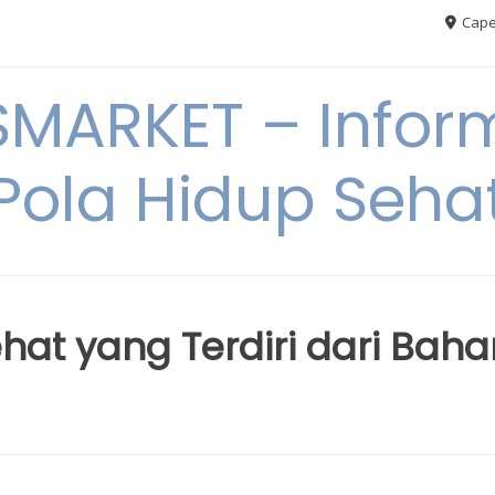
Cape
MARKET – Inform
Pola Hidup Seha
at yang Terdiri dari Baha