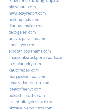
roderconstructiongroup.com
plazabatai.com
hawkscayresort.com
hellonquads.com
diarioanimales.com
decogaleri.com
unavozparadios.com
shoes-vert.com
elbotanicopanama.com
shadyoaksrockportrvpark.com
jccoinlaundry.com
kautorepair.com
marjaeswinebar.com
elmazatlanclinton.com
ideacoffeenyc.com
odieschillicothe.com
lacantinitagalesburg.com
pizzadeliverybristol.com