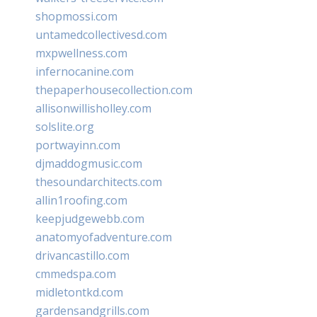
shopmossi.com
untamedcollectivesd.com
mxpwellness.com
infernocanine.com
thepaperhousecollection.com
allisonwillisholley.com
solslite.org
portwayinn.com
djmaddogmusic.com
thesoundarchitects.com
allin1roofing.com
keepjudgewebb.com
anatomyofadventure.com
drivancastillo.com
cmmedspa.com
midletontkd.com
gardensandgrills.com