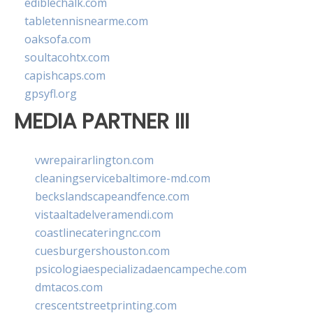
ediblechalk.com
tabletennisnearme.com
oaksofa.com
soultacohtx.com
capishcaps.com
gpsyfl.org
MEDIA PARTNER III
vwrepairarlington.com
cleaningservicebaltimore-md.com
beckslandscapeandfence.com
vistaaltadelveramendi.com
coastlinecateringnc.com
cuesburgershouston.com
psicologiaespecializadaencampeche.com
dmtacos.com
crescentstreetprinting.com