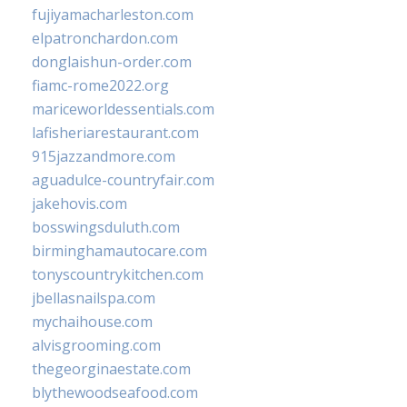
fujiyamacharleston.com
elpatronchardon.com
donglaishun-order.com
fiamc-rome2022.org
mariceworldessentials.com
lafisheriarestaurant.com
915jazzandmore.com
aguadulce-countryfair.com
jakehovis.com
bosswingsduluth.com
birminghamautocare.com
tonyscountrykitchen.com
jbellasnailspa.com
mychaihouse.com
alvisgrooming.com
thegeorginaestate.com
blythewoodseafood.com