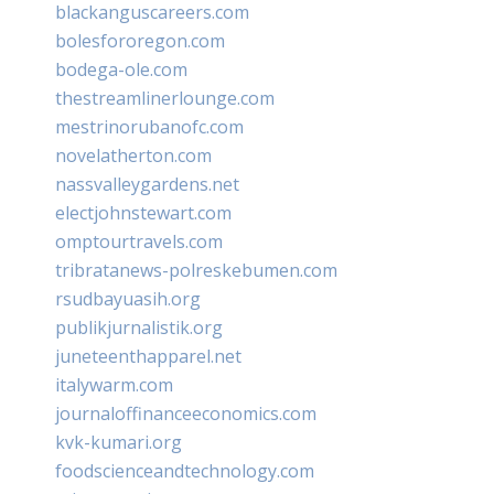
blackanguscareers.com
bolesfororegon.com
bodega-ole.com
thestreamlinerlounge.com
mestrinorubanofc.com
novelatherton.com
nassvalleygardens.net
electjohnstewart.com
omptourtravels.com
tribratanews-polreskebumen.com
rsudbayuasih.org
publikjurnalistik.org
juneteenthapparel.net
italywarm.com
journaloffinanceeconomics.com
kvk-kumari.org
foodscienceandtechnology.com