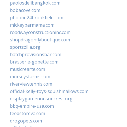
paolosdelibangkok.com
bobacove.com
phoone24brookfield.com
mickeybarmama.com
roadwayconstructioninc.com
shopdragonflyboutique.com
sportszilla.org
batchprovisionsbar.com
brasserie-gobette.com
musicrearte.com
morseysfarms.com
riverviewtennis.com
official-kelly-toys-squishmallows.com
displaygardenonsuncrest.org
bbq-empire-usa.com
feedstoreva.com
drogopets.com