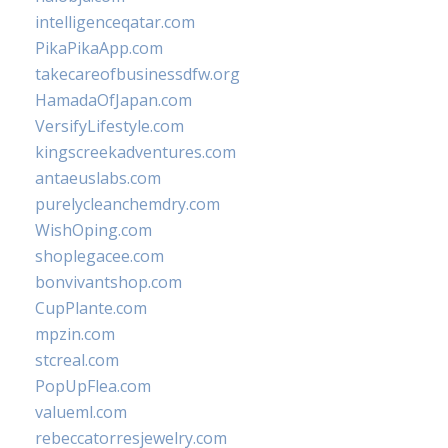
intelligenceqatar.com
PikaPikaApp.com
takecareofbusinessdfw.org
HamadaOfJapan.com
VersifyLifestyle.com
kingscreekadventures.com
antaeuslabs.com
purelycleanchemdry.com
WishOping.com
shoplegacee.com
bonvivantshop.com
CupPlante.com
mpzin.com
stcreal.com
PopUpFlea.com
valueml.com
rebeccatorresjewelry.com