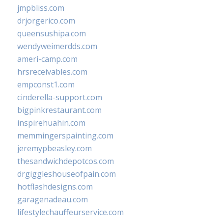
jmpbliss.com
drjorgerico.com
queensushipa.com
wendyweimerdds.com
ameri-camp.com
hrsreceivables.com
empconst1.com
cinderella-support.com
bigpinkrestaurant.com
inspirehuahin.com
memmingerspainting.com
jeremypbeasley.com
thesandwichdepotcos.com
drgiggleshouseofpain.com
hotflashdesigns.com
garagenadeau.com
lifestylechauffeurservice.com