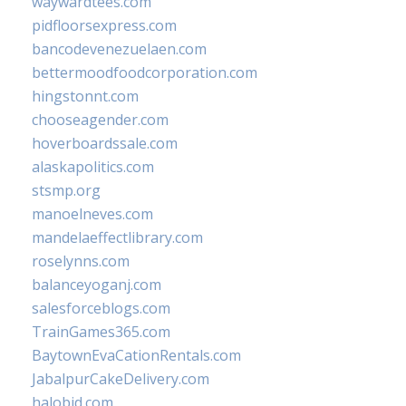
waywardtees.com
pidfloorsexpress.com
bancodevenezuelaen.com
bettermoodfoodcorporation.com
hingstonnt.com
chooseagender.com
hoverboardssale.com
alaskapolitics.com
stsmp.org
manoelneves.com
mandelaeffectlibrary.com
roselynns.com
balanceyoganj.com
salesforceblogs.com
TrainGames365.com
BaytownEvaCationRentals.com
JabalpurCakeDelivery.com
halobjd.com