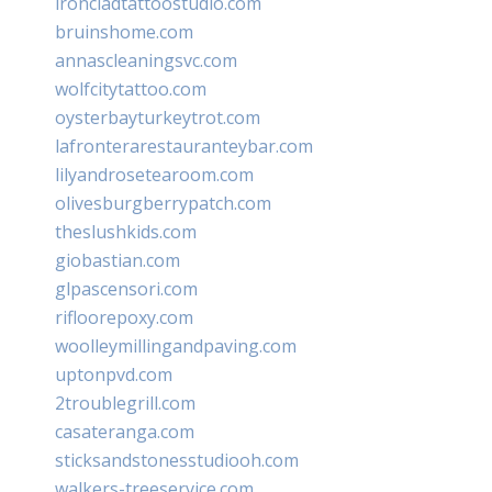
ironcladtattoostudio.com
bruinshome.com
annascleaningsvc.com
wolfcitytattoo.com
oysterbayturkeytrot.com
lafronterarestauranteybar.com
lilyandrosetearoom.com
olivesburgberrypatch.com
theslushkids.com
giobastian.com
glpascensori.com
rifloorepoxy.com
woolleymillingandpaving.com
uptonpvd.com
2troublegrill.com
casateranga.com
sticksandstonesstudiooh.com
walkers-treeservice.com