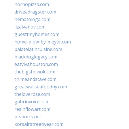
hornopizza.com
driveadragster.com
hematologa.com
lizaivanov.com
guesttinyhomes.com
home-plow-by-meyer.com
palatelatincuisine.com
blackdoglegacy.com
eatvivahouston.com
thebigshowok.com
chimeandstave.com
greatwallseafoodny.com
theloverose.com
gabriovoice.com
resinflowart.com
p-sports.net
korsairstreetwear.com