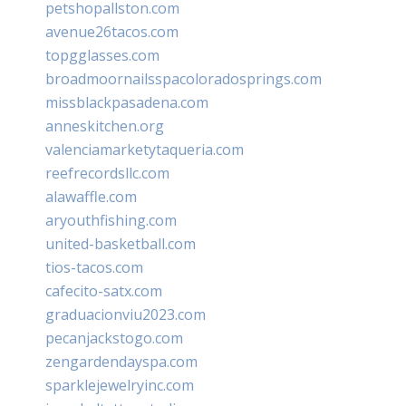
petshopallston.com
avenue26tacos.com
topgglasses.com
broadmoornailsspacoloradosprings.com
missblackpasadena.com
anneskitchen.org
valenciamarketytaqueria.com
reefrecordsllc.com
alawaffle.com
aryouthfishing.com
united-basketball.com
tios-tacos.com
cafecito-satx.com
graduacionviu2023.com
pecanjackstogo.com
zengardendayspa.com
sparklejewelryinc.com