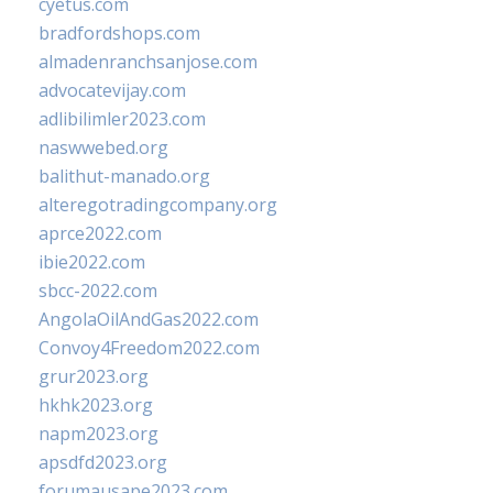
cyetus.com
bradfordshops.com
almadenranchsanjose.com
advocatevijay.com
adlibilimler2023.com
naswwebed.org
balithut-manado.org
alteregotradingcompany.org
aprce2022.com
ibie2022.com
sbcc-2022.com
AngolaOilAndGas2022.com
Convoy4Freedom2022.com
grur2023.org
hkhk2023.org
napm2023.org
apsdfd2023.org
forumausape2023.com