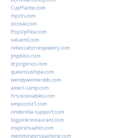
CupPlante.com
mpzin.com
stcreal.com
PopUpFlea.com
valueml.com
rebeccatorresjewelry.com
jmpbliss.com
drjorgerico.com
queensushipa.com
wendyweimerdds.com
ameri-camp.com
hrsreceivables.com
empconst1.com
cinderella-support.com
bigpinkrestaurant.com
inspirehuahin.com
memmingerspainting.com