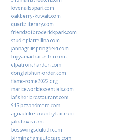
lovenailsspari.com
oakberry-kuwait.com
quartzliterary.com
friendsofbroderickpark.com
studiopiattellina.com
jannagrillspringfield.com
fujiyamacharleston.com
elpatronchardon.com
donglaishun-order.com
fiamc-rome2022.org
mariceworldessentials.com
lafisheriarestaurant.com
915jazzandmore.com
aguadulce-countryfair.com
jakehovis.com
bosswingsduluth.com
birminghamautocare.com