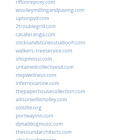
rifloorepoxy.com
woolleymillingandpaving.com
uptonpvd.com
2troublegrill.com
casateranga.com
sticksandstonesstudiooh.com
walkers-treeservice.com
shopmossi.com
untamedcollectivesd.com
mxpwellness.com
infernocanine.com
thepaperhousecollection.com
allisonwillisholley.com
solslite.org
portwayinn.com
djmaddogmusic.com
thesoundarchitects.com
allin1roofing.com