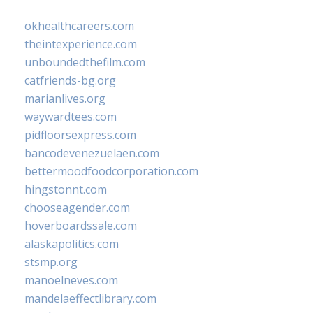
okhealthcareers.com
theintexperience.com
unboundedthefilm.com
catfriends-bg.org
marianlives.org
waywardtees.com
pidfloorsexpress.com
bancodevenezuelaen.com
bettermoodfoodcorporation.com
hingstonnt.com
chooseagender.com
hoverboardssale.com
alaskapolitics.com
stsmp.org
manoelneves.com
mandelaeffectlibrary.com