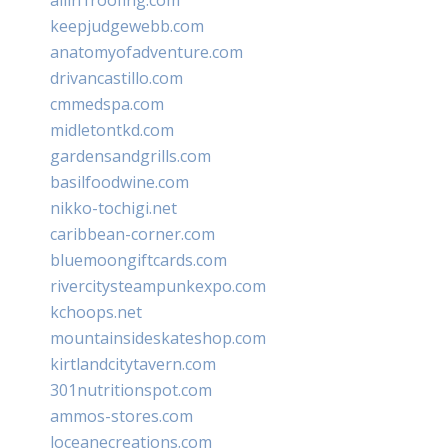
keepjudgewebb.com
anatomyofadventure.com
drivancastillo.com
cmmedspa.com
midletontkd.com
gardensandgrills.com
basilfoodwine.com
nikko-tochigi.net
caribbean-corner.com
bluemoongiftcards.com
rivercitysteampunkexpo.com
kchoops.net
mountainsideskateshop.com
kirtlandcitytavern.com
301nutritionspot.com
ammos-stores.com
loceanecreations.com