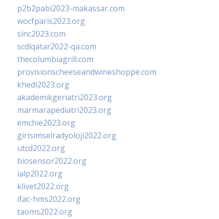
p2b2pabi2023-makassar.com
wocfparis2023.org
sinc2023.com
scdlqatar2022-qa.com
thecolumbiagrill.com
provisionscheeseandwineshoppe.com
khedi2023.org
akademikgeriatri2023.org
marmarapediatri2023.org
emchie2023.org
girisimselradyoloji2022.org
utcd2022.org
biosensor2022.org
ialp2022.org
klivet2022.org
ifac-hms2022.org
taoms2022.org