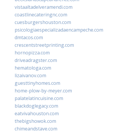
vistaaltadelveramendi.com
coastlinecateringnc.com
cuesburgershouston.com
psicologiaespecializadaencampeche.com
dmtacos.com
crescentstreetprinting.com
hornopizza.com
driveadragster.com
hematologa.com
lizaivanov.com
guesttinyhomes.com
home-plow-by-meyer.com
palatelatincuisine.com
blackdoglegacy.com
eatvivahouston.com
thebigshowok.com
chimeandstave.com