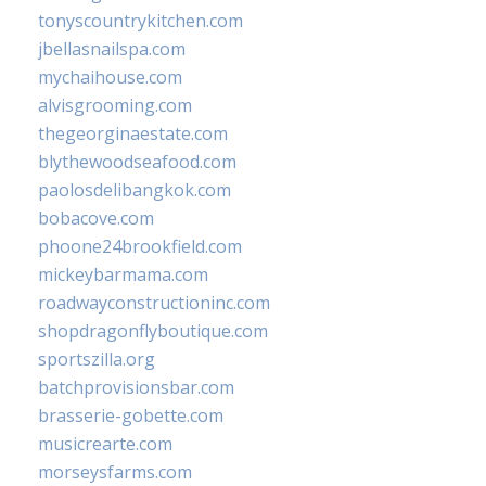
tonyscountrykitchen.com
jbellasnailspa.com
mychaihouse.com
alvisgrooming.com
thegeorginaestate.com
blythewoodseafood.com
paolosdelibangkok.com
bobacove.com
phoone24brookfield.com
mickeybarmama.com
roadwayconstructioninc.com
shopdragonflyboutique.com
sportszilla.org
batchprovisionsbar.com
brasserie-gobette.com
musicrearte.com
morseysfarms.com