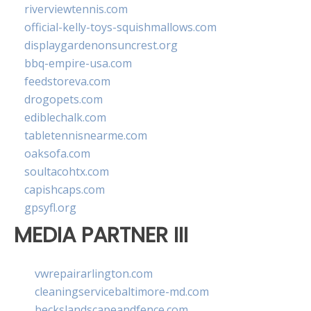
riverviewtennis.com
official-kelly-toys-squishmallows.com
displaygardenonsuncrest.org
bbq-empire-usa.com
feedstoreva.com
drogopets.com
ediblechalk.com
tabletennisnearme.com
oaksofa.com
soultacohtx.com
capishcaps.com
gpsyfl.org
MEDIA PARTNER III
vwrepairarlington.com
cleaningservicebaltimore-md.com
beckslandscapeandfence.com