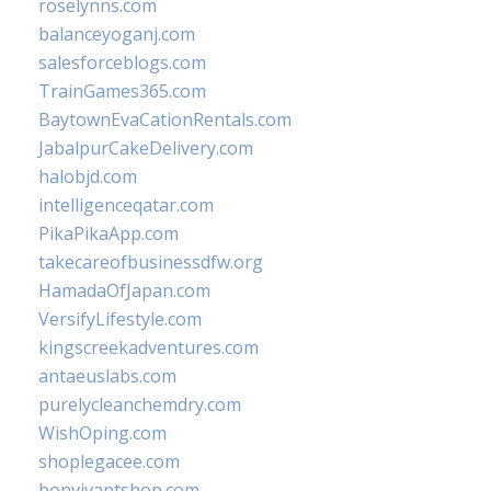
roselynns.com
balanceyoganj.com
salesforceblogs.com
TrainGames365.com
BaytownEvaCationRentals.com
JabalpurCakeDelivery.com
halobjd.com
intelligenceqatar.com
PikaPikaApp.com
takecareofbusinessdfw.org
HamadaOfJapan.com
VersifyLifestyle.com
kingscreekadventures.com
antaeuslabs.com
purelycleanchemdry.com
WishOping.com
shoplegacee.com
bonvivantshop.com