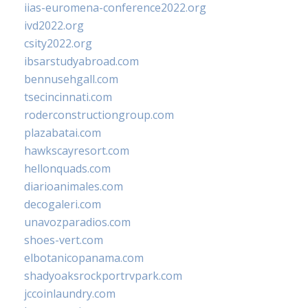
iias-euromena-conference2022.org
ivd2022.org
csity2022.org
ibsarstudyabroad.com
bennusehgall.com
tsecincinnati.com
roderconstructiongroup.com
plazabatai.com
hawkscayresort.com
hellonquads.com
diarioanimales.com
decogaleri.com
unavozparadios.com
shoes-vert.com
elbotanicopanama.com
shadyoaksrockportrvpark.com
jccoinlaundry.com