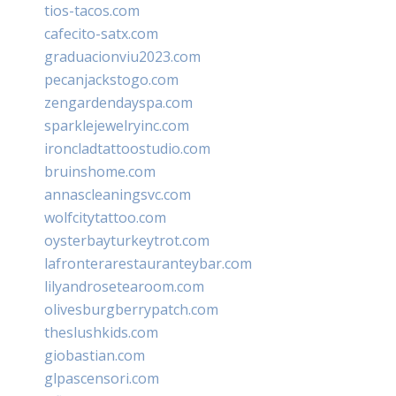
tios-tacos.com
cafecito-satx.com
graduacionviu2023.com
pecanjackstogo.com
zengardendayspa.com
sparklejewelryinc.com
ironcladtattoostudio.com
bruinshome.com
annascleaningsvc.com
wolfcitytattoo.com
oysterbayturkeytrot.com
lafronterarestauranteybar.com
lilyandrosetearoom.com
olivesburgberrypatch.com
theslushkids.com
giobastian.com
glpascensori.com