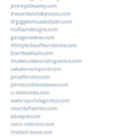
jeremypbeasley.com
thesandwichdepotcos.com
drgiggleshouseofpain.com
hotflashdesigns.com
garagenadeau.com
lifestylechauffeurservice.com
EverNewNails.com
insideoutdecoratingcentre.com
salvatoresinpoint.com
jovialfloralco.com
johnlscotthometeam.com
u-seehomes.com
watersportslagonissi.com
mischieffashion.com
eduwyre.com
retro-interiors.com
theblvd-boise.com