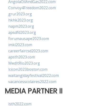
AngolaOilAndGas2022.com
Convoy4Freedom2022.com
grur2023.org
hkhk2023.org
napm2023.org
apsdfd2023.org
forumausape2023.com
imkl2023.com
careerfaircsd2023.com
apsth2023.com
MedItRio2023.org
lcicon2023boston.com
waitangidayfestival2022.com
vacancesscolaires2022.com
MEDIA PARTNER II
isth2022.com