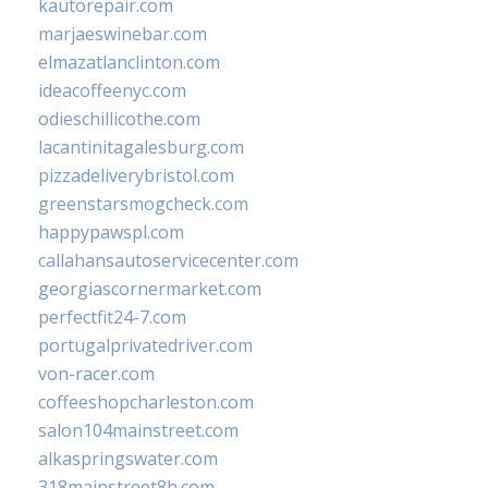
kautorepair.com
marjaeswinebar.com
elmazatlanclinton.com
ideacoffeenyc.com
odieschillicothe.com
lacantinitagalesburg.com
pizzadeliverybristol.com
greenstarsmogcheck.com
happypawspl.com
callahansautoservicecenter.com
georgiascornermarket.com
perfectfit24-7.com
portugalprivatedriver.com
von-racer.com
coffeeshopcharleston.com
salon104mainstreet.com
alkaspringswater.com
318mainstreet8h.com