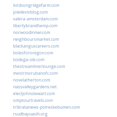
birdsongridgefarm.com
joiedevivblog.com
valera-amsterdam.com
libertybrandhemp.com
norwoodinnwi.com
neighboursmarket.com
blackanguscareers.com
bolesfororegon.com
bodega-ole.com
thestreamlinerlounge.com
mestrinorubanofc.com
novelatherton.com
nassvalleygardens.net
electjohnstewart.com
omptourtravels.com
tribratanews-polreskebumen.com
rsudbayuasih.org