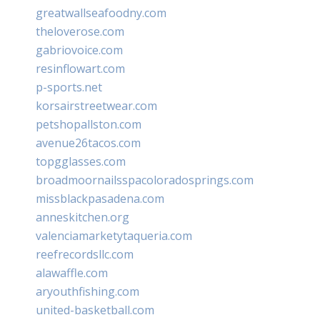
greatwallseafoodny.com
theloverose.com
gabriovoice.com
resinflowart.com
p-sports.net
korsairstreetwear.com
petshopallston.com
avenue26tacos.com
topgglasses.com
broadmoornailsspacoloradosprings.com
missblackpasadena.com
anneskitchen.org
valenciamarketytaqueria.com
reefrecordsllc.com
alawaffle.com
aryouthfishing.com
united-basketball.com