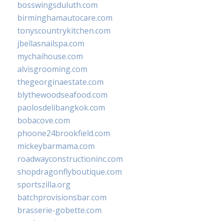
bosswingsduluth.com
birminghamautocare.com
tonyscountrykitchen.com
jbellasnailspa.com
mychaihouse.com
alvisgrooming.com
thegeorginaestate.com
blythewoodseafood.com
paolosdelibangkok.com
bobacove.com
phoone24brookfield.com
mickeybarmama.com
roadwayconstructioninc.com
shopdragonflyboutique.com
sportszilla.org
batchprovisionsbar.com
brasserie-gobette.com