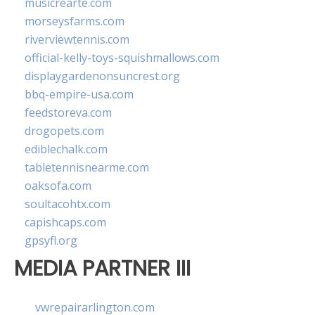
musicrearte.com
morseysfarms.com
riverviewtennis.com
official-kelly-toys-squishmallows.com
displaygardenonsuncrest.org
bbq-empire-usa.com
feedstoreva.com
drogopets.com
ediblechalk.com
tabletennisnearme.com
oaksofa.com
soultacohtx.com
capishcaps.com
gpsyfl.org
MEDIA PARTNER III
vwrepairarlington.com