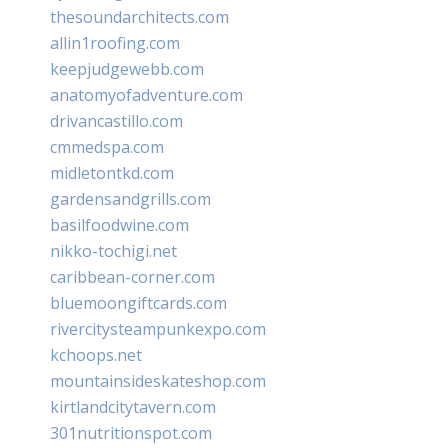
thesoundarchitects.com
allin1roofing.com
keepjudgewebb.com
anatomyofadventure.com
drivancastillo.com
cmmedspa.com
midletontkd.com
gardensandgrills.com
basilfoodwine.com
nikko-tochigi.net
caribbean-corner.com
bluemoongiftcards.com
rivercitysteampunkexpo.com
kchoops.net
mountainsideskateshop.com
kirtlandcitytavern.com
301nutritionspot.com