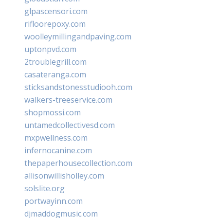
glpascensori.com
rifloorepoxy.com
woolleymillingandpaving.com
uptonpvd.com
2troublegrill.com
casateranga.com
sticksandstonesstudiooh.com
walkers-treeservice.com
shopmossi.com
untamedcollectivesd.com
mxpwellness.com
infernocanine.com
thepaperhousecollection.com
allisonwillisholley.com
solslite.org
portwayinn.com
djmaddogmusic.com