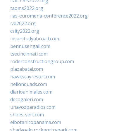
ifac-hms2022.org
taoms2022.org
iias-euromena-conference2022.org
ivd2022.org
csity2022.org
ibsarstudyabroad.com
bennusehgall.com
tsecincinnati.com
roderconstructiongroup.com
plazabatai.com
hawkscayresort.com
hellonquads.com
diarioanimales.com
decogaleri.com
unavozparadios.com
shoes-vert.com
elbotanicopanama.com
shadyoaksrockportrvpark.com