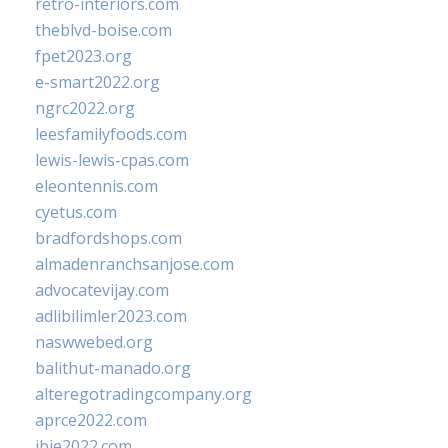
retro-interiors.com
theblvd-boise.com
fpet2023.org
e-smart2022.org
ngrc2022.org
leesfamilyfoods.com
lewis-lewis-cpas.com
eleontennis.com
cyetus.com
bradfordshops.com
almadenranchsanjose.com
advocatevijay.com
adlibilimler2023.com
naswwebed.org
balithut-manado.org
alteregotradingcompany.org
aprce2022.com
ibie2022.com