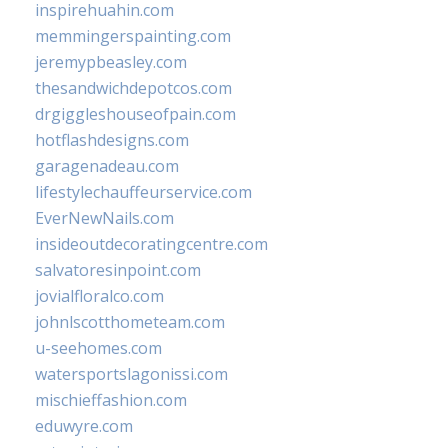
inspirehuahin.com
memmingerspainting.com
jeremypbeasley.com
thesandwichdepotcos.com
drgiggleshouseofpain.com
hotflashdesigns.com
garagenadeau.com
lifestylechauffeurservice.com
EverNewNails.com
insideoutdecoratingcentre.com
salvatoresinpoint.com
jovialfloralco.com
johnlscotthometeam.com
u-seehomes.com
watersportslagonissi.com
mischieffashion.com
eduwyre.com