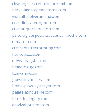
cleaningservicebaltimore-md.com
beckslandscapeandfence.com
vistaaltadelveramendi.com
coastlinecateringnc.com
cuesburgershouston.com
psicologiaespecializadaencampeche.com
dmtacos.com
crescentstreetprinting.com
hornopizza.com
driveadragster.com
hematologa.com
lizaivanov.com
guesttinyhomes.com
home-plow-by-meyer.com
palatelatincuisine.com
blackdoglegacy.com
eatvivahouston.com