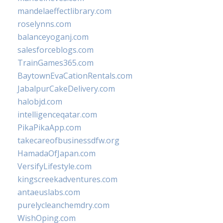
mandelaeffectlibrary.com
roselynns.com
balanceyoganj.com
salesforceblogs.com
TrainGames365.com
BaytownEvaCationRentals.com
JabalpurCakeDelivery.com
halobjd.com
intelligenceqatar.com
PikaPikaApp.com
takecareofbusinessdfw.org
HamadaOfJapan.com
VersifyLifestyle.com
kingscreekadventures.com
antaeuslabs.com
purelycleanchemdry.com
WishOping.com