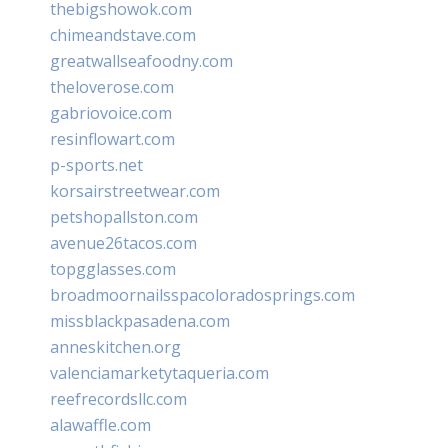
thebigshowok.com
chimeandstave.com
greatwallseafoodny.com
theloverose.com
gabriovoice.com
resinflowart.com
p-sports.net
korsairstreetwear.com
petshopallston.com
avenue26tacos.com
topgglasses.com
broadmoornailsspacoloradosprings.com
missblackpasadena.com
anneskitchen.org
valenciamarketytaqueria.com
reefrecordsllc.com
alawaffle.com