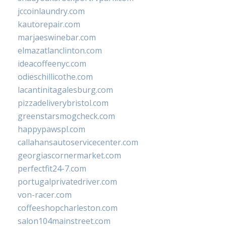
jccoinlaundry.com
kautorepair.com
marjaeswinebar.com
elmazatlanclinton.com
ideacoffeenyc.com
odieschillicothe.com
lacantinitagalesburg.com
pizzadeliverybristol.com
greenstarsmogcheck.com
happypawspl.com
callahansautoservicecenter.com
georgiascornermarket.com
perfectfit24-7.com
portugalprivatedriver.com
von-racer.com
coffeeshopcharleston.com
salon104mainstreet.com