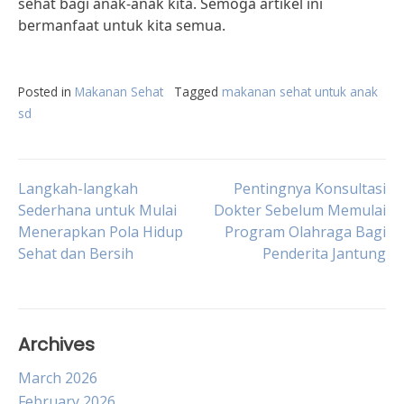
sehat bagi anak-anak kita. Semoga artikel ini
bermanfaat untuk kita semua.
Posted in
Makanan Sehat
Tagged
makanan sehat untuk anak
sd
Post
Langkah-langkah
Pentingnya Konsultasi
Sederhana untuk Mulai
Dokter Sebelum Memulai
Menerapkan Pola Hidup
Program Olahraga Bagi
navigation
Sehat dan Bersih
Penderita Jantung
Archives
March 2026
February 2026