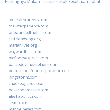
Pentingnya Makan Teratur untuk Kesehatan Tubuh
okhealthcareers.com
theintexperience.com
unboundedthefilm.com
catfriends-bg.org
marianlives.org
waywardtees.com
pidfloorsexpress.com
bancodevenezuelaen.com
bettermoodfoodcorporation.com
hingstonnt.com
chooseagender.com
hoverboardssale.com
alaskapolitics.com
stsmp.org
manoelneves.com