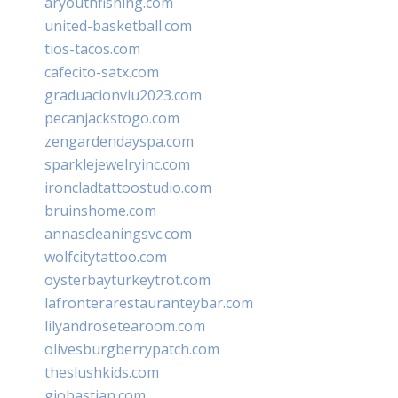
aryouthfishing.com
united-basketball.com
tios-tacos.com
cafecito-satx.com
graduacionviu2023.com
pecanjackstogo.com
zengardendayspa.com
sparklejewelryinc.com
ironcladtattoostudio.com
bruinshome.com
annascleaningsvc.com
wolfcitytattoo.com
oysterbayturkeytrot.com
lafronterarestauranteybar.com
lilyandrosetearoom.com
olivesburgberrypatch.com
theslushkids.com
giobastian.com