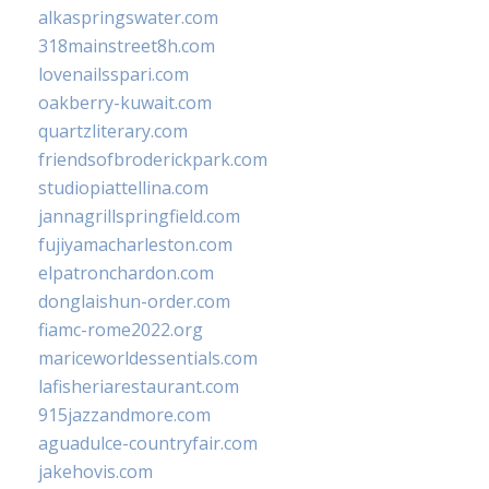
alkaspringswater.com
318mainstreet8h.com
lovenailsspari.com
oakberry-kuwait.com
quartzliterary.com
friendsofbroderickpark.com
studiopiattellina.com
jannagrillspringfield.com
fujiyamacharleston.com
elpatronchardon.com
donglaishun-order.com
fiamc-rome2022.org
mariceworldessentials.com
lafisheriarestaurant.com
915jazzandmore.com
aguadulce-countryfair.com
jakehovis.com