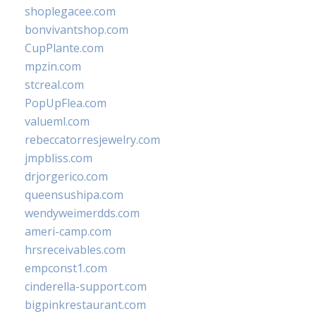
shoplegacee.com
bonvivantshop.com
CupPlante.com
mpzin.com
stcreal.com
PopUpFlea.com
valueml.com
rebeccatorresjewelry.com
jmpbliss.com
drjorgerico.com
queensushipa.com
wendyweimerdds.com
ameri-camp.com
hrsreceivables.com
empconst1.com
cinderella-support.com
bigpinkrestaurant.com