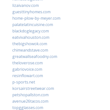
lizaivanov.com
guesttinyhomes.com
home-plow-by-meyer.com
palatelatincuisine.com
blackdoglegacy.com
eatvivahouston.com
thebigshowok.com
chimeandstave.com
greatwallseafoodny.com
theloverose.com
gabriovoice.com
resinflowart.com
p-sports.net
korsairstreetwear.com
petshopallston.com
avenue26tacos.com
topgglasses.com