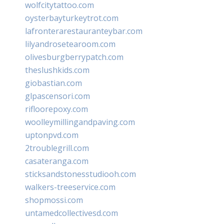
wolfcitytattoo.com
oysterbayturkeytrot.com
lafronterarestauranteybar.com
lilyandrosetearoom.com
olivesburgberrypatch.com
theslushkids.com
giobastian.com
glpascensori.com
rifloorepoxy.com
woolleymillingandpaving.com
uptonpvd.com
2troublegrill.com
casateranga.com
sticksandstonesstudiooh.com
walkers-treeservice.com
shopmossi.com
untamedcollectivesd.com