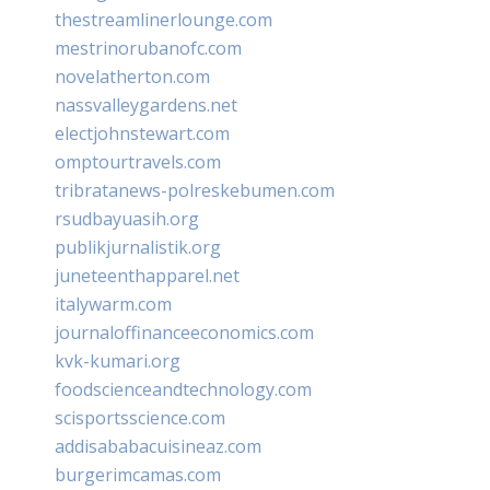
thestreamlinerlounge.com
mestrinorubanofc.com
novelatherton.com
nassvalleygardens.net
electjohnstewart.com
omptourtravels.com
tribratanews-polreskebumen.com
rsudbayuasih.org
publikjurnalistik.org
juneteenthapparel.net
italywarm.com
journaloffinanceeconomics.com
kvk-kumari.org
foodscienceandtechnology.com
scisportsscience.com
addisababacuisineaz.com
burgerimcamas.com