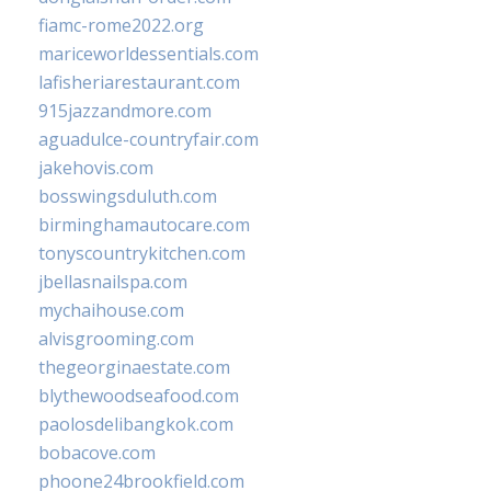
fiamc-rome2022.org
mariceworldessentials.com
lafisheriarestaurant.com
915jazzandmore.com
aguadulce-countryfair.com
jakehovis.com
bosswingsduluth.com
birminghamautocare.com
tonyscountrykitchen.com
jbellasnailspa.com
mychaihouse.com
alvisgrooming.com
thegeorginaestate.com
blythewoodseafood.com
paolosdelibangkok.com
bobacove.com
phoone24brookfield.com