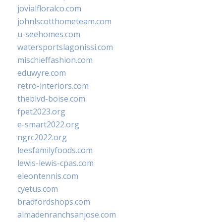
jovialfloralco.com
johnlscotthometeam.com
u-seehomes.com
watersportslagonissi.com
mischieffashion.com
eduwyre.com
retro-interiors.com
theblvd-boise.com
fpet2023.org
e-smart2022.org
ngrc2022.org
leesfamilyfoods.com
lewis-lewis-cpas.com
eleontennis.com
cyetus.com
bradfordshops.com
almadenranchsanjose.com