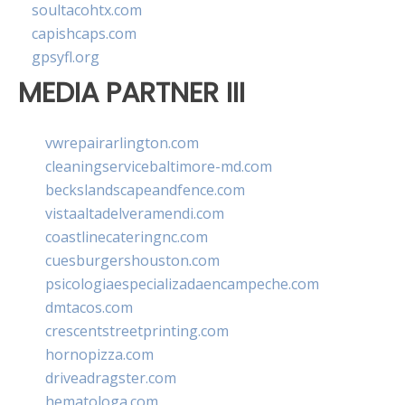
soultacohtx.com
capishcaps.com
gpsyfl.org
MEDIA PARTNER III
vwrepairarlington.com
cleaningservicebaltimore-md.com
beckslandscapeandfence.com
vistaaltadelveramendi.com
coastlinecateringnc.com
cuesburgershouston.com
psicologiaespecializadaencampeche.com
dmtacos.com
crescentstreetprinting.com
hornopizza.com
driveadragster.com
hematologa.com