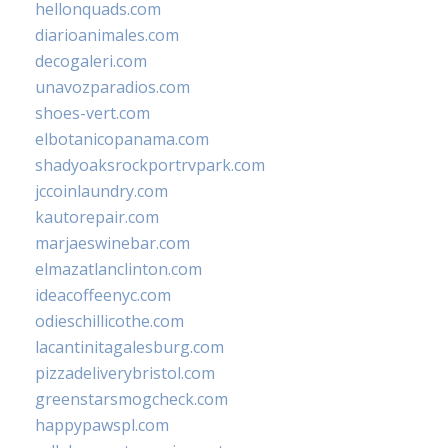
hellonquads.com
diarioanimales.com
decogaleri.com
unavozparadios.com
shoes-vert.com
elbotanicopanama.com
shadyoaksrockportrvpark.com
jccoinlaundry.com
kautorepair.com
marjaeswinebar.com
elmazatlanclinton.com
ideacoffeenyc.com
odieschillicothe.com
lacantinitagalesburg.com
pizzadeliverybristol.com
greenstarsmogcheck.com
happypawspl.com