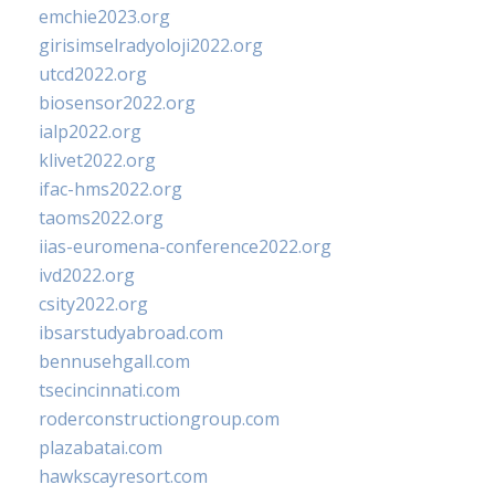
emchie2023.org
girisimselradyoloji2022.org
utcd2022.org
biosensor2022.org
ialp2022.org
klivet2022.org
ifac-hms2022.org
taoms2022.org
iias-euromena-conference2022.org
ivd2022.org
csity2022.org
ibsarstudyabroad.com
bennusehgall.com
tsecincinnati.com
roderconstructiongroup.com
plazabatai.com
hawkscayresort.com