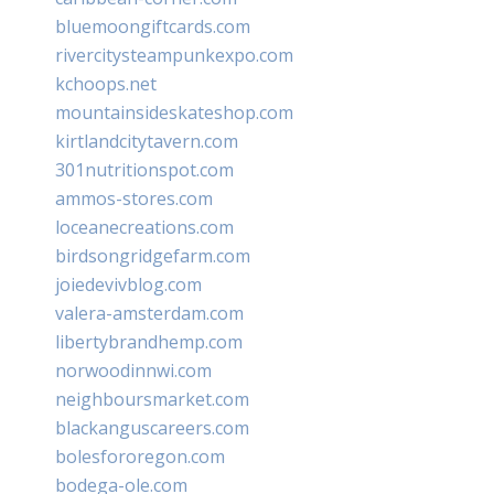
bluemoongiftcards.com
rivercitysteampunkexpo.com
kchoops.net
mountainsideskateshop.com
kirtlandcitytavern.com
301nutritionspot.com
ammos-stores.com
loceanecreations.com
birdsongridgefarm.com
joiedevivblog.com
valera-amsterdam.com
libertybrandhemp.com
norwoodinnwi.com
neighboursmarket.com
blackanguscareers.com
bolesfororegon.com
bodega-ole.com