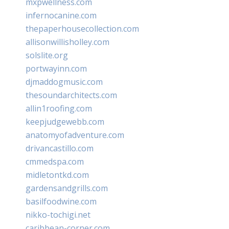
mxpwellness.com
infernocanine.com
thepaperhousecollection.com
allisonwillisholley.com
solslite.org
portwayinn.com
djmaddogmusic.com
thesoundarchitects.com
allin1roofing.com
keepjudgewebb.com
anatomyofadventure.com
drivancastillo.com
cmmedspa.com
midletontkd.com
gardensandgrills.com
basilfoodwine.com
nikko-tochigi.net
caribbean-corner.com