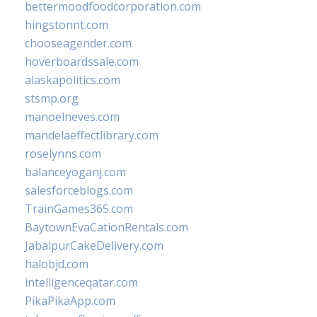
bettermoodfoodcorporation.com
hingstonnt.com
chooseagender.com
hoverboardssale.com
alaskapolitics.com
stsmp.org
manoelneves.com
mandelaeffectlibrary.com
roselynns.com
balanceyoganj.com
salesforceblogs.com
TrainGames365.com
BaytownEvaCationRentals.com
JabalpurCakeDelivery.com
halobjd.com
intelligenceqatar.com
PikaPikaApp.com