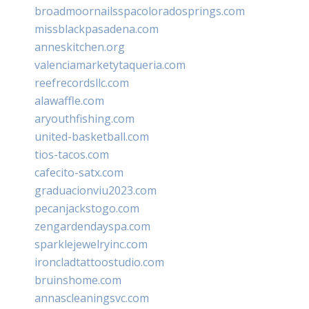
broadmoornailsspacoloradosprings.com
missblackpasadena.com
anneskitchen.org
valenciamarketytaqueria.com
reefrecordsllc.com
alawaffle.com
aryouthfishing.com
united-basketball.com
tios-tacos.com
cafecito-satx.com
graduacionviu2023.com
pecanjackstogo.com
zengardendayspa.com
sparklejewelryinc.com
ironcladtattoostudio.com
bruinshome.com
annascleaningsvc.com