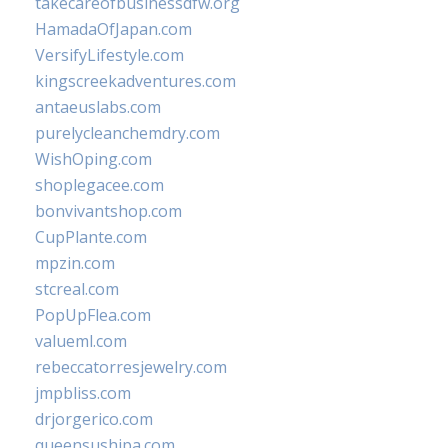
takecareofbusinessdfw.org
HamadaOfJapan.com
VersifyLifestyle.com
kingscreekadventures.com
antaeuslabs.com
purelycleanchemdry.com
WishOping.com
shoplegacee.com
bonvivantshop.com
CupPlante.com
mpzin.com
stcreal.com
PopUpFlea.com
valueml.com
rebeccatorresjewelry.com
jmpbliss.com
drjorgerico.com
queensushipa.com