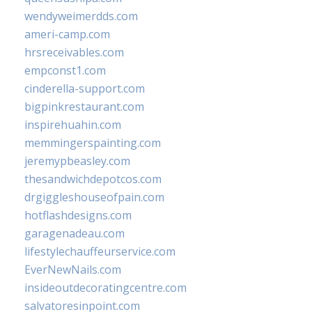
wendyweimerdds.com
ameri-camp.com
hrsreceivables.com
empconst1.com
cinderella-support.com
bigpinkrestaurant.com
inspirehuahin.com
memmingerspainting.com
jeremypbeasley.com
thesandwichdepotcos.com
drgiggleshouseofpain.com
hotflashdesigns.com
garagenadeau.com
lifestylechauffeurservice.com
EverNewNails.com
insideoutdecoratingcentre.com
salvatoresinpoint.com