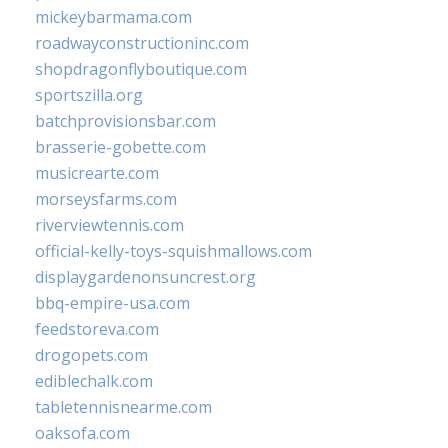
mickeybarmama.com
roadwayconstructioninc.com
shopdragonflyboutique.com
sportszilla.org
batchprovisionsbar.com
brasserie-gobette.com
musicrearte.com
morseysfarms.com
riverviewtennis.com
official-kelly-toys-squishmallows.com
displaygardenonsuncrest.org
bbq-empire-usa.com
feedstoreva.com
drogopets.com
ediblechalk.com
tabletennisnearme.com
oaksofa.com