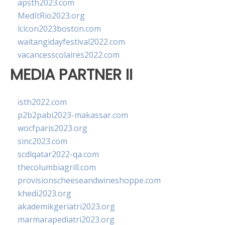
apsth2023.com
MedItRio2023.org
lcicon2023boston.com
waitangidayfestival2022.com
vacancesscolaires2022.com
MEDIA PARTNER II
isth2022.com
p2b2pabi2023-makassar.com
wocfparis2023.org
sinc2023.com
scdlqatar2022-qa.com
thecolumbiagrill.com
provisionscheeseandwineshoppe.com
khedi2023.org
akademikgeriatri2023.org
marmarapediatri2023.org