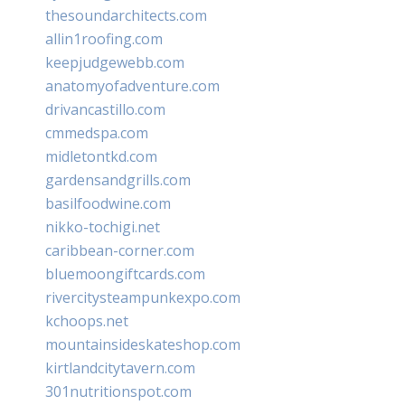
thesoundarchitects.com
allin1roofing.com
keepjudgewebb.com
anatomyofadventure.com
drivancastillo.com
cmmedspa.com
midletontkd.com
gardensandgrills.com
basilfoodwine.com
nikko-tochigi.net
caribbean-corner.com
bluemoongiftcards.com
rivercitysteampunkexpo.com
kchoops.net
mountainsideskateshop.com
kirtlandcitytavern.com
301nutritionspot.com