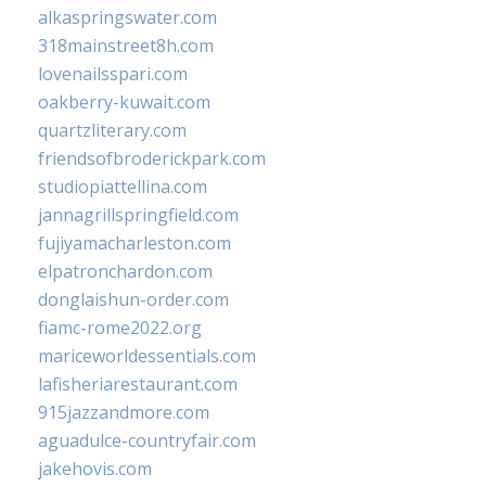
alkaspringswater.com
318mainstreet8h.com
lovenailsspari.com
oakberry-kuwait.com
quartzliterary.com
friendsofbroderickpark.com
studiopiattellina.com
jannagrillspringfield.com
fujiyamacharleston.com
elpatronchardon.com
donglaishun-order.com
fiamc-rome2022.org
mariceworldessentials.com
lafisheriarestaurant.com
915jazzandmore.com
aguadulce-countryfair.com
jakehovis.com