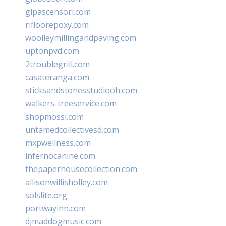
glpascensori.com
rifloorepoxy.com
woolleymillingandpaving.com
uptonpvd.com
2troublegrill.com
casateranga.com
sticksandstonesstudiooh.com
walkers-treeservice.com
shopmossi.com
untamedcollectivesd.com
mxpwellness.com
infernocanine.com
thepaperhousecollection.com
allisonwillisholley.com
solslite.org
portwayinn.com
djmaddogmusic.com