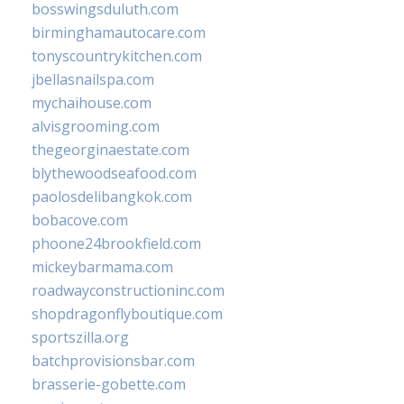
bosswingsduluth.com
birminghamautocare.com
tonyscountrykitchen.com
jbellasnailspa.com
mychaihouse.com
alvisgrooming.com
thegeorginaestate.com
blythewoodseafood.com
paolosdelibangkok.com
bobacove.com
phoone24brookfield.com
mickeybarmama.com
roadwayconstructioninc.com
shopdragonflyboutique.com
sportszilla.org
batchprovisionsbar.com
brasserie-gobette.com