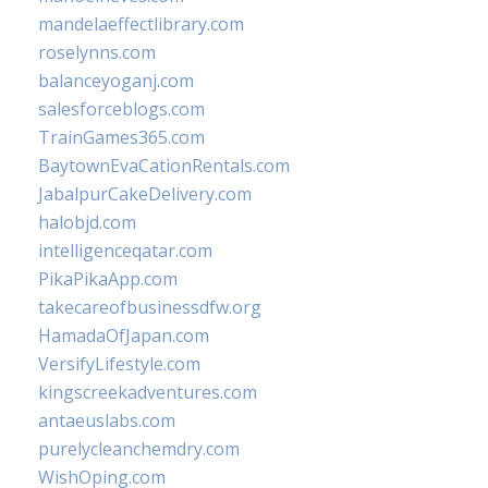
mandelaeffectlibrary.com
roselynns.com
balanceyoganj.com
salesforceblogs.com
TrainGames365.com
BaytownEvaCationRentals.com
JabalpurCakeDelivery.com
halobjd.com
intelligenceqatar.com
PikaPikaApp.com
takecareofbusinessdfw.org
HamadaOfJapan.com
VersifyLifestyle.com
kingscreekadventures.com
antaeuslabs.com
purelycleanchemdry.com
WishOping.com