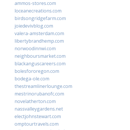
ammos-stores.com
loceanecreations.com
birdsongridgefarm.com
joiedevivblog.com
valera-amsterdam.com
libertybrandhemp.com
norwoodinnwi.com
neighboursmarket.com
blackanguscareers.com
bolesfororegon.com
bodega-ole.com
thestreamlinerlounge.com
mestrinorubanofc.com
novelatherton.com
nassvalleygardens.net
electjohnstewart.com
omptourtravels.com