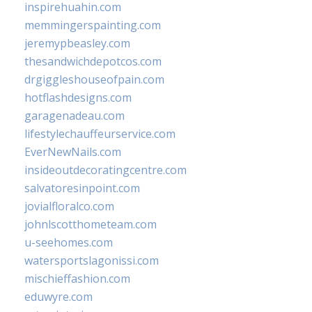
inspirehuahin.com
memmingerspainting.com
jeremypbeasley.com
thesandwichdepotcos.com
drgiggleshouseofpain.com
hotflashdesigns.com
garagenadeau.com
lifestylechauffeurservice.com
EverNewNails.com
insideoutdecoratingcentre.com
salvatoresinpoint.com
jovialfloralco.com
johnlscotthometeam.com
u-seehomes.com
watersportslagonissi.com
mischieffashion.com
eduwyre.com