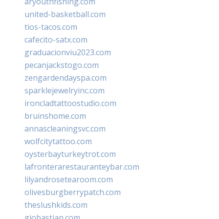
aryouthfishing.com
united-basketball.com
tios-tacos.com
cafecito-satx.com
graduacionviu2023.com
pecanjackstogo.com
zengardendayspa.com
sparklejewelryinc.com
ironcladtattoostudio.com
bruinshome.com
annascleaningsvc.com
wolfcitytattoo.com
oysterbayturkeytrot.com
lafronterarestauranteybar.com
lilyandrosetearoom.com
olivesburgberrypatch.com
theslushkids.com
giobastian.com