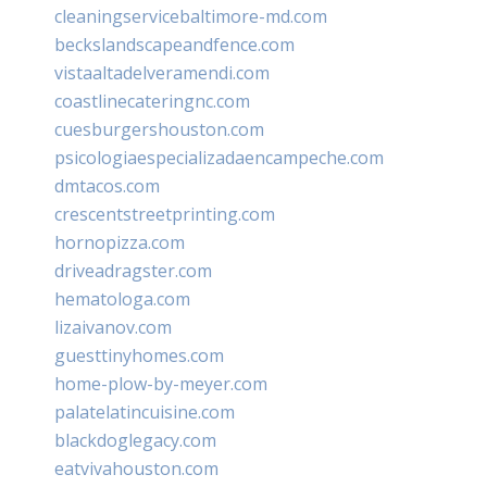
cleaningservicebaltimore-md.com
beckslandscapeandfence.com
vistaaltadelveramendi.com
coastlinecateringnc.com
cuesburgershouston.com
psicologiaespecializadaencampeche.com
dmtacos.com
crescentstreetprinting.com
hornopizza.com
driveadragster.com
hematologa.com
lizaivanov.com
guesttinyhomes.com
home-plow-by-meyer.com
palatelatincuisine.com
blackdoglegacy.com
eatvivahouston.com