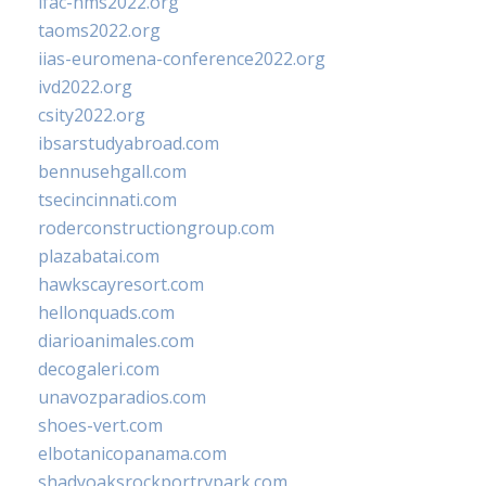
ifac-hms2022.org
taoms2022.org
iias-euromena-conference2022.org
ivd2022.org
csity2022.org
ibsarstudyabroad.com
bennusehgall.com
tsecincinnati.com
roderconstructiongroup.com
plazabatai.com
hawkscayresort.com
hellonquads.com
diarioanimales.com
decogaleri.com
unavozparadios.com
shoes-vert.com
elbotanicopanama.com
shadyoaksrockportrvpark.com