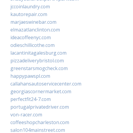
jccoinlaundry.com
kautorepair.com
marjaeswinebar.com
elmazatlanclinton.com
ideacoffeenyc.com
odieschillicothe.com
lacantinitagalesburg.com
pizzadeliverybristol.com
greenstarsmogcheck.com
happypawspl.com
callahansautoservicecenter.com
georgiascornermarket.com
perfectfit24-7.com
portugalprivatedriver.com
von-racer.com
coffeeshopcharleston.com
salon104mainstreet.com