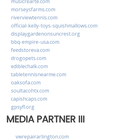
musicrearte.com
morseysfarms.com
riverviewtennis.com
official-kelly-toys-squishmallows.com
displaygardenonsuncrest.org
bbq-empire-usa.com
feedstoreva.com
drogopets.com
ediblechalk.com
tabletennisnearme.com
oaksofa.com
soultacohtx.com
capishcaps.com
gpsyfl.org
MEDIA PARTNER III
vwrepairarlington.com