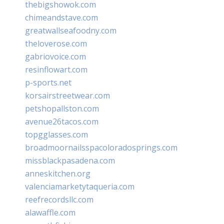
thebigshowok.com
chimeandstave.com
greatwallseafoodny.com
theloverose.com
gabriovoice.com
resinflowart.com
p-sports.net
korsairstreetwear.com
petshopallston.com
avenue26tacos.com
topgglasses.com
broadmoornailsspacoloradosprings.com
missblackpasadena.com
anneskitchen.org
valenciamarketytaqueria.com
reefrecordsllc.com
alawaffle.com