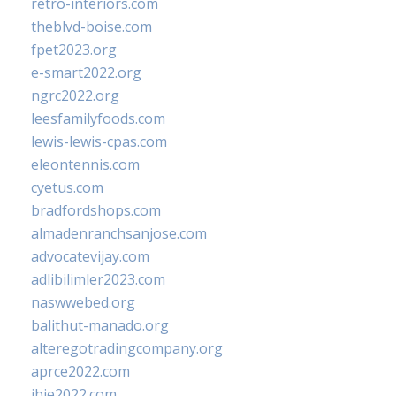
retro-interiors.com
theblvd-boise.com
fpet2023.org
e-smart2022.org
ngrc2022.org
leesfamilyfoods.com
lewis-lewis-cpas.com
eleontennis.com
cyetus.com
bradfordshops.com
almadenranchsanjose.com
advocatevijay.com
adlibilimler2023.com
naswwebed.org
balithut-manado.org
alteregotradingcompany.org
aprce2022.com
ibie2022.com