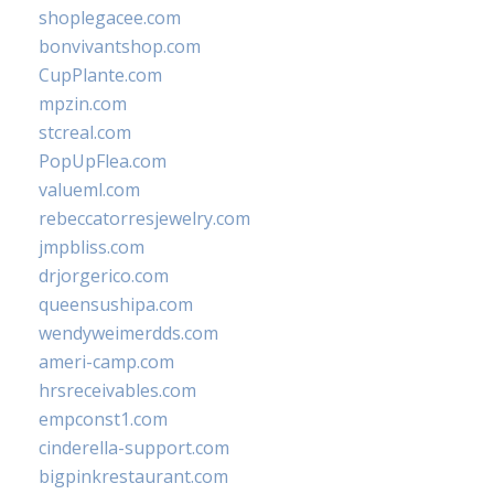
shoplegacee.com
bonvivantshop.com
CupPlante.com
mpzin.com
stcreal.com
PopUpFlea.com
valueml.com
rebeccatorresjewelry.com
jmpbliss.com
drjorgerico.com
queensushipa.com
wendyweimerdds.com
ameri-camp.com
hrsreceivables.com
empconst1.com
cinderella-support.com
bigpinkrestaurant.com