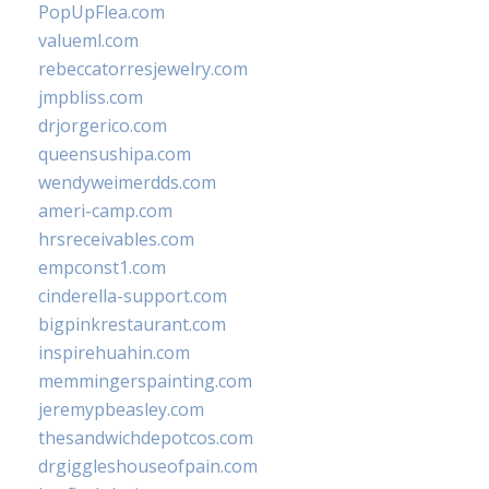
PopUpFlea.com
valueml.com
rebeccatorresjewelry.com
jmpbliss.com
drjorgerico.com
queensushipa.com
wendyweimerdds.com
ameri-camp.com
hrsreceivables.com
empconst1.com
cinderella-support.com
bigpinkrestaurant.com
inspirehuahin.com
memmingerspainting.com
jeremypbeasley.com
thesandwichdepotcos.com
drgiggleshouseofpain.com