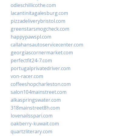
odieschillicothe.com
lacantinitagalesburg.com
pizzadeliverybristol.com
greenstarsmogcheck.com
happypawspl.com
callahansautoservicecenter.com
georgiascornermarket.com
perfectfit24-7.com
portugalprivatedriver.com
von-racer.com
coffeeshopcharleston.com
salon104mainstreet.com
alkaspringswater.com
318mainstreet8h.com
lovenailsspari.com
oakberry-kuwait.com
quartzliterary.com