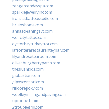
zengardendayspa.com
sparklejewelryinc.com
ironcladtattoostudio.com
bruinshome.com
annascleaningsvc.com
wolfcitytattoo.com
oysterbayturkeytrot.com
lafronterarestauranteybar.com
lilyandrosetearoom.com
olivesburgberrypatch.com
theslushkids.com
giobastian.com
glpascensori.com
rifloorepoxy.com
woolleymillingandpaving.com
uptonpvd.com
2troublegrill.com