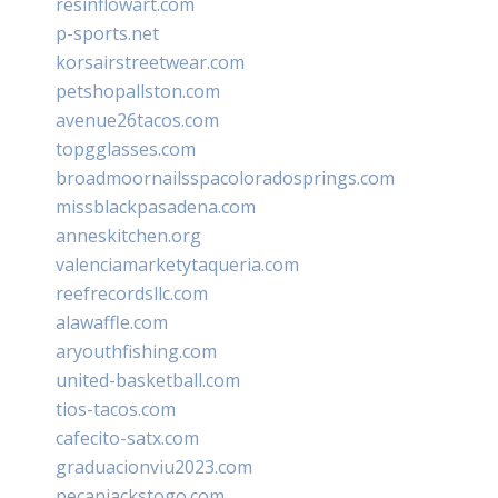
resinflowart.com
p-sports.net
korsairstreetwear.com
petshopallston.com
avenue26tacos.com
topgglasses.com
broadmoornailsspacoloradosprings.com
missblackpasadena.com
anneskitchen.org
valenciamarketytaqueria.com
reefrecordsllc.com
alawaffle.com
aryouthfishing.com
united-basketball.com
tios-tacos.com
cafecito-satx.com
graduacionviu2023.com
pecanjackstogo.com