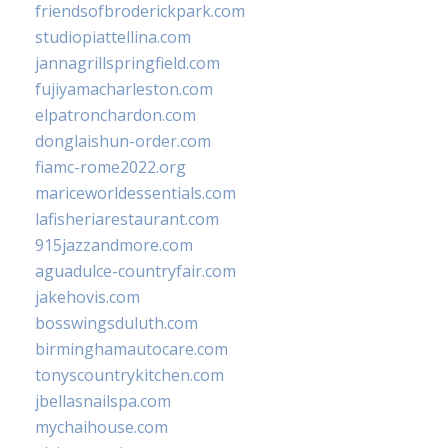
friendsofbroderickpark.com
studiopiattellina.com
jannagrillspringfield.com
fujiyamacharleston.com
elpatronchardon.com
donglaishun-order.com
fiamc-rome2022.org
mariceworldessentials.com
lafisheriarestaurant.com
915jazzandmore.com
aguadulce-countryfair.com
jakehovis.com
bosswingsduluth.com
birminghamautocare.com
tonyscountrykitchen.com
jbellasnailspa.com
mychaihouse.com