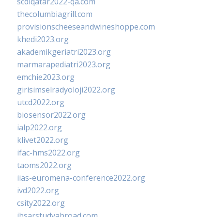
scdlqatar2022-qa.com
thecolumbiagrill.com
provisionscheeseandwineshoppe.com
khedi2023.org
akademikgeriatri2023.org
marmarapediatri2023.org
emchie2023.org
girisimselradyoloji2022.org
utcd2022.org
biosensor2022.org
ialp2022.org
klivet2022.org
ifac-hms2022.org
taoms2022.org
iias-euromena-conference2022.org
ivd2022.org
csity2022.org
ibsarstudyabroad.com