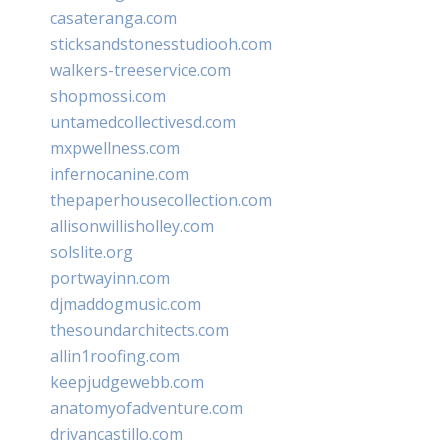
casateranga.com
sticksandstonesstudiooh.com
walkers-treeservice.com
shopmossi.com
untamedcollectivesd.com
mxpwellness.com
infernocanine.com
thepaperhousecollection.com
allisonwillisholley.com
solslite.org
portwayinn.com
djmaddogmusic.com
thesoundarchitects.com
allin1roofing.com
keepjudgewebb.com
anatomyofadventure.com
drivancastillo.com