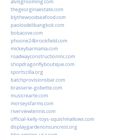
alvisgrooming.com
thegeorginaestate.com
blythewoodseafood.com
paolosdelibangkok.com
bobacove.com
phoone24brookfield.com
mickeybarmama.com
roadwayconstructioninc.com
shopdragonflyboutique.com
sportszilla.org
batchprovisionsbar.com
brasserie-gobette.com
musicrearte.com
morseysfarms.com
riverviewtennis.com
official-kelly-toys-squishmallows.com
displaygardenonsuncrest.org
bbq-empire-usa.com