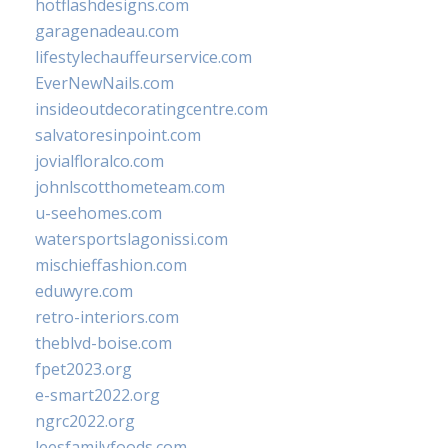
hotflashdesigns.com
garagenadeau.com
lifestylechauffeurservice.com
EverNewNails.com
insideoutdecoratingcentre.com
salvatoresinpoint.com
jovialfloralco.com
johnlscotthometeam.com
u-seehomes.com
watersportslagonissi.com
mischieffashion.com
eduwyre.com
retro-interiors.com
theblvd-boise.com
fpet2023.org
e-smart2022.org
ngrc2022.org
leesfamilyfoods.com