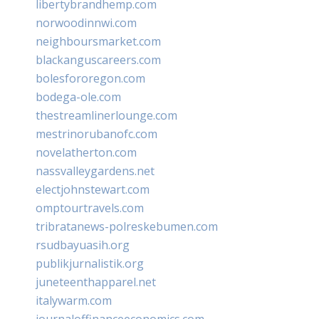
libertybrandhemp.com
norwoodinnwi.com
neighboursmarket.com
blackanguscareers.com
bolesfororegon.com
bodega-ole.com
thestreamlinerlounge.com
mestrinorubanofc.com
novelatherton.com
nassvalleygardens.net
electjohnstewart.com
omptourtravels.com
tribratanews-polreskebumen.com
rsudbayuasih.org
publikjurnalistik.org
juneteenthapparel.net
italywarm.com
journaloffinanceeconomics.com