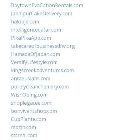
BaytownEvaCationRentals.com
JabalpurCakeDelivery.com
halobjd.com
intelligenceqatar.com
PikaPikaApp.com
takecareofbusinessdfw.org
HamadaOfJapan.com
VersifyLifestyle.com
kingscreekadventures.com
antaeuslabs.com
purelycleanchemdry.com
WishOping.com
shoplegacee.com
bonvivantshop.com
CupPlante.com
mpzin.com
stcreal.com