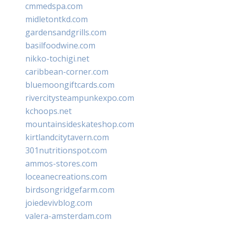
cmmedspa.com
midletontkd.com
gardensandgrills.com
basilfoodwine.com
nikko-tochigi.net
caribbean-corner.com
bluemoongiftcards.com
rivercitysteampunkexpo.com
kchoops.net
mountainsideskateshop.com
kirtlandcitytavern.com
301nutritionspot.com
ammos-stores.com
loceanecreations.com
birdsongridgefarm.com
joiedevivblog.com
valera-amsterdam.com