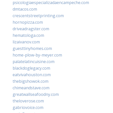
psicologiaespecializadaencampeche.com
dmtacos.com
crescentstreetprinting.com
hornopizza.com
driveadragster.com
hematologa.com
lizaivanov.com
guesttinyhomes.com
home-plow-by-meyer.com
palatelatincuisine.com
blackdoglegacy.com
eatvivahouston.com
thebigshowok.com
chimeandstave.com
greatwallseafoodny.com
theloverose.com
gabriovoice.com