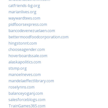
catfriends-bg.org
marianlives.org
waywardtees.com
pidfloorsexpress.com
bancodevenezuelaen.com
bettermoodfoodcorporation.com
hingstonnt.com
chooseagender.com
hoverboardssale.com
alaskapolitics.com
stsmp.org
manoelneves.com
mandelaeffectlibrary.com
roselynns.com
balanceyoganj.com
salesforceblogs.com
TrainGames365.com