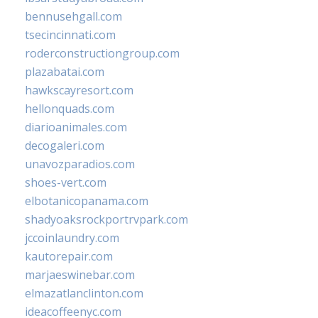
bennusehgall.com
tsecincinnati.com
roderconstructiongroup.com
plazabatai.com
hawkscayresort.com
hellonquads.com
diarioanimales.com
decogaleri.com
unavozparadios.com
shoes-vert.com
elbotanicopanama.com
shadyoaksrockportrvpark.com
jccoinlaundry.com
kautorepair.com
marjaeswinebar.com
elmazatlanclinton.com
ideacoffeenyc.com