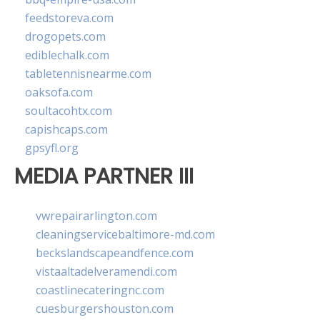
feedstoreva.com
drogopets.com
ediblechalk.com
tabletennisnearme.com
oaksofa.com
soultacohtx.com
capishcaps.com
gpsyfl.org
MEDIA PARTNER III
vwrepairarlington.com
cleaningservicebaltimore-md.com
beckslandscapeandfence.com
vistaaltadelveramendi.com
coastlinecateringnc.com
cuesburgershouston.com