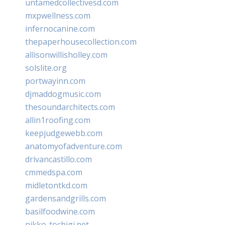
untamedcollectivesd.com
mxpwellness.com
infernocanine.com
thepaperhousecollection.com
allisonwillisholley.com
solslite.org
portwayinn.com
djmaddogmusic.com
thesoundarchitects.com
allin1roofing.com
keepjudgewebb.com
anatomyofadventure.com
drivancastillo.com
cmmedspa.com
midletontkd.com
gardensandgrills.com
basilfoodwine.com
nikko-tochigi.net