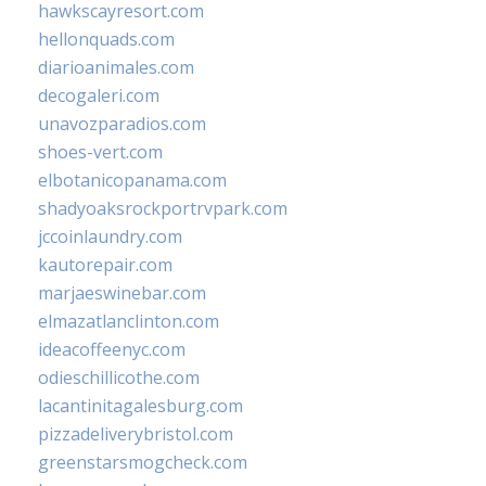
hawkscayresort.com
hellonquads.com
diarioanimales.com
decogaleri.com
unavozparadios.com
shoes-vert.com
elbotanicopanama.com
shadyoaksrockportrvpark.com
jccoinlaundry.com
kautorepair.com
marjaeswinebar.com
elmazatlanclinton.com
ideacoffeenyc.com
odieschillicothe.com
lacantinitagalesburg.com
pizzadeliverybristol.com
greenstarsmogcheck.com