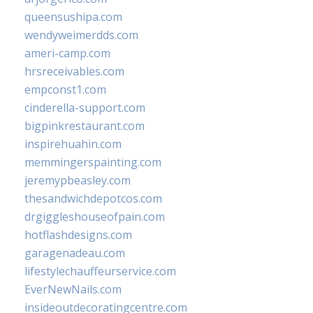
queensushipa.com
wendyweimerdds.com
ameri-camp.com
hrsreceivables.com
empconst1.com
cinderella-support.com
bigpinkrestaurant.com
inspirehuahin.com
memmingerspainting.com
jeremypbeasley.com
thesandwichdepotcos.com
drgiggleshouseofpain.com
hotflashdesigns.com
garagenadeau.com
lifestylechauffeurservice.com
EverNewNails.com
insideoutdecoratingcentre.com