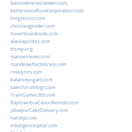
bancodevenezuelaen.com
bettermoodfoodcorporation.com
hingstonnt.com
chooseagender.com
hoverboardssale.com
alaskapolitics.com
stsmp.org
manoelneves.com
mandelaeffectlibrary.com
roselynns.com
balanceyoganj.com
salesforceblogs.com
TrainGames365.com
BaytownEvaCationRentals.com
JabalpurCakeDelivery.com
halobjd.com
intelligenceqatar.com