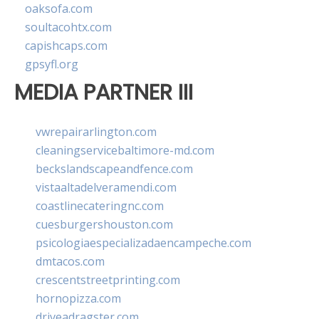
oaksofa.com
soultacohtx.com
capishcaps.com
gpsyfl.org
MEDIA PARTNER III
vwrepairarlington.com
cleaningservicebaltimore-md.com
beckslandscapeandfence.com
vistaaltadelveramendi.com
coastlinecateringnc.com
cuesburgershouston.com
psicologiaespecializadaencampeche.com
dmtacos.com
crescentstreetprinting.com
hornopizza.com
driveadragster.com