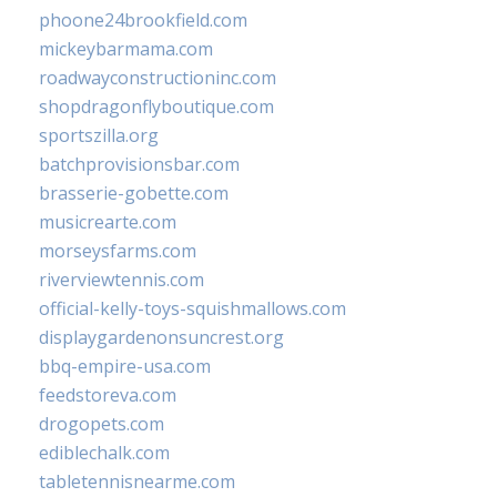
phoone24brookfield.com
mickeybarmama.com
roadwayconstructioninc.com
shopdragonflyboutique.com
sportszilla.org
batchprovisionsbar.com
brasserie-gobette.com
musicrearte.com
morseysfarms.com
riverviewtennis.com
official-kelly-toys-squishmallows.com
displaygardenonsuncrest.org
bbq-empire-usa.com
feedstoreva.com
drogopets.com
ediblechalk.com
tabletennisnearme.com