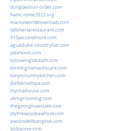
donglaishun-order.com
fiamc-rome2022.org
mariceworldessentials.com
lafisheriarestaurant.com
915jazzandmore.com
aguadulce-countryfair.com
jakehovis.com
bosswingsduluth.com
birminghamautocare.com
tonyscountrykitchen.com
jbellasnailspa.com
mychaihouse.com
alvisgrooming.com
thegeorginaestate.com
blythewoodseafood.com
paolosdelibangkok.com
bobacove.com