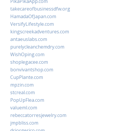
PikaPikaApp.com
takecareofbusinessdfw.org
HamadaOfJapan.com
VersifyLifestyle.com
kingscreekadventures.com
antaeuslabs.com
purelycleanchemdry.com
WishOping.com
shoplegacee.com
bonvivantshop.com
CupPlante.com
mpzin.com
stcreal.com
PopUpFlea.com
valueml.com
rebeccatorresjewelry.com
jmpbliss.com
drjorgerico.com