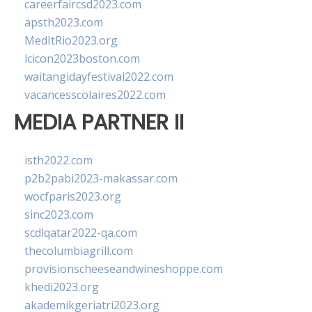
careerfaircsd2023.com
apsth2023.com
MedItRio2023.org
lcicon2023boston.com
waitangidayfestival2022.com
vacancesscolaires2022.com
MEDIA PARTNER II
isth2022.com
p2b2pabi2023-makassar.com
wocfparis2023.org
sinc2023.com
scdlqatar2022-qa.com
thecolumbiagrill.com
provisionscheeseandwineshoppe.com
khedi2023.org
akademikgeriatri2023.org