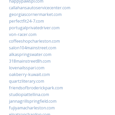
happypawspl.com
callahansautoservicecenter.com
georgiascornermarket.com
perfectfit24-7.com
portugalprivatedriver.com
von-racer.com
coffeeshopcharleston.com
salon104mainstreet.com
alkaspringswater.com
318mainstreet8h.com
lovenailsspari.com
oakberry-kuwait.com
quartzliterary.com
friendsofbroderickpark.com
studiopiattellina.com
jannagrillspringfield.com
fujiyamacharleston.com
elpatronchardon.com