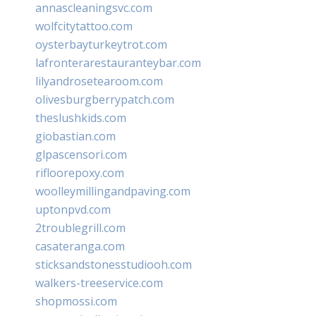
annascleaningsvc.com
wolfcitytattoo.com
oysterbayturkeytrot.com
lafronterarestauranteybar.com
lilyandrosetearoom.com
olivesburgberrypatch.com
theslushkids.com
giobastian.com
glpascensori.com
rifloorepoxy.com
woolleymillingandpaving.com
uptonpvd.com
2troublegrill.com
casateranga.com
sticksandstonesstudiooh.com
walkers-treeservice.com
shopmossi.com