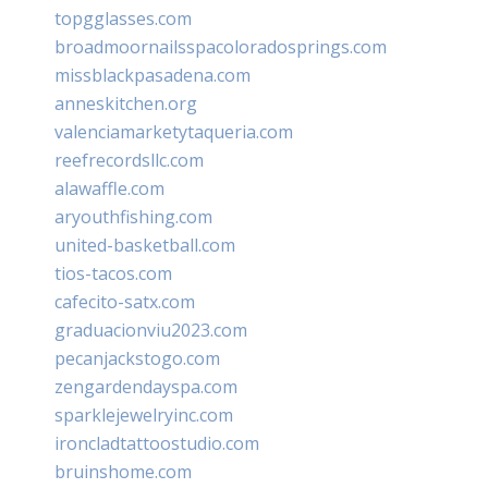
topgglasses.com
broadmoornailsspacoloradosprings.com
missblackpasadena.com
anneskitchen.org
valenciamarketytaqueria.com
reefrecordsllc.com
alawaffle.com
aryouthfishing.com
united-basketball.com
tios-tacos.com
cafecito-satx.com
graduacionviu2023.com
pecanjackstogo.com
zengardendayspa.com
sparklejewelryinc.com
ironcladtattoostudio.com
bruinshome.com