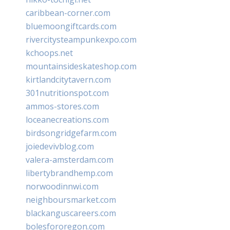
caribbean-corner.com
bluemoongiftcards.com
rivercitysteampunkexpo.com
kchoops.net
mountainsideskateshop.com
kirtlandcitytavern.com
301nutritionspot.com
ammos-stores.com
loceanecreations.com
birdsongridgefarm.com
joiedevivblog.com
valera-amsterdam.com
libertybrandhemp.com
norwoodinnwi.com
neighboursmarket.com
blackanguscareers.com
bolesfororegon.com