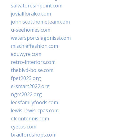
salvatoresinpoint.com
jovialfloralco.com
johnlscotthometeam.com
u-seehomes.com
watersportslagonissi.com
mischieffashion.com
eduwyre.com
retro-interiors.com
theblvd-boise.com
fpet2023.org
e-smart2022.org
ngrc2022.org
leesfamilyfoods.com
lewis-lewis-cpas.com
eleontennis.com
cyetus.com
bradfordshops.com