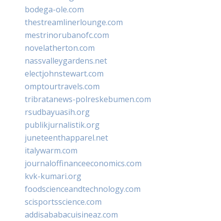
bodega-ole.com
thestreamlinerlounge.com
mestrinorubanofc.com
novelatherton.com
nassvalleygardens.net
electjohnstewart.com
omptourtravels.com
tribratanews-polreskebumen.com
rsudbayuasih.org
publikjurnalistik.org
juneteenthapparel.net
italywarm.com
journaloffinanceeconomics.com
kvk-kumari.org
foodscienceandtechnology.com
scisportsscience.com
addisababacuisineaz.com