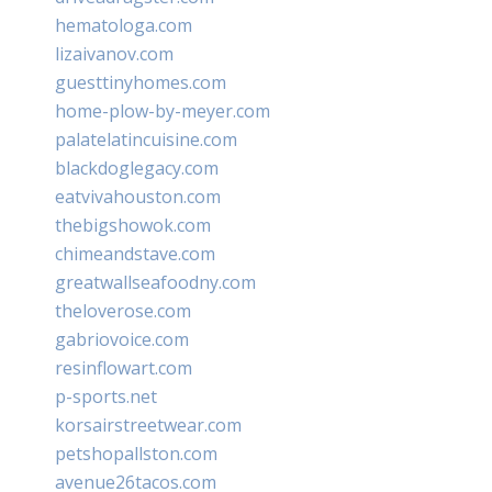
hematologa.com
lizaivanov.com
guesttinyhomes.com
home-plow-by-meyer.com
palatelatincuisine.com
blackdoglegacy.com
eatvivahouston.com
thebigshowok.com
chimeandstave.com
greatwallseafoodny.com
theloverose.com
gabriovoice.com
resinflowart.com
p-sports.net
korsairstreetwear.com
petshopallston.com
avenue26tacos.com