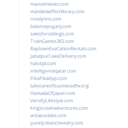
manoelneves.com
mandelaeffectlibrary.com
roselynns.com
balanceyoganj.com
salesforceblogs.com
TrainGames365.com
BaytownEvaCationRentals.com
JabalpurCakeDelivery.com
halobjd.com
intelligenceqatar.com
PikaPikaApp.com
takecareofbusinessdfw.org
HamadaOfJapan.com
VersifyLifestyle.com
kingscreekadventures.com
antaeuslabs.com
purelycleanchemdry.com