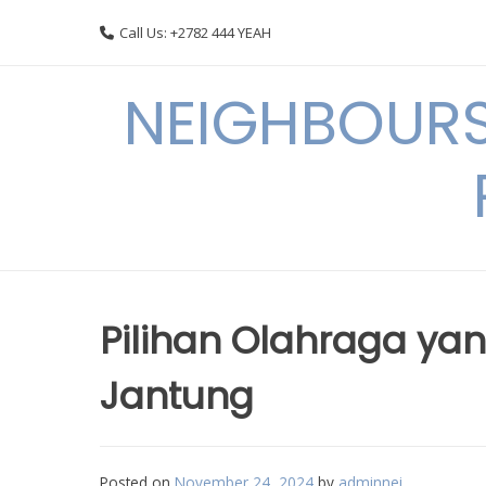
Skip
Call Us: +2782 444 YEAH
to
content
NEIGHBOURS
Pilihan Olahraga yan
Jantung
Posted on
November 24, 2024
by
adminnei