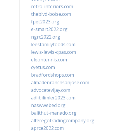
retro-interiors.com
theblvd-boise.com
fpet2023.org
e-smart2022.org
ngrc2022.org
leesfamilyfoods.com
lewis-lewis-cpas.com
eleontennis.com
cyetus.com
bradfordshops.com
almadenranchsanjose.com
advocatevijay.com
adlibilimler2023.com
naswwebed.org
balithut-manado.org
alteregotradingcompany.org
aprce2022.com