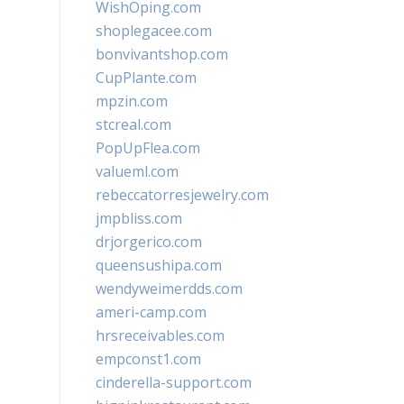
WishOping.com
shoplegacee.com
bonvivantshop.com
CupPlante.com
mpzin.com
stcreal.com
PopUpFlea.com
valueml.com
rebeccatorresjewelry.com
jmpbliss.com
drjorgerico.com
queensushipa.com
wendyweimerdds.com
ameri-camp.com
hrsreceivables.com
empconst1.com
cinderella-support.com