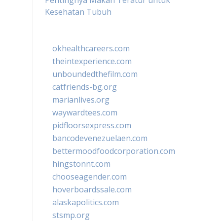
Pentingnya Makan Teratur untuk
Kesehatan Tubuh
okhealthcareers.com
theintexperience.com
unboundedthefilm.com
catfriends-bg.org
marianlives.org
waywardtees.com
pidfloorsexpress.com
bancodevenezuelaen.com
bettermoodfoodcorporation.com
hingstonnt.com
chooseagender.com
hoverboardssale.com
alaskapolitics.com
stsmp.org