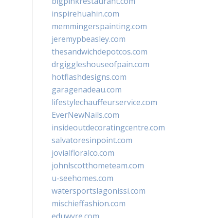
bigpinkrestaurant.com
inspirehuahin.com
memmingerspainting.com
jeremypbeasley.com
thesandwichdepotcos.com
drgiggleshouseofpain.com
hotflashdesigns.com
garagenadeau.com
lifestylechauffeurservice.com
EverNewNails.com
insideoutdecoratingcentre.com
salvatoresinpoint.com
jovialfloralco.com
johnlscotthometeam.com
u-seehomes.com
watersportslagonissi.com
mischieffashion.com
eduwyre.com