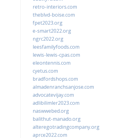
retro-interiors.com
theblvd-boise.com
fpet2023.org
e-smart2022.org
ngrc2022.org
leesfamilyfoods.com
lewis-lewis-cpas.com
eleontennis.com
cyetus.com
bradfordshops.com
almadenranchsanjose.com
advocatevijay.com
adlibilimler2023.com
naswwebed.org
balithut-manado.org
alteregotradingcompany.org
aprce2022.com