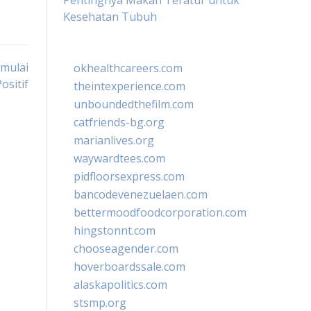
Pentingnya Makan Teratur untuk
Kesehatan Tubuh
emulai
okhealthcareers.com
ositif
theintexperience.com
unboundedthefilm.com
catfriends-bg.org
marianlives.org
waywardtees.com
pidfloorsexpress.com
bancodevenezuelaen.com
bettermoodfoodcorporation.com
hingstonnt.com
chooseagender.com
hoverboardssale.com
alaskapolitics.com
stsmp.org