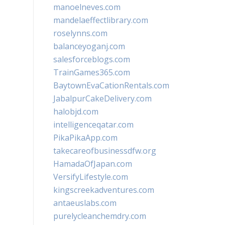
manoelneves.com
mandelaeffectlibrary.com
roselynns.com
balanceyoganj.com
salesforceblogs.com
TrainGames365.com
BaytownEvaCationRentals.com
JabalpurCakeDelivery.com
halobjd.com
intelligenceqatar.com
PikaPikaApp.com
takecareofbusinessdfw.org
HamadaOfJapan.com
VersifyLifestyle.com
kingscreekadventures.com
antaeuslabs.com
purelycleanchemdry.com