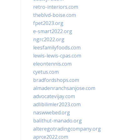
retro-interiors.com
theblvd-boise.com
fpet2023.org
e-smart2022.org
ngrc2022.org
leesfamilyfoods.com
lewis-lewis-cpas.com
eleontennis.com
cyetus.com
bradfordshops.com
almadenranchsanjose.com
advocatevijay.com
adlibilimler2023.com
naswwebed.org
balithut-manado.org
alteregotradingcompany.org
aprce2022.com