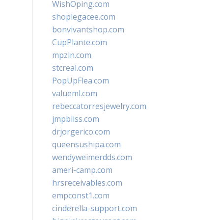
WishOping.com
shoplegacee.com
bonvivantshop.com
CupPlante.com
mpzin.com
stcreal.com
PopUpFlea.com
valueml.com
rebeccatorresjewelry.com
jmpbliss.com
drjorgerico.com
queensushipa.com
wendyweimerdds.com
ameri-camp.com
hrsreceivables.com
empconst1.com
cinderella-support.com