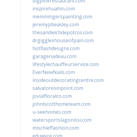
bigpinkrestaurant.com
inspirehuahin.com
memmingerspainting.com
jeremypbeasley.com
thesandwichdepotcos.com
drgiggleshouseofpain.com
hotflashdesigns.com
garagenadeau.com
lifestylechauffeurservice.com
EverNewNails.com
insideoutdecoratingcentre.com
salvatoresinpoint.com
jovialfloralco.com
johnlscotthometeam.com
u-seehomes.com
watersportslagonissi.com
mischieffashion.com
eduwyre.com