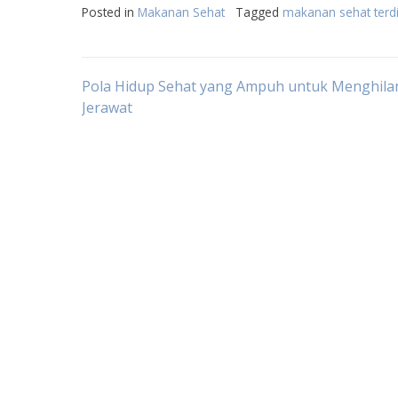
Posted in
Makanan Sehat
Tagged
makanan sehat terdir
Post
Pola Hidup Sehat yang Ampuh untuk Menghil
Jerawat
navigation