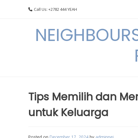
Skip
Call Us: +2782 444 YEAH
to
content
NEIGHBOURS
Tips Memilih dan Me
untuk Keluarga
Posted on
December 17, 2024
by
adminnei