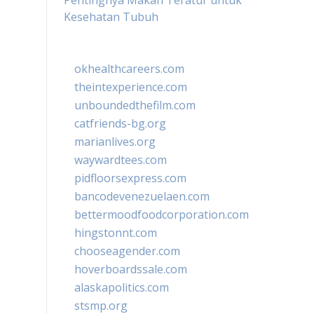
Pentingnya Makan Teratur untuk
Kesehatan Tubuh
okhealthcareers.com
theintexperience.com
unboundedthefilm.com
catfriends-bg.org
marianlives.org
waywardtees.com
pidfloorsexpress.com
bancodevenezuelaen.com
bettermoodfoodcorporation.com
hingstonnt.com
chooseagender.com
hoverboardssale.com
alaskapolitics.com
stsmp.org