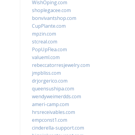
WishOping.com
shoplegacee.com
bonvivantshop.com
CupPlante.com
mpzin.com
stcreal.com
PopUpFlea.com
valueml.com
rebeccatorresjewelry.com
jmpbliss.com
drjorgerico.com
queensushipa.com
wendyweimerdds.com
ameri-camp.com
hrsreceivables.com
empconst1.com
cinderella-support.com