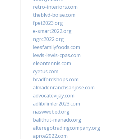
retro-interiors.com
theblvd-boise.com
fpet2023.org
e-smart2022.org
ngrc2022.org
leesfamilyfoods.com
lewis-lewis-cpas.com
eleontennis.com
cyetus.com
bradfordshops.com
almadenranchsanjose.com
advocatevijay.com
adlibilimler2023.com
naswwebed.org
balithut-manado.org
alteregotradingcompany.org
aprce2022.com