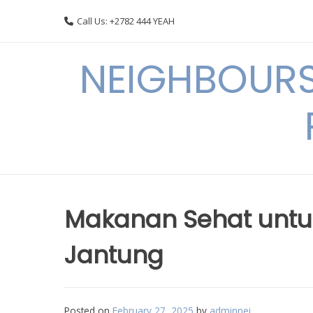
Skip
Call Us: +2782 444 YEAH
to
content
NEIGHBOURS
Makanan Sehat untu
Jantung
Posted on
February 27, 2025
by
adminnei