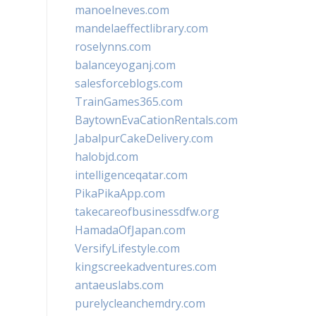
manoelneves.com
mandelaeffectlibrary.com
roselynns.com
balanceyoganj.com
salesforceblogs.com
TrainGames365.com
BaytownEvaCationRentals.com
JabalpurCakeDelivery.com
halobjd.com
intelligenceqatar.com
PikaPikaApp.com
takecareofbusinessdfw.org
HamadaOfJapan.com
VersifyLifestyle.com
kingscreekadventures.com
antaeuslabs.com
purelycleanchemdry.com