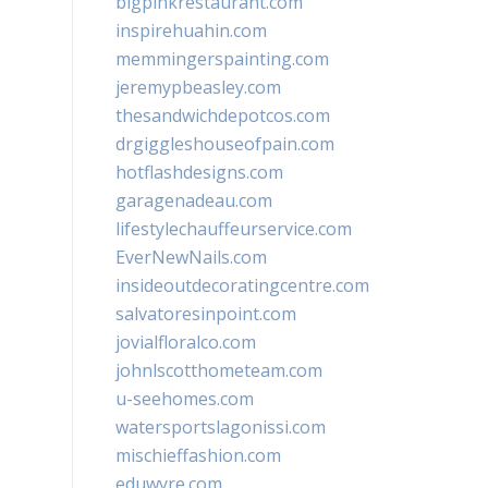
bigpinkrestaurant.com
inspirehuahin.com
memmingerspainting.com
jeremypbeasley.com
thesandwichdepotcos.com
drgiggleshouseofpain.com
hotflashdesigns.com
garagenadeau.com
lifestylechauffeurservice.com
EverNewNails.com
insideoutdecoratingcentre.com
salvatoresinpoint.com
jovialfloralco.com
johnlscotthometeam.com
u-seehomes.com
watersportslagonissi.com
mischieffashion.com
eduwyre.com