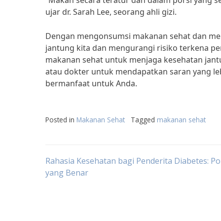
“Makan secara teratur dan dalam porsi yang s
ujar dr. Sarah Lee, seorang ahli gizi.
Dengan mengonsumsi makanan sehat dan menja
jantung kita dan mengurangi risiko terkena p
makanan sehat untuk menjaga kesehatan jantung
atau dokter untuk mendapatkan saran yang lebi
bermanfaat untuk Anda.
Posted in
Makanan Sehat
Tagged
makanan sehat
Post
Rahasia Kesehatan bagi Penderita Diabetes: Po
yang Benar
navigation