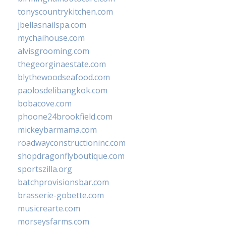
tonyscountrykitchen.com
jbellasnailspa.com
mychaihouse.com
alvisgrooming.com
thegeorginaestate.com
blythewoodseafood.com
paolosdelibangkok.com
bobacove.com
phoone24brookfield.com
mickeybarmama.com
roadwayconstructioninc.com
shopdragonflyboutique.com
sportszilla.org
batchprovisionsbar.com
brasserie-gobette.com
musicrearte.com
morseysfarms.com