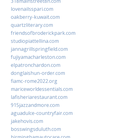
318mainstreet8h.com
lovenailsspari.com
oakberry-kuwait.com
quartzliterary.com
friendsofbroderickpark.com
studiopiattellina.com
jannagrillspringfield.com
fujiyamacharleston.com
elpatronchardon.com
donglaishun-order.com
fiamc-rome2022.org
mariceworldessentials.com
lafisheriarestaurant.com
915jazzandmore.com
aguadulce-countryfair.com
jakehovis.com
bosswingsduluth.com
birminghamautocare.com