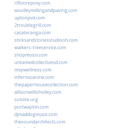
rifloorepoxy.com
woolleymillingandpaving.com
uptonpvd.com
2troublegrill.com
casateranga.com
sticksandstonesstudiooh.com
walkers-treeservice.com
shopmossi.com
untamedcollectivesd.com
mxpwellness.com
infernocanine.com
thepaperhousecollection.com
allisonwillisholley.com
solslite.org
portwayinn.com
djmaddogmusic.com
thesoundarchitects.com