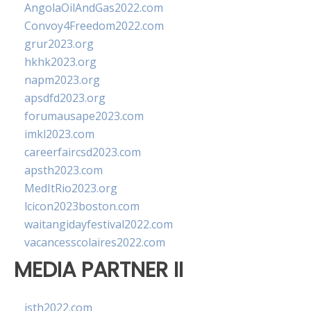
AngolaOilAndGas2022.com
Convoy4Freedom2022.com
grur2023.org
hkhk2023.org
napm2023.org
apsdfd2023.org
forumausape2023.com
imkl2023.com
careerfaircsd2023.com
apsth2023.com
MedItRio2023.org
lcicon2023boston.com
waitangidayfestival2022.com
vacancesscolaires2022.com
MEDIA PARTNER II
isth2022.com