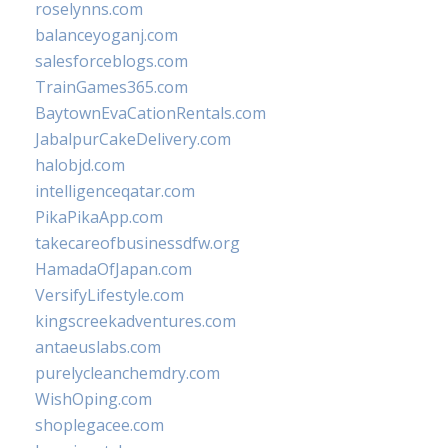
roselynns.com
balanceyoganj.com
salesforceblogs.com
TrainGames365.com
BaytownEvaCationRentals.com
JabalpurCakeDelivery.com
halobjd.com
intelligenceqatar.com
PikaPikaApp.com
takecareofbusinessdfw.org
HamadaOfJapan.com
VersifyLifestyle.com
kingscreekadventures.com
antaeuslabs.com
purelycleanchemdry.com
WishOping.com
shoplegacee.com