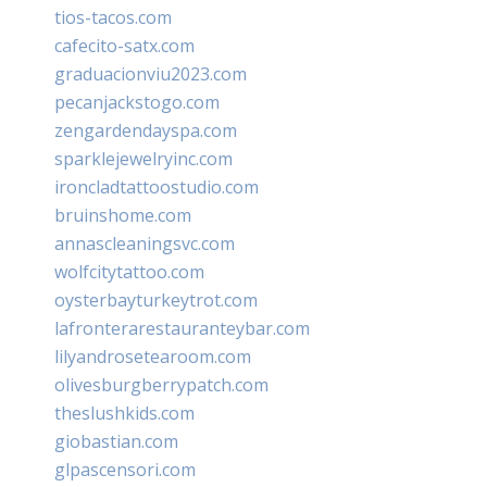
tios-tacos.com
cafecito-satx.com
graduacionviu2023.com
pecanjackstogo.com
zengardendayspa.com
sparklejewelryinc.com
ironcladtattoostudio.com
bruinshome.com
annascleaningsvc.com
wolfcitytattoo.com
oysterbayturkeytrot.com
lafronterarestauranteybar.com
lilyandrosetearoom.com
olivesburgberrypatch.com
theslushkids.com
giobastian.com
glpascensori.com