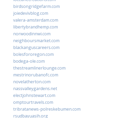
birdsongridgefarm.com
joiedevivblog.com
valera-amsterdam.com
libertybrandhemp.com
norwoodinnwi.com
neighboursmarket.com
blackanguscareers.com
bolesfororegon.com
bodega-ole.com
thestreamlinerlounge.com
mestrinorubanofc.com
novelatherton.com
nassvalleygardens.net
electjohnstewart.com
omptourtravels.com
tribratanews-polreskebumen.com
rsudbayuasih.org