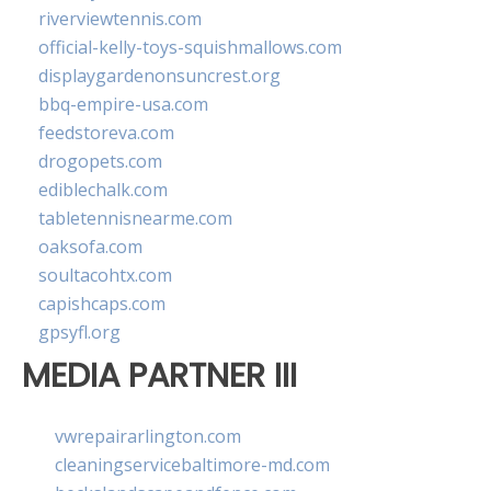
riverviewtennis.com
official-kelly-toys-squishmallows.com
displaygardenonsuncrest.org
bbq-empire-usa.com
feedstoreva.com
drogopets.com
ediblechalk.com
tabletennisnearme.com
oaksofa.com
soultacohtx.com
capishcaps.com
gpsyfl.org
MEDIA PARTNER III
vwrepairarlington.com
cleaningservicebaltimore-md.com