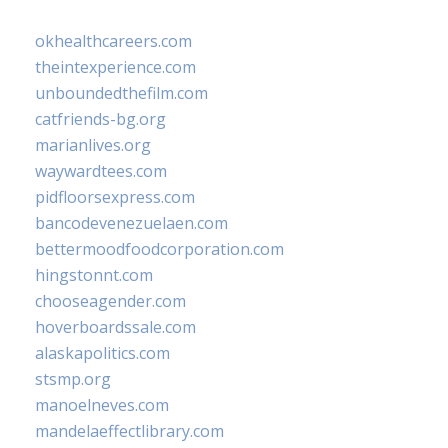
okhealthcareers.com
theintexperience.com
unboundedthefilm.com
catfriends-bg.org
marianlives.org
waywardtees.com
pidfloorsexpress.com
bancodevenezuelaen.com
bettermoodfoodcorporation.com
hingstonnt.com
chooseagender.com
hoverboardssale.com
alaskapolitics.com
stsmp.org
manoelneves.com
mandelaeffectlibrary.com