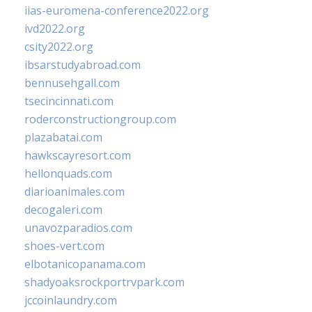
iias-euromena-conference2022.org
ivd2022.org
csity2022.org
ibsarstudyabroad.com
bennusehgall.com
tsecincinnati.com
roderconstructiongroup.com
plazabatai.com
hawkscayresort.com
hellonquads.com
diarioanimales.com
decogaleri.com
unavozparadios.com
shoes-vert.com
elbotanicopanama.com
shadyoaksrockportrvpark.com
jccoinlaundry.com