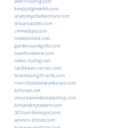
allin1roofing.com
keepjudgewebb.com
anatomyofadventure.com
drivancastillo.com
cmmedspa.com
midletontkd.com
gardensandgrills.com
basilfoodwine.com
nikko-tochigi.net
caribbean-corner.com
bluemoongiftcards.com
rivercitysteampunkexpo.com
kchoops.net
mountainsideskateshop.com
kirtlandcitytavern.com
301nutritionspot.com
ammos-stores.com
loceanecreations.com