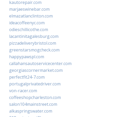
kautorepair.com
marjaeswinebar.com
elmazatlanclinton.com
ideacoffeenyc.com
odieschillicothe.com
lacantinitagalesburg.com
pizzadeliverybristol.com
greenstarsmogcheck.com
happypawspl.com
callahansautoservicecenter.com
georgiascornermarket.com
perfectfit24-7.com
portugalprivatedriver.com
von-racer.com
coffeeshopcharleston.com
salon104mainstreet.com
alkaspringswater.com