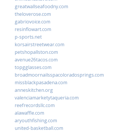
greatwallseafoodny.com
theloverose.com
gabriovoice.com
resinflowart.com
p-sports.net
korsairstreetwear.com
petshopallston.com
avenue26tacos.com
topgglasses.com
broadmoornailsspacoloradosprings.com
missblackpasadena.com
anneskitchen.org
valenciamarketytaqueria.com
reefrecordsllc.com
alawaffle.com
aryouthfishing.com
united-basketball.com