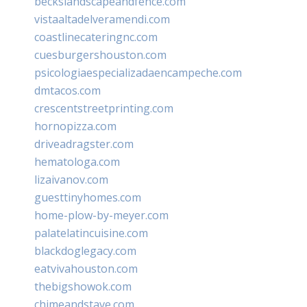
beckslandscapeandfence.com
vistaaltadelveramendi.com
coastlinecateringnc.com
cuesburgershouston.com
psicologiaespecializadaencampeche.com
dmtacos.com
crescentstreetprinting.com
hornopizza.com
driveadragster.com
hematologa.com
lizaivanov.com
guesttinyhomes.com
home-plow-by-meyer.com
palatelatincuisine.com
blackdoglegacy.com
eatvivahouston.com
thebigshowok.com
chimeandstave.com