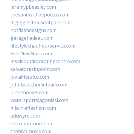
jeremypbeasley.com
thesandwichdepotcos.com
drgiggleshouseofpain.com
hotflashdesigns.com
garagenadeau.com
lifestylechauffeurservice.com
EverNewNails.com
insideoutdecoratingcentre.com
salvatoresinpoint.com
jovialfloralco.com
johnlscotthometeam.com
u-seehomes.com
watersportslagonissi.com
mischieffashion.com
eduwyre.com
retro-interiors.com
theblvd-boise.com