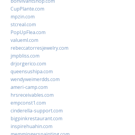
bonvivantshop.com
CupPlante.com
mpzin.com
stcreal.com
PopUpFlea.com
valueml.com
rebeccatorresjewelry.com
jmpbliss.com
drjorgerico.com
queensushipa.com
wendyweimerdds.com
ameri-camp.com
hrsreceivables.com
empconst1.com
cinderella-support.com
bigpinkrestaurant.com
inspirehuahin.com
memmingerspainting.com