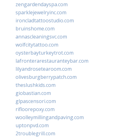
zengardendayspa.com
sparklejewelryinc.com
ironcladtattoostudio.com
bruinshome.com
annascleaningsvc.com
wolfcitytattoo.com
oysterbayturkeytrot.com
lafronterarestauranteybar.com
lilyandrosetearoom.com
olivesburgberrypatch.com
theslushkids.com
giobastian.com
glpascensori.com
rifloorepoxy.com
woolleymillingandpaving.com
uptonpvd.com
2troublegrill.com