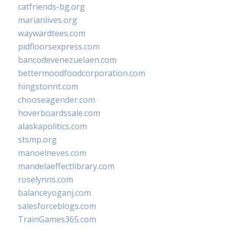
catfriends-bg.org
marianlives.org
waywardtees.com
pidfloorsexpress.com
bancodevenezuelaen.com
bettermoodfoodcorporation.com
hingstonnt.com
chooseagender.com
hoverboardssale.com
alaskapolitics.com
stsmp.org
manoelneves.com
mandelaeffectlibrary.com
roselynns.com
balanceyoganj.com
salesforceblogs.com
TrainGames365.com