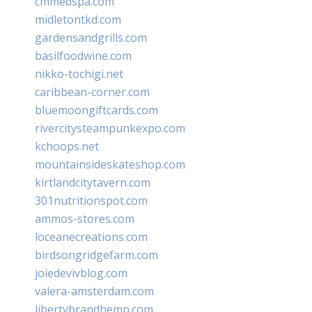
cmmedspa.com
midletontkd.com
gardensandgrills.com
basilfoodwine.com
nikko-tochigi.net
caribbean-corner.com
bluemoongiftcards.com
rivercitysteampunkexpo.com
kchoops.net
mountainsideskateshop.com
kirtlandcitytavern.com
301nutritionspot.com
ammos-stores.com
loceanecreations.com
birdsongridgefarm.com
joiedevivblog.com
valera-amsterdam.com
libertybrandhemp.com