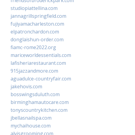
friendsofbroderickpark.com
studiopiattellina.com
jannagrillspringfield.com
fujiyamacharleston.com
elpatronchardon.com
donglaishun-order.com
fiamc-rome2022.org
mariceworldessentials.com
lafisheriarestaurant.com
915jazzandmore.com
aguadulce-countryfair.com
jakehovis.com
bosswingsduluth.com
birminghamautocare.com
tonyscountrykitchen.com
jbellasnailspa.com
mychaihouse.com
alvisgrooming.com