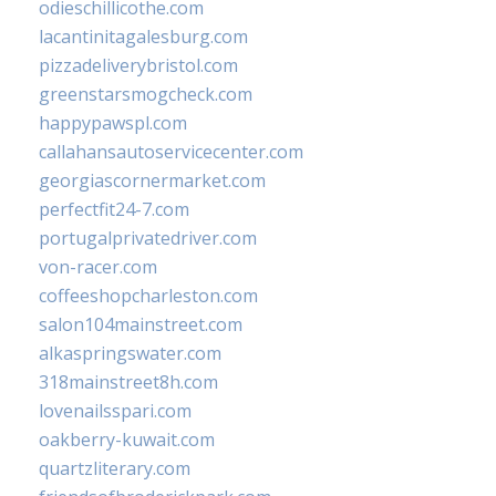
odieschillicothe.com
lacantinitagalesburg.com
pizzadeliverybristol.com
greenstarsmogcheck.com
happypawspl.com
callahansautoservicecenter.com
georgiascornermarket.com
perfectfit24-7.com
portugalprivatedriver.com
von-racer.com
coffeeshopcharleston.com
salon104mainstreet.com
alkaspringswater.com
318mainstreet8h.com
lovenailsspari.com
oakberry-kuwait.com
quartzliterary.com