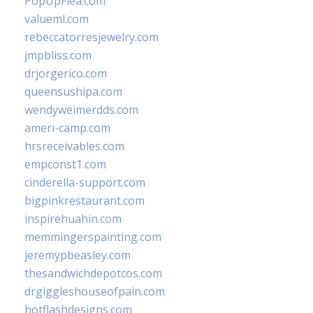
PopUpFlea.com
valueml.com
rebeccatorresjewelry.com
jmpbliss.com
drjorgerico.com
queensushipa.com
wendyweimerdds.com
ameri-camp.com
hrsreceivables.com
empconst1.com
cinderella-support.com
bigpinkrestaurant.com
inspirehuahin.com
memmingerspainting.com
jeremypbeasley.com
thesandwichdepotcos.com
drgiggleshouseofpain.com
hotflashdesigns.com