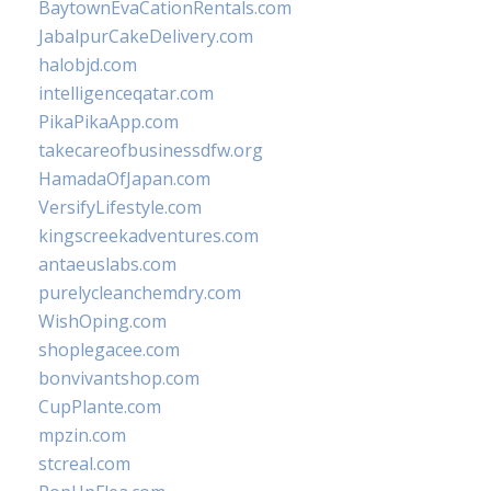
BaytownEvaCationRentals.com
JabalpurCakeDelivery.com
halobjd.com
intelligenceqatar.com
PikaPikaApp.com
takecareofbusinessdfw.org
HamadaOfJapan.com
VersifyLifestyle.com
kingscreekadventures.com
antaeuslabs.com
purelycleanchemdry.com
WishOping.com
shoplegacee.com
bonvivantshop.com
CupPlante.com
mpzin.com
stcreal.com