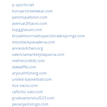
p-sports.net
korsairstreetwear.com
petshopallston.com
avenue26tacos.com
topgglasses.com
broadmoornailsspacoloradosprings.com
missblackpasadena.com
anneskitchen.org
valenciamarketytaqueria.com
reefrecordsllc.com
alawaffle.com
aryouthfishing.com
united-basketball.com
tios-tacos.com
cafecito-satx.com
graduacionviu2023.com
pecanjackstogo.com