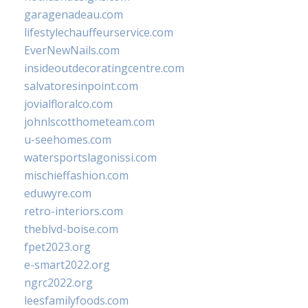
garagenadeau.com
lifestylechauffeurservice.com
EverNewNails.com
insideoutdecoratingcentre.com
salvatoresinpoint.com
jovialfloralco.com
johnlscotthometeam.com
u-seehomes.com
watersportslagonissi.com
mischieffashion.com
eduwyre.com
retro-interiors.com
theblvd-boise.com
fpet2023.org
e-smart2022.org
ngrc2022.org
leesfamilyfoods.com