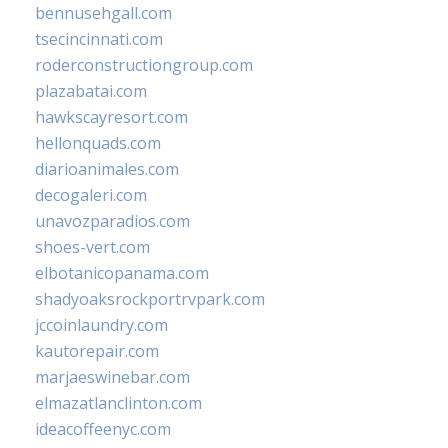
bennusehgall.com
tsecincinnati.com
roderconstructiongroup.com
plazabatai.com
hawkscayresort.com
hellonquads.com
diarioanimales.com
decogaleri.com
unavozparadios.com
shoes-vert.com
elbotanicopanama.com
shadyoaksrockportrvpark.com
jccoinlaundry.com
kautorepair.com
marjaeswinebar.com
elmazatlanclinton.com
ideacoffeenyc.com