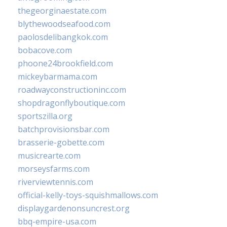
thegeorginaestate.com
blythewoodseafood.com
paolosdelibangkok.com
bobacove.com
phoone24brookfield.com
mickeybarmama.com
roadwayconstructioninc.com
shopdragonflyboutique.com
sportszilla.org
batchprovisionsbar.com
brasserie-gobette.com
musicrearte.com
morseysfarms.com
riverviewtennis.com
official-kelly-toys-squishmallows.com
displaygardenonsuncrest.org
bbq-empire-usa.com