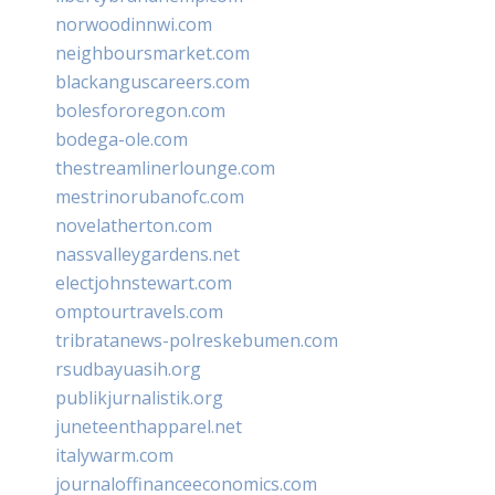
norwoodinnwi.com
neighboursmarket.com
blackanguscareers.com
bolesfororegon.com
bodega-ole.com
thestreamlinerlounge.com
mestrinorubanofc.com
novelatherton.com
nassvalleygardens.net
electjohnstewart.com
omptourtravels.com
tribratanews-polreskebumen.com
rsudbayuasih.org
publikjurnalistik.org
juneteenthapparel.net
italywarm.com
journaloffinanceeconomics.com