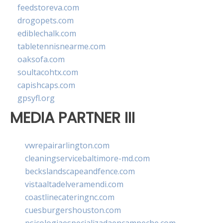
feedstoreva.com
drogopets.com
ediblechalk.com
tabletennisnearme.com
oaksofa.com
soultacohtx.com
capishcaps.com
gpsyfl.org
MEDIA PARTNER III
vwrepairarlington.com
cleaningservicebaltimore-md.com
beckslandscapeandfence.com
vistaaltadelveramendi.com
coastlinecateringnc.com
cuesburgershouston.com
psicologiaespecializadaencampeche.com