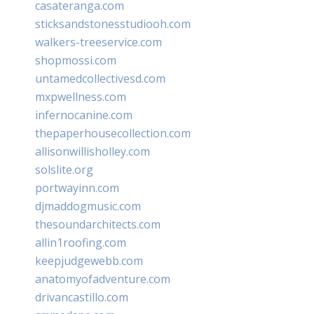
casateranga.com
sticksandstonesstudiooh.com
walkers-treeservice.com
shopmossi.com
untamedcollectivesd.com
mxpwellness.com
infernocanine.com
thepaperhousecollection.com
allisonwillisholley.com
solslite.org
portwayinn.com
djmaddogmusic.com
thesoundarchitects.com
allin1roofing.com
keepjudgewebb.com
anatomyofadventure.com
drivancastillo.com