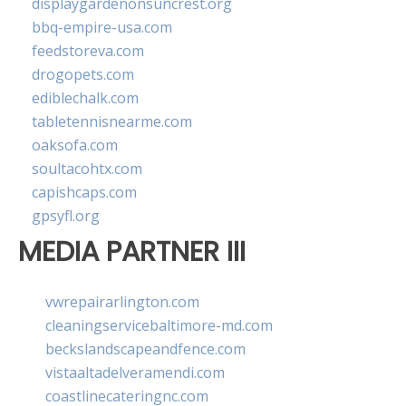
displaygardenonsuncrest.org
bbq-empire-usa.com
feedstoreva.com
drogopets.com
ediblechalk.com
tabletennisnearme.com
oaksofa.com
soultacohtx.com
capishcaps.com
gpsyfl.org
MEDIA PARTNER III
vwrepairarlington.com
cleaningservicebaltimore-md.com
beckslandscapeandfence.com
vistaaltadelveramendi.com
coastlinecateringnc.com