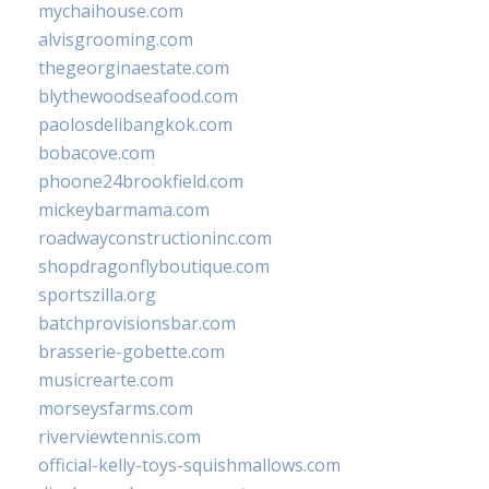
mychaihouse.com
alvisgrooming.com
thegeorginaestate.com
blythewoodseafood.com
paolosdelibangkok.com
bobacove.com
phoone24brookfield.com
mickeybarmama.com
roadwayconstructioninc.com
shopdragonflyboutique.com
sportszilla.org
batchprovisionsbar.com
brasserie-gobette.com
musicrearte.com
morseysfarms.com
riverviewtennis.com
official-kelly-toys-squishmallows.com