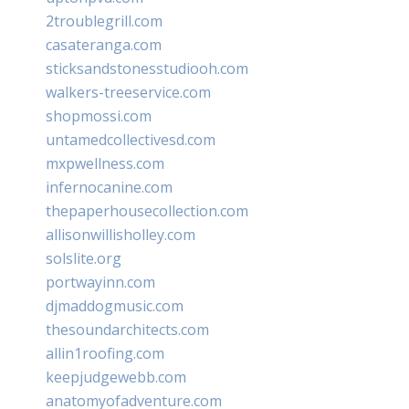
2troublegrill.com
casateranga.com
sticksandstonesstudiooh.com
walkers-treeservice.com
shopmossi.com
untamedcollectivesd.com
mxpwellness.com
infernocanine.com
thepaperhousecollection.com
allisonwillisholley.com
solslite.org
portwayinn.com
djmaddogmusic.com
thesoundarchitects.com
allin1roofing.com
keepjudgewebb.com
anatomyofadventure.com