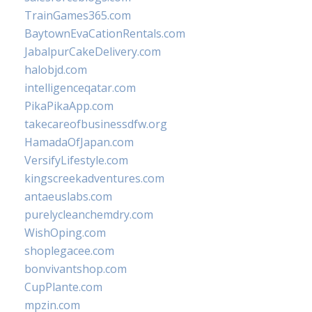
TrainGames365.com
BaytownEvaCationRentals.com
JabalpurCakeDelivery.com
halobjd.com
intelligenceqatar.com
PikaPikaApp.com
takecareofbusinessdfw.org
HamadaOfJapan.com
VersifyLifestyle.com
kingscreekadventures.com
antaeuslabs.com
purelycleanchemdry.com
WishOping.com
shoplegacee.com
bonvivantshop.com
CupPlante.com
mpzin.com