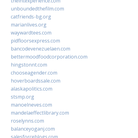
theintexperience.com
unboundedthefilm.com
catfriends-bg.org
marianlives.org
waywardtees.com
pidfloorsexpress.com
bancodevenezuelaen.com
bettermoodfoodcorporation.com
hingstonnt.com
chooseagender.com
hoverboardssale.com
alaskapolitics.com
stsmp.org
manoelneves.com
mandelaeffectlibrary.com
roselynns.com
balanceyoganj.com
salesforceblogs.com