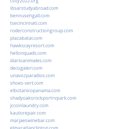
csity2022.org
ibsarstudyabroad.com
bennusehgall.com
tsecincinnati.com
roderconstructiongroup.com
plazabatai.com
hawkscayresort.com
hellonquads.com
diarioanimales.com
decogaleri.com
unavozparadios.com
shoes-vert.com
elbotanicopanama.com
shadyoaksrockportrvpark.com
jccoinlaundry.com
kautorepair.com
marjaeswinebar.com
elmazatlanclinton.com