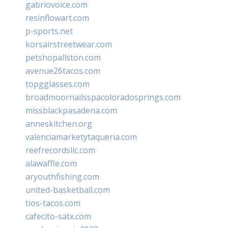
gabriovoice.com
resinflowart.com
p-sports.net
korsairstreetwear.com
petshopallston.com
avenue26tacos.com
topgglasses.com
broadmoornailsspacoloradosprings.com
missblackpasadena.com
anneskitchen.org
valenciamarketytaqueria.com
reefrecordsllc.com
alawaffle.com
aryouthfishing.com
united-basketball.com
tios-tacos.com
cafecito-satx.com