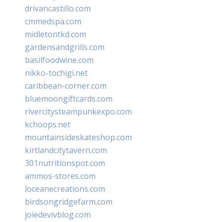
drivancastillo.com
cmmedspa.com
midletontkd.com
gardensandgrills.com
basilfoodwine.com
nikko-tochigi.net
caribbean-corner.com
bluemoongiftcards.com
rivercitysteampunkexpo.com
kchoops.net
mountainsideskateshop.com
kirtlandcitytavern.com
301nutritionspot.com
ammos-stores.com
loceanecreations.com
birdsongridgefarm.com
joiedevivblog.com