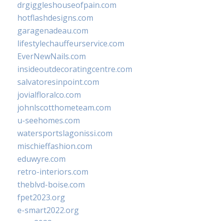
drgiggleshouseofpain.com
hotflashdesigns.com
garagenadeau.com
lifestylechauffeurservice.com
EverNewNails.com
insideoutdecoratingcentre.com
salvatoresinpoint.com
jovialfloralco.com
johnlscotthometeam.com
u-seehomes.com
watersportslagonissi.com
mischieffashion.com
eduwyre.com
retro-interiors.com
theblvd-boise.com
fpet2023.org
e-smart2022.org