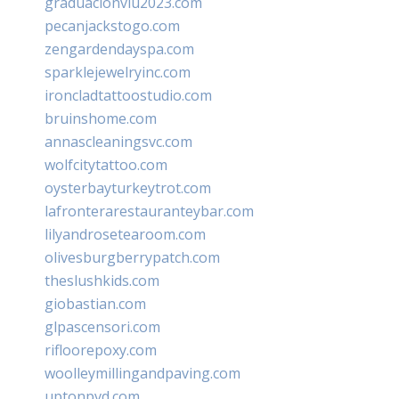
graduacionviu2023.com
pecanjackstogo.com
zengardendayspa.com
sparklejewelryinc.com
ironcladtattoostudio.com
bruinshome.com
annascleaningsvc.com
wolfcitytattoo.com
oysterbayturkeytrot.com
lafronterarestauranteybar.com
lilyandrosetearoom.com
olivesburgberrypatch.com
theslushkids.com
giobastian.com
glpascensori.com
rifloorepoxy.com
woolleymillingandpaving.com
uptonpvd.com