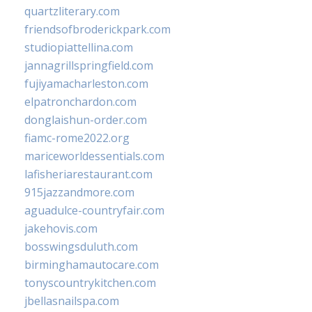
quartzliterary.com
friendsofbroderickpark.com
studiopiattellina.com
jannagrillspringfield.com
fujiyamacharleston.com
elpatronchardon.com
donglaishun-order.com
fiamc-rome2022.org
mariceworldessentials.com
lafisheriarestaurant.com
915jazzandmore.com
aguadulce-countryfair.com
jakehovis.com
bosswingsduluth.com
birminghamautocare.com
tonyscountrykitchen.com
jbellasnailspa.com