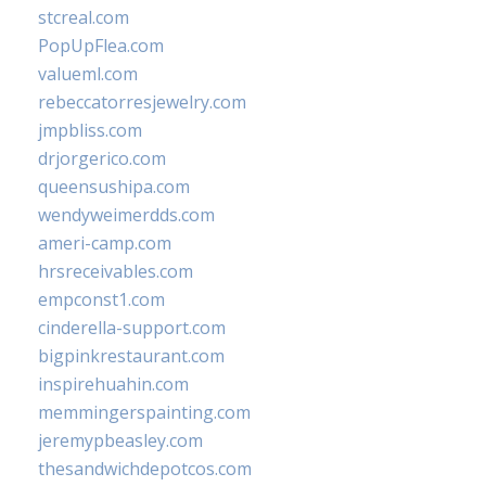
stcreal.com
PopUpFlea.com
valueml.com
rebeccatorresjewelry.com
jmpbliss.com
drjorgerico.com
queensushipa.com
wendyweimerdds.com
ameri-camp.com
hrsreceivables.com
empconst1.com
cinderella-support.com
bigpinkrestaurant.com
inspirehuahin.com
memmingerspainting.com
jeremypbeasley.com
thesandwichdepotcos.com