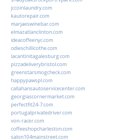
jccoinlaundry.com
kautorepair.com
marjaeswinebar.com
elmazatlanclinton.com
ideacoffeenyc.com
odieschillicothe.com
lacantinitagalesburg.com
pizzadeliverybristol.com
greenstarsmogcheck.com
happypawspl.com
callahansautoservicecenter.com
georgiascornermarket.com
perfectfit24-7.com
portugalprivatedriver.com
von-racer.com
coffeeshopcharleston.com
salon104mainstreet.com