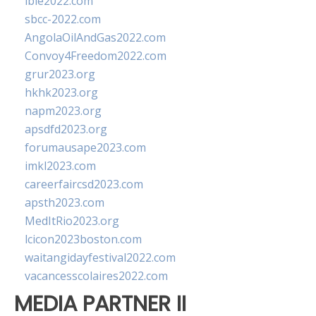
ibie2022.com
sbcc-2022.com
AngolaOilAndGas2022.com
Convoy4Freedom2022.com
grur2023.org
hkhk2023.org
napm2023.org
apsdfd2023.org
forumausape2023.com
imkl2023.com
careerfaircsd2023.com
apsth2023.com
MedItRio2023.org
lcicon2023boston.com
waitangidayfestival2022.com
vacancesscolaires2022.com
MEDIA PARTNER II