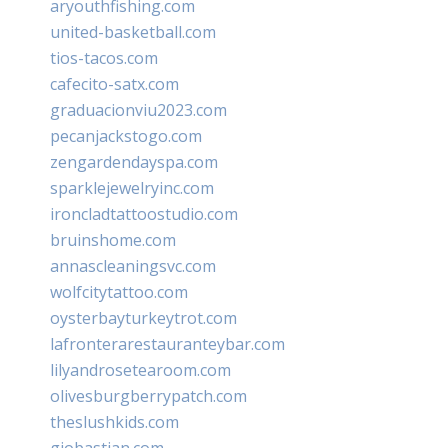
aryouthfishing.com
united-basketball.com
tios-tacos.com
cafecito-satx.com
graduacionviu2023.com
pecanjackstogo.com
zengardendayspa.com
sparklejewelryinc.com
ironcladtattoostudio.com
bruinshome.com
annascleaningsvc.com
wolfcitytattoo.com
oysterbayturkeytrot.com
lafronterarestauranteybar.com
lilyandrosetearoom.com
olivesburgberrypatch.com
theslushkids.com
giobastian.com