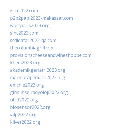
isth2022.com
p2b2pabi2023-makassar.com
wocfparis2023.org
sinc2023.com
scdlqatar2022-qa.com
thecolumbiagrill.com
provisionscheeseandwineshoppe.com
khedi2023.org
akademikgeriatri2023.org
marmarapediatri2023.org
emchie2023.org
girisimselradyoloji2022.org
utcd2022.org
biosensor2022.org
ialp2022.org
klivet2022.org