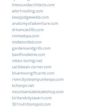
thesoundarchitects.com
allin1roofing.com
keepjudgewebb.com
anatomyofadventure.com
drivancastillo.com
cmmedspa.com
midletontkd.com
gardensandgrills.com
basilfoodwine.com
nikko-tochigi.net
caribbean-corner.com
bluemoongiftcards.com
rivercitysteampunkexpo.com
kchoops.net
mountainsideskateshop.com
kirtlandcitytavern.com
301nutritionspot.com