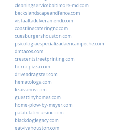
cleaningservicebaltimore-md.com
beckslandscapeandfence.com
vistaaltadelveramendi.com
coastlinecateringnc.com
cuesburgershouston.com
psicologiaespecializadaencampeche.com
dmtacos.com
crescentstreetprinting.com
hornopizza.com
driveadragster.com
hematologa.com
lizaivanov.com
guesttinyhomes.com
home-plow-by-meyer.com
palatelatincuisine.com
blackdoglegacy.com
eatvivahouston.com