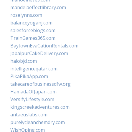
mandelaeffectlibrary.com
roselynns.com
balanceyoganj.com
salesforceblogs.com
TrainGames365.com
BaytownEvaCationRentals.com
JabalpurCakeDelivery.com
halobjd.com
intelligenceqatar.com
PikaPikaApp.com
takecareofbusinessdfw.org
HamadaOfJapan.com
VersifyLifestyle.com
kingscreekadventures.com
antaeuslabs.com
purelycleanchemdry.com
WishOping.com