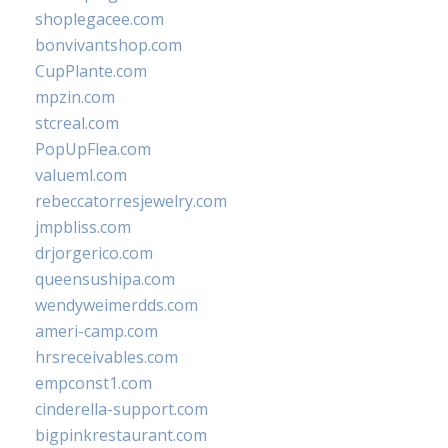
shoplegacee.com
bonvivantshop.com
CupPlante.com
mpzin.com
stcreal.com
PopUpFlea.com
valueml.com
rebeccatorresjewelry.com
jmpbliss.com
drjorgerico.com
queensushipa.com
wendyweimerdds.com
ameri-camp.com
hrsreceivables.com
empconst1.com
cinderella-support.com
bigpinkrestaurant.com