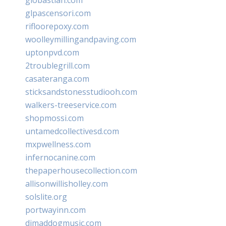
glpascensori.com
rifloorepoxy.com
woolleymillingandpaving.com
uptonpvd.com
2troublegrill.com
casateranga.com
sticksandstonesstudiooh.com
walkers-treeservice.com
shopmossi.com
untamedcollectivesd.com
mxpwellness.com
infernocanine.com
thepaperhousecollection.com
allisonwillisholley.com
solslite.org
portwayinn.com
djmaddogmusic.com