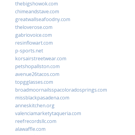
thebigshowok.com
chimeandstave.com
greatwallseafoodny.com
theloverose.com
gabriovoice.com
resinflowart.com
p-sports.net
korsairstreetwear.com
petshopallston.com
avenue26tacos.com
topgglasses.com
broadmoornailsspacoloradosprings.com
missblackpasadena.com
anneskitchen.org
valenciamarketytaqueria.com
reefrecordsllc.com
alawaffle.com