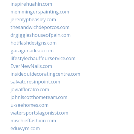
inspirehuahin.com
memmingerspainting.com
jeremypbeasley.com
thesandwichdepotcos.com
drgiggleshouseofpain.com
hotflashdesigns.com
garagenadeau.com
lifestylechauffeurservice.com
EverNewNails.com
insideoutdecoratingcentre.com
salvatoresinpoint.com
jovialfloralco.com
johnlscotthometeam.com
u-seehomes.com
watersportslagonissi.com
mischieffashion.com
eduwyre.com