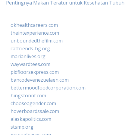
Pentingnya Makan Teratur untuk Kesehatan Tubuh
okhealthcareers.com
theintexperience.com
unboundedthefilm.com
catfriends-bg.org
marianlives.org
waywardtees.com
pidfloorsexpress.com
bancodevenezuelaen.com
bettermoodfoodcorporation.com
hingstonnt.com
chooseagender.com
hoverboardssale.com
alaskapolitics.com
stsmp.org
manoelneves.com