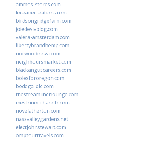
ammos-stores.com
loceanecreations.com
birdsongridgefarm.com
joiedevivblog.com
valera-amsterdam.com
libertybrandhemp.com
norwoodinnwi.com
neighboursmarket.com
blackanguscareers.com
bolesfororegon.com
bodega-ole.com
thestreamlinerlounge.com
mestrinorubanofc.com
novelatherton.com
nassvalleygardens.net
electjohnstewart.com
omptourtravels.com