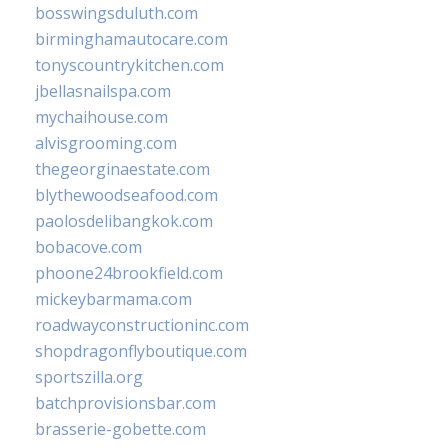
bosswingsduluth.com
birminghamautocare.com
tonyscountrykitchen.com
jbellasnailspa.com
mychaihouse.com
alvisgrooming.com
thegeorginaestate.com
blythewoodseafood.com
paolosdelibangkok.com
bobacove.com
phoone24brookfield.com
mickeybarmama.com
roadwayconstructioninc.com
shopdragonflyboutique.com
sportszilla.org
batchprovisionsbar.com
brasserie-gobette.com