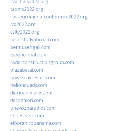
ifac-hms2022.org
taoms2022.org
iias-euromena-conference2022.org
ivd2022.org
csity2022.org
ibsarstudyabroad.com
bennusehgall.com
tsecincinnati.com
roderconstructiongroup.com
plazabatai.com
hawkscayresort.com
hellonquads.com
diarioanimales.com
decogaleri.com
unavozparadios.com
shoes-vert.com
elbotanicopanama.com
shadyoaksrockportrvpark.com