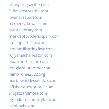
alkaspringswater.com
318mainstreet8h.com
lovenailsspari.com
oakberry-kuwait.com
quartzliterary.com
friendsofbroderickpark.com
studiopiattellina.com
jannagrillspringfield.com
fujiyamacharleston.com
elpatronchardon.com
donglaishun-order.com
fiamc-rome2022.org
mariceworldessentials.com
lafisheriarestaurant.com
915jazzandmore.com
aguadulce-countryfair.com
jakehovis.com