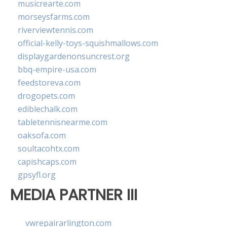
musicrearte.com
morseysfarms.com
riverviewtennis.com
official-kelly-toys-squishmallows.com
displaygardenonsuncrest.org
bbq-empire-usa.com
feedstoreva.com
drogopets.com
ediblechalk.com
tabletennisnearme.com
oaksofa.com
soultacohtx.com
capishcaps.com
gpsyfl.org
MEDIA PARTNER III
vwrepairarlington.com