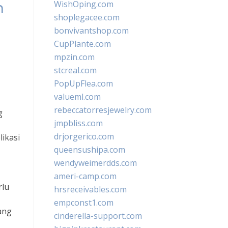
n
WishOping.com
shoplegacee.com
bonvivantshop.com
CupPlante.com
mpzin.com
stcreal.com
PopUpFlea.com
valueml.com
rebeccatorresjewelry.com
g
jmpbliss.com
drjorgerico.com
ikasi
queensushipa.com
wendyweimerdds.com
ameri-camp.com
rlu
hrsreceivables.com
empconst1.com
ang
cinderella-support.com