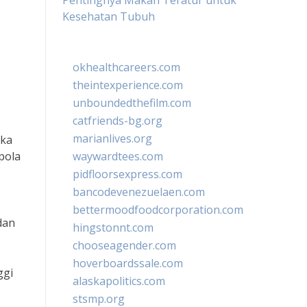
Pentingnya Makan Teratur untuk
Kesehatan Tubuh
okhealthcareers.com
theintexperience.com
unboundedthefilm.com
catfriends-bg.org
marianlives.org
ika
pola
waywardtees.com
pidfloorsexpress.com
bancodevenezuelaen.com
bettermoodfoodcorporation.com
dan
hingstonnt.com
chooseagender.com
hoverboardssale.com
ggi
alaskapolitics.com
stsmp.org