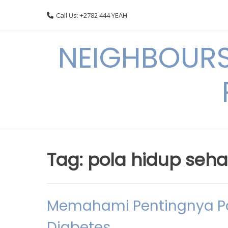
Skip
Call Us: +2782 444 YEAH
to
content
NEIGHBOURS
Tag:
pola hidup seha
Memahami Pentingnya Pol
Diabetes