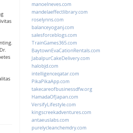
manoelneves.com
mandelaeffectlibrary.com
ng
roselynns.com
vitas
balanceyoganj.com
salesforceblogs.com
nting.
TrainGames365.com
Dr.
BaytownEvaCationRentals.com
betes
JabalpurCakeDelivery.com
halobjd.com
intelligenceqatar.com
litas
PikaPikaApp.com
takecareofbusinessdfw.org
HamadaOfJapan.com
VersifyLifestyle.com
kingscreekadventures.com
antaeuslabs.com
purelycleanchemdry.com