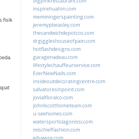
bigpinkrestaurant.com
inspirehuahin.com
memmingerspainting.com
 fisik
jeremypbeasley.com
thesandwichdepotcos.com
drgiggleshouseofpain.com
hotflashdesigns.com
garagenadeau.com
beda.
lifestylechauffeurservice.com
EverNewNails.com
insideoutdecoratingcentre.com
apat
salvatoresinpoint.com
jovialfloralco.com
johnlscotthometeam.com
u-seehomes.com
watersportslagonissi.com
mischieffashion.com
eduwyre.com