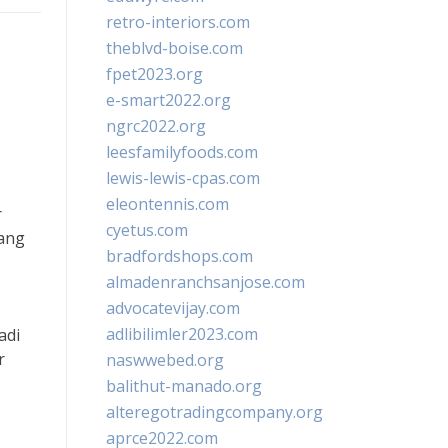
retro-interiors.com
theblvd-boise.com
fpet2023.org
e-smart2022.org
ngrc2022.org
leesfamilyfoods.com
lewis-lewis-cpas.com
eleontennis.com
r
cyetus.com
yang
bradfordshops.com
almadenranchsanjose.com
advocatevijay.com
adlibilimler2023.com
adi
r
naswwebed.org
balithut-manado.org
alteregotradingcompany.org
aprce2022.com