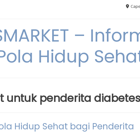
Cape
MARKET – Inform
Pola Hidup Seha
t untuk penderita diabete
a Hidup Sehat bagi Penderita